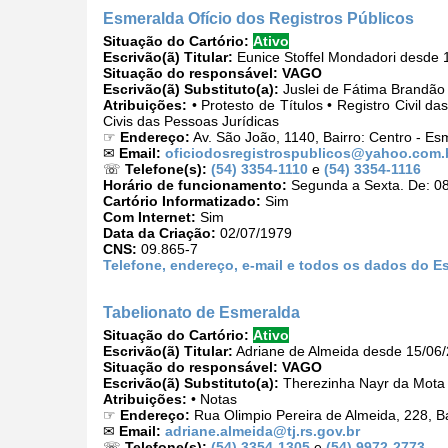
Esmeralda Ofício dos Registros Públicos
Situação do Cartório:
Ativo
Escrivão(ã) Titular:
Eunice Stoffel Mondadori desde 
Situação do responsável:
VAGO
Escrivão(ã) Substituto(a):
Juslei de Fátima Brandão 
Atribuições:
• Protesto de Títulos • Registro Civil d
Civis das Pessoas Jurídicas
☞
Endereço:
Av. São João, 1140, Bairro: Centro - E
✉
Email:
oficiodosregistrospublicos@yahoo.com.
☏
Telefone(s):
(54) 3354-1110
e
(54) 3354-1116
Horário de funcionamento:
Segunda a Sexta. De: 08
Cartório Informatizado:
Sim
Com Internet:
Sim
Data da Criação:
02/07/1979
CNS:
09.865-7
Telefone, endereço, e-mail e todos os dados do E
Tabelionato de Esmeralda
Situação do Cartório:
Ativo
Escrivão(ã) Titular:
Adriane de Almeida desde 15/06
Situação do responsável:
VAGO
Escrivão(ã) Substituto(a):
Therezinha Nayr da Mota
Atribuições:
• Notas
☞
Endereço:
Rua Olimpio Pereira de Almeida, 228, B
✉
Email:
adriane.almeida@tj.rs.gov.br
☏
Telefone(s):
(54) 3354-1305
e
(54) 9972-2773