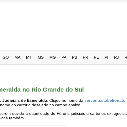
GO
MA
MT
MS
MG
PA
PB
PR
PE
PI
RJ
smeralda no Rio Grande do Sul
s Judiciais de Esmeralda
. Clique no nome da
serventia/tabelionato
o nome do cartório desejado no campo abaixo.
rém devido a quantidade de Fóruns judiciais e cartórios extrajudici
e você também.