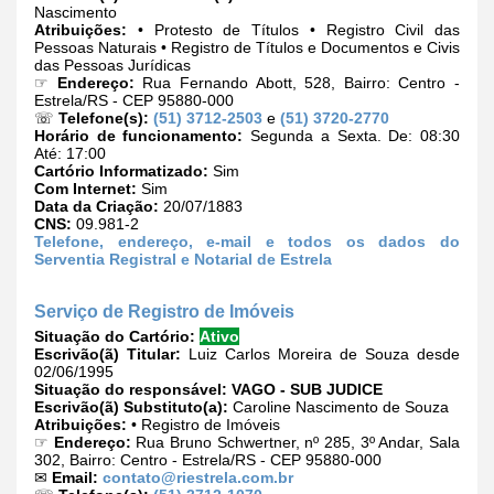
Nascimento
Atribuições:
• Protesto de Títulos • Registro Civil das
Pessoas Naturais • Registro de Títulos e Documentos e Civis
das Pessoas Jurídicas
☞
Endereço:
Rua Fernando Abott, 528, Bairro: Centro -
Estrela/RS - CEP 95880-000
☏
Telefone(s):
(51) 3712-2503
e
(51) 3720-2770
Horário de funcionamento:
Segunda a Sexta. De: 08:30
Até: 17:00
Cartório Informatizado:
Sim
Com Internet:
Sim
Data da Criação:
20/07/1883
CNS:
09.981-2
Telefone, endereço, e-mail e todos os dados do
Serventia Registral e Notarial de Estrela
Serviço de Registro de Imóveis
Situação do Cartório:
Ativo
Escrivão(ã) Titular:
Luiz Carlos Moreira de Souza desde
02/06/1995
Situação do responsável:
VAGO - SUB JUDICE
Escrivão(ã) Substituto(a):
Caroline Nascimento de Souza
Atribuições:
• Registro de Imóveis
☞
Endereço:
Rua Bruno Schwertner, nº 285, 3º Andar, Sala
302, Bairro: Centro - Estrela/RS - CEP 95880-000
✉
Email:
contato@riestrela.com.br