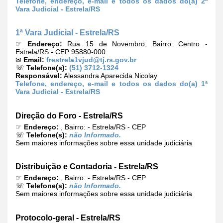
Telefone, endereço, e-mail e todos os dados do(a) 2ª
Vara Judicial - Estrela/RS
1ª Vara Judicial - Estrela/RS
☞
Endereço:
Rua 15 de Novembro, Bairro: Centro -
Estrela/RS - CEP 95880-000
✉
Email:
frestrela1vjud@tj.rs.gov.br
☏
Telefone(s):
(51) 3712-1324
Responsável:
Alessandra Aparecida Nicolay
Telefone, endereço, e-mail e todos os dados do(a) 1ª
Vara Judicial - Estrela/RS
Direção do Foro - Estrela/RS
☞
Endereço:
, Bairro: - Estrela/RS - CEP
☏
Telefone(s):
não Informado.
Sem maiores informações sobre essa unidade judiciária
Distribuição e Contadoria - Estrela/RS
☞
Endereço:
, Bairro: - Estrela/RS - CEP
☏
Telefone(s):
não Informado.
Sem maiores informações sobre essa unidade judiciária
Protocolo-geral - Estrela/RS