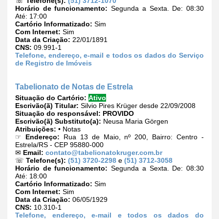
☏
Telefone(s):
(51) 3712-1070
Horário de funcionamento:
Segunda a Sexta. De: 08:30
Até: 17:00
Cartório Informatizado:
Sim
Com Internet:
Sim
Data da Criação:
22/01/1891
CNS:
09.991-1
Telefone, endereço, e-mail e todos os dados do Serviço
de Registro de Imóveis
Tabelionato de Notas de Estrela
Situação do Cartório:
Ativo
Escrivão(ã) Titular:
Silvio Pires Krüger desde 22/09/2008
Situação do responsável:
PROVIDO
Escrivão(ã) Substituto(a):
Neusa Maria Görgen
Atribuições:
• Notas
☞
Endereço:
Rua 13 de Maio, nº 200, Bairro: Centro -
Estrela/RS - CEP 95880-000
✉
Email:
contato@tabelionatokruger.com.br
☏
Telefone(s):
(51) 3720-2298
e
(51) 3712-3058
Horário de funcionamento:
Segunda a Sexta. De: 08:30
Até: 18:00
Cartório Informatizado:
Sim
Com Internet:
Sim
Data da Criação:
06/05/1929
CNS:
10.310-1
Telefone, endereço, e-mail e todos os dados do