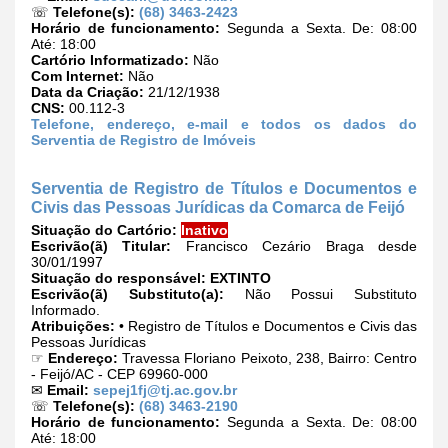
☏
Telefone(s):
(68) 3463-2423
Horário de funcionamento:
Segunda a Sexta. De: 08:00
Até: 18:00
Cartório Informatizado:
Não
Com Internet:
Não
Data da Criação:
21/12/1938
CNS:
00.112-3
Telefone, endereço, e-mail e todos os dados do
Serventia de Registro de Imóveis
Serventia de Registro de Títulos e Documentos e
Civis das Pessoas Jurídicas da Comarca de Feijó
Situação do Cartório:
Inativo
Escrivão(ã) Titular:
Francisco Cezário Braga desde
30/01/1997
Situação do responsável:
EXTINTO
Escrivão(ã) Substituto(a):
Não Possui Substituto
Informado.
Atribuições:
• Registro de Títulos e Documentos e Civis das
Pessoas Jurídicas
☞
Endereço:
Travessa Floriano Peixoto, 238, Bairro: Centro
- Feijó/AC - CEP 69960-000
✉
Email:
sepej1fj@tj.ac.gov.br
☏
Telefone(s):
(68) 3463-2190
Horário de funcionamento:
Segunda a Sexta. De: 08:00
Até: 18:00