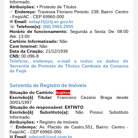
Informado.
Atribuições:
• Protesto de Títulos
☞
Endereço:
Travessa Floriano Peixoto, 238, Bairro: Centro
- Feijó/AC - CEP 69960-000
✉
Email:
setap1fj@tj.ac.gov.br
☏
Telefone(s):
(68) 3463-2055
Horário de funcionamento:
Segunda a Sexta. De: 08:00
Até: 13:00
Cartório Informatizado:
Não
Com Internet:
Não
Data da Criação:
21/12/1938
CNS:
00.096-8
Telefone, endereço, e-mail e todos os dados do
Serventia de Protesto de Títulos Cambiais da Comarca
de Feijó
Serventia de Registro de Imóveis
Situação do Cartório:
Inativo
Escrivão(ã) Titular:
Francisco Cezário Braga desde
30/01/1997
Situação do responsável:
EXTINTO
Escrivão(ã) Substituto(a):
Não Possui Substituto
Informado.
Atribuições:
• Registro de Imóveis
☞
Endereço:
Av. Placido de Castro,551, Bairro: Centro -
Feijó/AC - CEP 69960-000
✉
Email:
sdecarli@uol.com.br