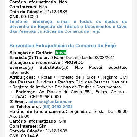
Cartório Informatizado:
Não
Com Internet:
Não
Data da Criação:
21/12/1938
CNS:
00.132-1
Telefone, endereço, e-mail e todos os dados do
Serventia de Registro de Títulos e Documentos e Civis
das Pessoas Jurídicas da Comarca de Feijó
Serventias Extrajudiciais da Comarca de Feijó
Situação do Cartório:
Ativo
Escrivão(ã) Titular:
Silvano Decarli desde 02/02/2011
Situação do responsável:
PROVIDO
Escrivão(ã) Substituto(a):
Não Possui Substituto
Informado.
Atribuições:
• Notas • Protesto de Títulos • Registro Civil
das Pessoas Jurídicas • Registro Civil das Pessoas Naturais
• Registro de Imóveis • Registro de Títulos e Documentos
☞
Endereço:
Av. Placido de Castro,551, Bairro: Centro -
Feijó/AC - CEP 69960-000
✉
Email:
sdecarli@uol.com.br
☏
Telefone(s):
(68) 3463-2423
Horário de funcionamento:
Segunda a Sexta. De: 08:00
Até: 16:00
Cartório Informatizado:
Sim
Com Internet:
Sim
Data da Criação:
21/12/1938
CNS:
00.144-6