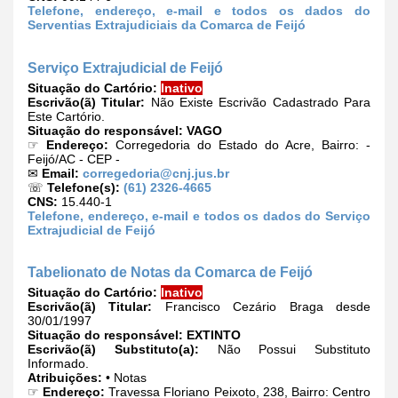
Telefone, endereço, e-mail e todos os dados do
Serventias Extrajudiciais da Comarca de Feijó
Serviço Extrajudicial de Feijó
Situação do Cartório:
Inativo
Escrivão(ã) Titular:
Não Existe Escrivão Cadastrado Para
Este Cartório.
Situação do responsável:
VAGO
☞
Endereço:
Corregedoria do Estado do Acre, Bairro: -
Feijó/AC - CEP -
✉
Email:
corregedoria@cnj.jus.br
☏
Telefone(s):
(61) 2326-4665
CNS:
15.440-1
Telefone, endereço, e-mail e todos os dados do Serviço
Extrajudicial de Feijó
Tabelionato de Notas da Comarca de Feijó
Situação do Cartório:
Inativo
Escrivão(ã) Titular:
Francisco Cezário Braga desde
30/01/1997
Situação do responsável:
EXTINTO
Escrivão(ã) Substituto(a):
Não Possui Substituto
Informado.
Atribuições:
• Notas
☞
Endereço:
Travessa Floriano Peixoto, 238, Bairro: Centro