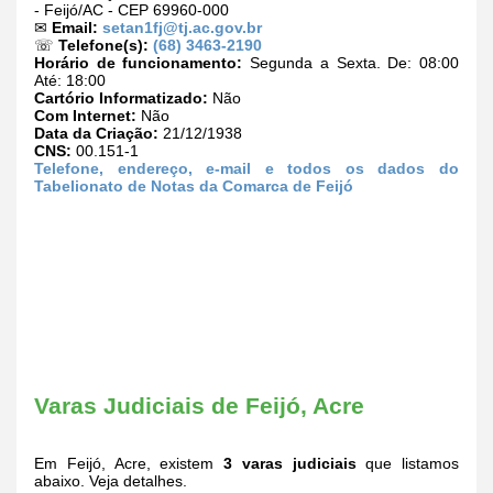
- Feijó/AC - CEP 69960-000
✉
Email:
setan1fj@tj.ac.gov.br
☏
Telefone(s):
(68) 3463-2190
Horário de funcionamento:
Segunda a Sexta. De: 08:00
Até: 18:00
Cartório Informatizado:
Não
Com Internet:
Não
Data da Criação:
21/12/1938
CNS:
00.151-1
Telefone, endereço, e-mail e todos os dados do
Tabelionato de Notas da Comarca de Feijó
Varas Judiciais de Feijó, Acre
Em Feijó, Acre, existem
3 varas judiciais
que listamos
abaixo. Veja detalhes.