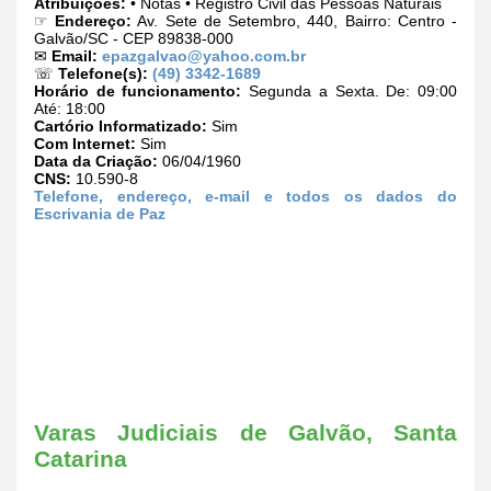
Atribuições:
• Notas • Registro Civil das Pessoas Naturais
☞
Endereço:
Av. Sete de Setembro, 440, Bairro: Centro -
Galvão/SC - CEP 89838-000
✉
Email:
epazgalvao@yahoo.com.br
☏
Telefone(s):
(49) 3342-1689
Horário de funcionamento:
Segunda a Sexta. De: 09:00
Até: 18:00
Cartório Informatizado:
Sim
Com Internet:
Sim
Data da Criação:
06/04/1960
CNS:
10.590-8
Telefone, endereço, e-mail e todos os dados do
Escrivania de Paz
Varas Judiciais de Galvão, Santa
Catarina