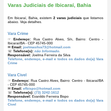
Varas Judiciais de Ibicaraí, Bahia
Em Ibicaraí, Bahia, existem
2 varas judiciais
que listamos
abaixo. Veja detalhes.
Vara Crime
☞
Endereço:
Rua Castro Alves, S/n, Bairro: Centro -
Ibicaraí/BA - CEP 45745-000
✉
Email:
joelmasilva73@hotmail.com
☏
Telefone(s):
não Informado.
Responsável:
Joelma Ferreira da Silva
Telefone, endereço, e-mail e todos os dados do(a) Vara
Crime
Vara Civel
☞
Endereço:
Rua Castro Alves, Bairro: Centro - Ibicaraí/BA
- CEP 45745-000
✉
Email:
efbispo@hotmail.com
☏
Telefone(s):
(73) 3242-1612
Responsável:
Evanildo Ferreira Bispo
Telefone, endereço, e-mail e todos os dados do(a) Vara
Civel