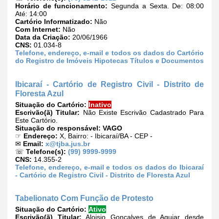
Horário de funcionamento:
Segunda a Sexta. De: 08:00
Até: 14:00
Cartório Informatizado:
Não
Com Internet:
Não
Data da Criação:
20/06/1966
CNS:
01.034-8
Telefone, endereço, e-mail e todos os dados do Cartório
do Registro de Imóveis Hipotecas Títulos e Documentos
Ibicaraí - Cartório de Registro Civil - Distrito de
Floresta Azul
Situação do Cartório:
Inativo
Escrivão(ã) Titular:
Não Existe Escrivão Cadastrado Para
Este Cartório.
Situação do responsável:
VAGO
☞
Endereço:
X, Bairro: - Ibicaraí/BA - CEP -
✉
Email:
x@tjba.jus.br
☏
Telefone(s):
(99) 9999-9999
CNS:
14.355-2
Telefone, endereço, e-mail e todos os dados do Ibicaraí
- Cartório de Registro Civil - Distrito de Floresta Azul
Tabelionato Com Função de Protesto
Situação do Cartório:
Ativo
Escrivão(ã) Titular:
Aloisio Gonçalves de Aguiar desde