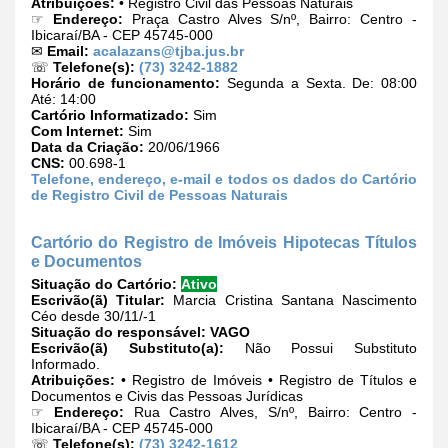
Atribuições:
• Registro Civil das Pessoas Naturais
☞
Endereço:
Praça Castro Alves S/nº, Bairro: Centro -
Ibicaraí/BA - CEP 45745-000
✉
Email:
acalazans@tjba.jus.br
☏
Telefone(s):
(73) 3242-1882
Horário de funcionamento:
Segunda a Sexta. De: 08:00
Até: 14:00
Cartório Informatizado:
Sim
Com Internet:
Sim
Data da Criação:
20/06/1966
CNS:
00.698-1
Telefone, endereço, e-mail e todos os dados do Cartório
de Registro Civil de Pessoas Naturais
Cartório do Registro de Imóveis Hipotecas Títulos
e Documentos
Situação do Cartório:
Ativo
Escrivão(ã) Titular:
Marcia Cristina Santana Nascimento
Céo desde 30/11/-1
Situação do responsável:
VAGO
Escrivão(ã) Substituto(a):
Não Possui Substituto
Informado.
Atribuições:
• Registro de Imóveis • Registro de Títulos e
Documentos e Civis das Pessoas Jurídicas
☞
Endereço:
Rua Castro Alves, S/nº, Bairro: Centro -
Ibicaraí/BA - CEP 45745-000
☏
Telefone(s):
(73) 3242-1612