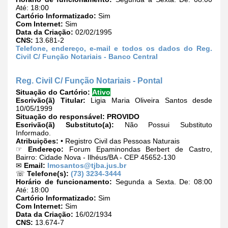
Até: 18:00
Cartório Informatizado:
Sim
Com Internet:
Sim
Data da Criação:
02/02/1995
CNS:
13.681-2
Telefone, endereço, e-mail e todos os dados do Reg.
Civil C/ Função Notariais - Banco Central
Reg. Civil C/ Função Notariais - Pontal
Situação do Cartório:
Ativo
Escrivão(ã) Titular:
Ligia Maria Oliveira Santos desde
10/05/1999
Situação do responsável:
PROVIDO
Escrivão(ã) Substituto(a):
Não Possui Substituto
Informado.
Atribuições:
• Registro Civil das Pessoas Naturais
☞
Endereço:
Forum Epaminondas Berbert de Castro,
Bairro: Cidade Nova - Ilhéus/BA - CEP 45652-130
✉
Email:
lmosantos@tjba.jus.br
☏
Telefone(s):
(73) 3234-3444
Horário de funcionamento:
Segunda a Sexta. De: 08:00
Até: 18:00
Cartório Informatizado:
Sim
Com Internet:
Sim
Data da Criação:
16/02/1934
CNS:
13.674-7