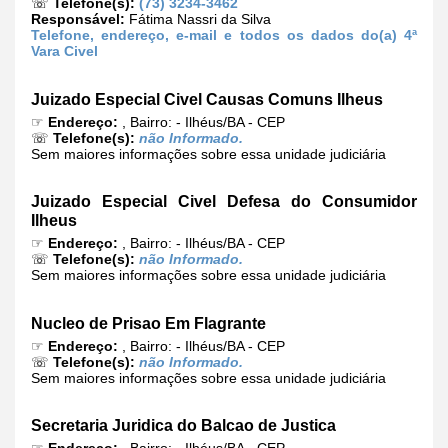
☏
Telefone(s):
(73) 3234-3462
Responsável:
Fátima Nassri da Silva
Telefone, endereço, e-mail e todos os dados do(a) 4ª
Vara Civel
Juizado Especial Civel Causas Comuns Ilheus
☞
Endereço:
, Bairro: - Ilhéus/BA - CEP
☏
Telefone(s):
não Informado.
Sem maiores informações sobre essa unidade judiciária
Juizado Especial Civel Defesa do Consumidor
Ilheus
☞
Endereço:
, Bairro: - Ilhéus/BA - CEP
☏
Telefone(s):
não Informado.
Sem maiores informações sobre essa unidade judiciária
Nucleo de Prisao Em Flagrante
☞
Endereço:
, Bairro: - Ilhéus/BA - CEP
☏
Telefone(s):
não Informado.
Sem maiores informações sobre essa unidade judiciária
Secretaria Juridica do Balcao de Justica
☞
Endereço:
, Bairro: - Ilhéus/BA - CEP