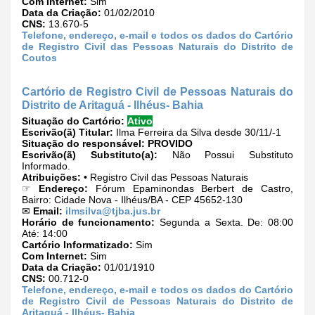
Com Internet:
Sim
Data da Criação:
01/02/2010
CNS:
13.670-5
Telefone, endereço, e-mail e todos os dados do Cartório
de Registro Civil das Pessoas Naturais do Distrito de
Coutos
Cartório de Registro Civil de Pessoas Naturais do
Distrito de Aritaguá - Ilhéus- Bahia
Situação do Cartório:
Ativo
Escrivão(ã) Titular:
Ilma Ferreira da Silva desde 30/11/-1
Situação do responsável:
PROVIDO
Escrivão(ã) Substituto(a):
Não Possui Substituto
Informado.
Atribuições:
• Registro Civil das Pessoas Naturais
☞
Endereço:
Fórum Epaminondas Berbert de Castro,
Bairro: Cidade Nova - Ilhéus/BA - CEP 45652-130
✉
Email:
ilmsilva@tjba.jus.br
Horário de funcionamento:
Segunda a Sexta. De: 08:00
Até: 14:00
Cartório Informatizado:
Sim
Com Internet:
Sim
Data da Criação:
01/01/1910
CNS:
00.712-0
Telefone, endereço, e-mail e todos os dados do Cartório
de Registro Civil de Pessoas Naturais do Distrito de
Aritaguá - Ilhéus- Bahia