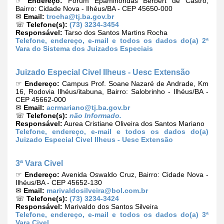
☞
Endereço:
Forum Epaminondas Berbert de Castro,
Bairro: Cidade Nova - Ilhéus/BA - CEP 45650-000
✉
Email:
trocha@tj.ba.gov.br
☏
Telefone(s):
(73) 3234-3454
Responsável:
Tarso dos Santos Martins Rocha
Telefone, endereço, e-mail e todos os dados do(a) 2ª
Vara do Sistema dos Juizados Especiais
Juizado Especial Civel Ilheus - Uesc Extensão
☞
Endereço:
Campus Prof. Soane Nazaré de Andrade, Km
16, Rodovia Ilhéus/itabuna, Bairro: Salobrinho - Ilhéus/BA -
CEP 45662-000
✉
Email:
acrmariano@tj.ba.gov.br
☏
Telefone(s):
não Informado.
Responsável:
Aurea Cristiane Oliveira dos Santos Mariano
Telefone, endereço, e-mail e todos os dados do(a)
Juizado Especial Civel Ilheus - Uesc Extensão
3ª Vara Civel
☞
Endereço:
Avenida Oswaldo Cruz, Bairro: Cidade Nova -
Ilhéus/BA - CEP 45652-130
✉
Email:
marivaldosilveira@bol.com.br
☏
Telefone(s):
(73) 3234-3424
Responsável:
Marivaldo dos Santos Silveira
Telefone, endereço, e-mail e todos os dados do(a) 3ª
Vara Civel