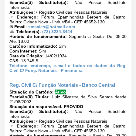
Escrivão(ã) Substituto(a):
Não Possui Substituto
Informado.
Atribuições:
• Registro Civil das Pessoas Naturais
☞
Endereço:
Fórum Epaminondas Berbert de Castro,
Bairro: Cidade Nova - Ilhéus/BA - CEP 45652-130
✉
Email:
smsales@hotmail.com
☏
Telefone(s):
(73) 3234-3444
Horário de funcionamento:
Segunda a Sexta. De: 08:00
Até: 18:00
Cartório Informatizado:
Sim
Com Internet:
Sim
Data da Criação:
14/02/1934
CNS:
13.745-5
Telefone, endereço, e-mail e todos os dados do Reg.
Civil C/ Funç. Notariais - Pimenteira
Reg. Civil C/ Função Notariais - Banco Central
Situação do Cartório:
Ativo
Escrivão(ã) Titular:
Luiz Silvestre da Silva Santos desde
21/08/2002
Situação do responsável:
PROVIDO
Escrivão(ã) Substituto(a):
Não Possui Substituto
Informado.
Atribuições:
• Registro Civil das Pessoas Naturais
☞
Endereço:
Forum Epaminondas Berbert de Castro,
Bairro: Cidade Nova - Ilhéus/BA - CEP 45652-130
Horário de funcionamento:
Segunda a Sexta. De: 08:00