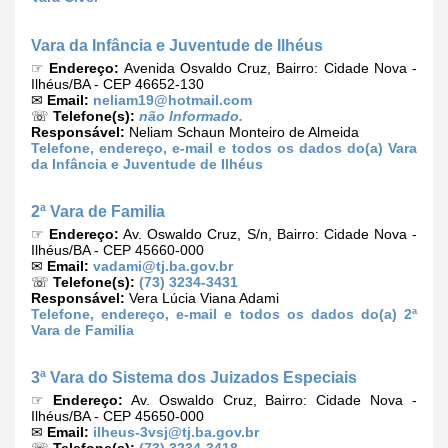
Vara da Infância e Juventude de Ilhéus
☞
Endereço:
Avenida Osvaldo Cruz, Bairro: Cidade Nova -
Ilhéus/BA - CEP 46652-130
✉
Email:
neliam19@hotmail.com
☏
Telefone(s):
não Informado.
Responsável:
Neliam Schaun Monteiro de Almeida
Telefone, endereço, e-mail e todos os dados do(a) Vara
da Infância e Juventude de Ilhéus
2ª Vara de Familia
☞
Endereço:
Av. Oswaldo Cruz, S/n, Bairro: Cidade Nova -
Ilhéus/BA - CEP 45660-000
✉
Email:
vadami@tj.ba.gov.br
☏
Telefone(s):
(73) 3234-3431
Responsável:
Vera Lúcia Viana Adami
Telefone, endereço, e-mail e todos os dados do(a) 2ª
Vara de Familia
3ª Vara do Sistema dos Juizados Especiais
☞
Endereço:
Av. Oswaldo Cruz, Bairro: Cidade Nova -
Ilhéus/BA - CEP 45650-000
✉
Email:
ilheus-3vsj@tj.ba.gov.br