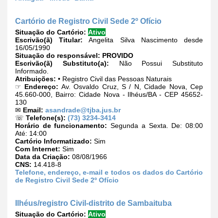
Cartório de Registro Civil Sede 2º Ofício
Situação do Cartório:
Ativo
Escrivão(ã) Titular:
Angelita Silva Nascimento desde
16/05/1990
Situação do responsável:
PROVIDO
Escrivão(ã) Substituto(a):
Não Possui Substituto
Informado.
Atribuições:
• Registro Civil das Pessoas Naturais
☞
Endereço:
Av. Osvaldo Cruz, S / N, Cidade Nova, Cep
45.660-000, Bairro: Cidade Nova - Ilhéus/BA - CEP 45652-
130
✉
Email:
asandrade@tjba.jus.br
☏
Telefone(s):
(73) 3234-3414
Horário de funcionamento:
Segunda a Sexta. De: 08:00
Até: 14:00
Cartório Informatizado:
Sim
Com Internet:
Sim
Data da Criação:
08/08/1966
CNS:
14.418-8
Telefone, endereço, e-mail e todos os dados do Cartório
de Registro Civil Sede 2º Ofício
Ilhéus/registro Civil-distrito de Sambaituba
Situação do Cartório:
Ativo