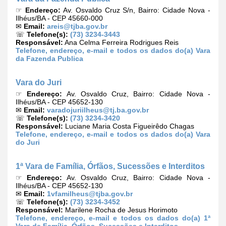
☞
Endereço:
Av. Osvaldo Cruz S/n, Bairro: Cidade Nova -
Ilhéus/BA - CEP 45660-000
✉
Email:
areis@tjba.gov.br
☏
Telefone(s):
(73) 3234-3443
Responsável:
Ana Celma Ferreira Rodrigues Reis
Telefone, endereço, e-mail e todos os dados do(a) Vara
da Fazenda Publica
Vara do Juri
☞
Endereço:
Av. Osvaldo Cruz, Bairro: Cidade Nova -
Ilhéus/BA - CEP 45652-130
✉
Email:
varadojuriilheus@tj.ba.gov.br
☏
Telefone(s):
(73) 3234-3420
Responsável:
Luciane Maria Costa Figueirêdo Chagas
Telefone, endereço, e-mail e todos os dados do(a) Vara
do Juri
1ª Vara de Família, Órfãos, Sucessões e Interditos
☞
Endereço:
Av. Osvaldo Cruz, Bairro: Cidade Nova -
Ilhéus/BA - CEP 45652-130
✉
Email:
1vfamilheus@tjba.gov.br
☏
Telefone(s):
(73) 3234-3452
Responsável:
Marilene Rocha de Jesus Horimoto
Telefone, endereço, e-mail e todos os dados do(a) 1ª