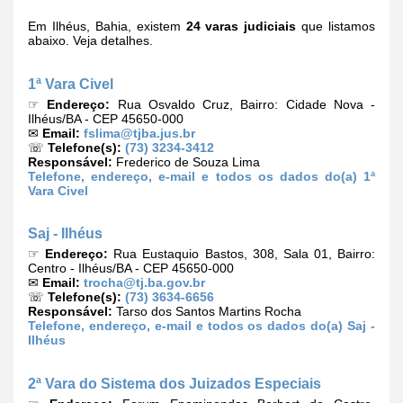
Em Ilhéus, Bahia, existem
24 varas judiciais
que listamos
abaixo. Veja detalhes.
1ª Vara Civel
☞
Endereço:
Rua Osvaldo Cruz, Bairro: Cidade Nova -
Ilhéus/BA - CEP 45650-000
✉
Email:
fslima@tjba.jus.br
☏
Telefone(s):
(73) 3234-3412
Responsável:
Frederico de Souza Lima
Telefone, endereço, e-mail e todos os dados do(a) 1ª
Vara Civel
Saj - Ilhéus
☞
Endereço:
Rua Eustaquio Bastos, 308, Sala 01, Bairro:
Centro - Ilhéus/BA - CEP 45650-000
✉
Email:
trocha@tj.ba.gov.br
☏
Telefone(s):
(73) 3634-6656
Responsável:
Tarso dos Santos Martins Rocha
Telefone, endereço, e-mail e todos os dados do(a) Saj -
Ilhéus
2ª Vara do Sistema dos Juizados Especiais