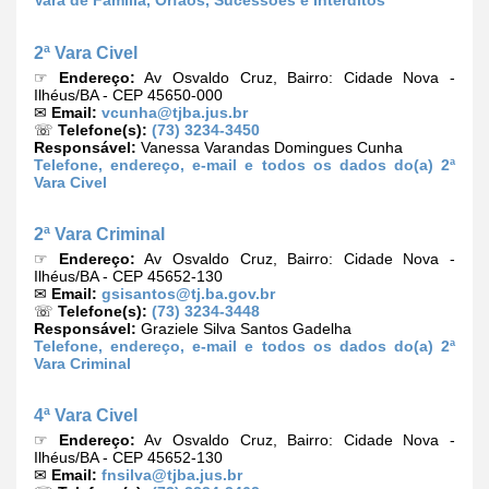
Vara de Família, Órfãos, Sucessões e Interditos
2ª Vara Civel
☞
Endereço:
Av Osvaldo Cruz, Bairro: Cidade Nova -
Ilhéus/BA - CEP 45650-000
✉
Email:
vcunha@tjba.jus.br
☏
Telefone(s):
(73) 3234-3450
Responsável:
Vanessa Varandas Domingues Cunha
Telefone, endereço, e-mail e todos os dados do(a) 2ª
Vara Civel
2ª Vara Criminal
☞
Endereço:
Av Osvaldo Cruz, Bairro: Cidade Nova -
Ilhéus/BA - CEP 45652-130
✉
Email:
gsisantos@tj.ba.gov.br
☏
Telefone(s):
(73) 3234-3448
Responsável:
Graziele Silva Santos Gadelha
Telefone, endereço, e-mail e todos os dados do(a) 2ª
Vara Criminal
4ª Vara Civel
☞
Endereço:
Av Osvaldo Cruz, Bairro: Cidade Nova -
Ilhéus/BA - CEP 45652-130
✉
Email:
fnsilva@tjba.jus.br