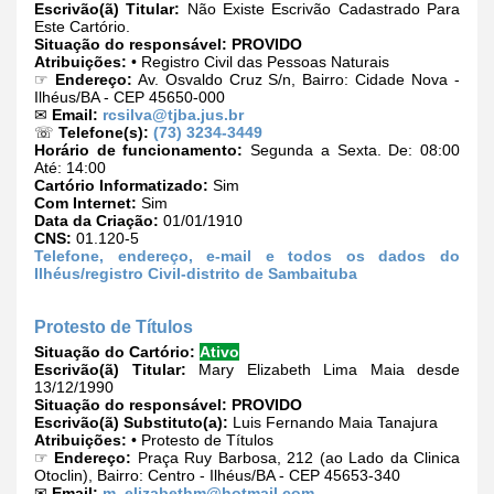
Escrivão(ã) Titular:
Não Existe Escrivão Cadastrado Para
Este Cartório.
Situação do responsável:
PROVIDO
Atribuições:
• Registro Civil das Pessoas Naturais
☞
Endereço:
Av. Osvaldo Cruz S/n, Bairro: Cidade Nova -
Ilhéus/BA - CEP 45650-000
✉
Email:
rcsilva@tjba.jus.br
☏
Telefone(s):
(73) 3234-3449
Horário de funcionamento:
Segunda a Sexta. De: 08:00
Até: 14:00
Cartório Informatizado:
Sim
Com Internet:
Sim
Data da Criação:
01/01/1910
CNS:
01.120-5
Telefone, endereço, e-mail e todos os dados do
Ilhéus/registro Civil-distrito de Sambaituba
Protesto de Títulos
Situação do Cartório:
Ativo
Escrivão(ã) Titular:
Mary Elizabeth Lima Maia desde
13/12/1990
Situação do responsável:
PROVIDO
Escrivão(ã) Substituto(a):
Luis Fernando Maia Tanajura
Atribuições:
• Protesto de Títulos
☞
Endereço:
Praça Ruy Barbosa, 212 (ao Lado da Clinica
Otoclin), Bairro: Centro - Ilhéus/BA - CEP 45653-340
✉
Email:
m_elizabethm@hotmail.com