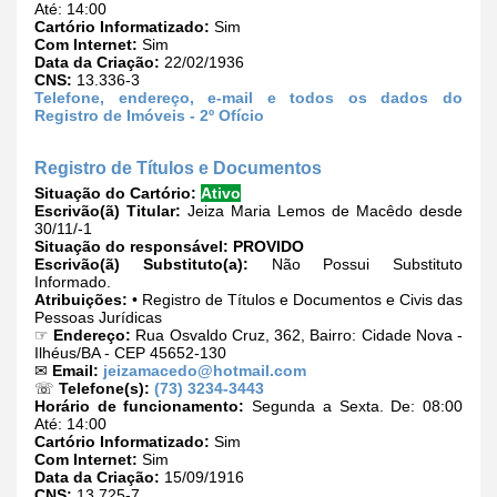
Até: 14:00
Cartório Informatizado:
Sim
Com Internet:
Sim
Data da Criação:
22/02/1936
CNS:
13.336-3
Telefone, endereço, e-mail e todos os dados do
Registro de Imóveis - 2º Ofício
Registro de Títulos e Documentos
Situação do Cartório:
Ativo
Escrivão(ã) Titular:
Jeiza Maria Lemos de Macêdo desde
30/11/-1
Situação do responsável:
PROVIDO
Escrivão(ã) Substituto(a):
Não Possui Substituto
Informado.
Atribuições:
• Registro de Títulos e Documentos e Civis das
Pessoas Jurídicas
☞
Endereço:
Rua Osvaldo Cruz, 362, Bairro: Cidade Nova -
Ilhéus/BA - CEP 45652-130
✉
Email:
jeizamacedo@hotmail.com
☏
Telefone(s):
(73) 3234-3443
Horário de funcionamento:
Segunda a Sexta. De: 08:00
Até: 14:00
Cartório Informatizado:
Sim
Com Internet:
Sim
Data da Criação:
15/09/1916
CNS:
13.725-7