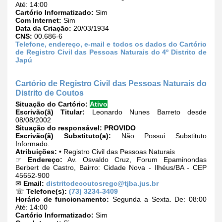
Até: 14:00
Cartório Informatizado:
Sim
Com Internet:
Sim
Data da Criação:
20/03/1934
CNS:
00.686-6
Telefone, endereço, e-mail e todos os dados do Cartório
de Registro Civil das Pessoas Naturais do 4º Distrito de
Japú
Cartório de Registro Civil das Pessoas Naturais do
Distrito de Coutos
Situação do Cartório:
Ativo
Escrivão(ã) Titular:
Leonardo Nunes Barreto desde
08/08/2002
Situação do responsável:
PROVIDO
Escrivão(ã) Substituto(a):
Não Possui Substituto
Informado.
Atribuições:
• Registro Civil das Pessoas Naturais
☞
Endereço:
Av. Osvaldo Cruz, Forum Epaminondas
Berbert de Castro, Bairro: Cidade Nova - Ilhéus/BA - CEP
45652-900
✉
Email:
distritodecoutosregc@tjba.jus.br
☏
Telefone(s):
(73) 3234-3409
Horário de funcionamento:
Segunda a Sexta. De: 08:00
Até: 14:00
Cartório Informatizado:
Sim