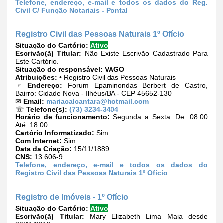
Telefone, endereço, e-mail e todos os dados do Reg.
Civil C/ Função Notariais - Pontal
Registro Civil das Pessoas Naturais 1º Ofício
Situação do Cartório:
Ativo
Escrivão(ã) Titular:
Não Existe Escrivão Cadastrado Para
Este Cartório.
Situação do responsável:
VAGO
Atribuições:
• Registro Civil das Pessoas Naturais
☞
Endereço:
Forum Epaminondas Berbert de Castro,
Bairro: Cidade Nova - Ilhéus/BA - CEP 45652-130
✉
Email:
mariacalcantara@hotmail.com
☏
Telefone(s):
(73) 3234-3404
Horário de funcionamento:
Segunda a Sexta. De: 08:00
Até: 18:00
Cartório Informatizado:
Sim
Com Internet:
Sim
Data da Criação:
15/11/1889
CNS:
13.606-9
Telefone, endereço, e-mail e todos os dados do
Registro Civil das Pessoas Naturais 1º Ofício
Registro de Imóveis - 1º Ofício
Situação do Cartório:
Ativo
Escrivão(ã) Titular:
Mary Elizabeth Lima Maia desde