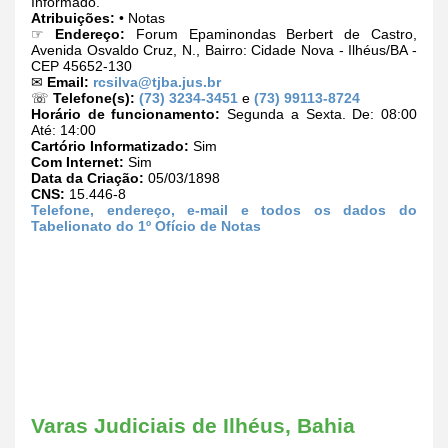
Informado.
Atribuições:
• Notas
☞
Endereço:
Forum Epaminondas Berbert de Castro,
Avenida Osvaldo Cruz, N., Bairro: Cidade Nova - Ilhéus/BA -
CEP 45652-130
✉
Email:
rcsilva@tjba.jus.br
☏
Telefone(s):
(73) 3234-3451
e
(73) 99113-8724
Horário de funcionamento:
Segunda a Sexta. De: 08:00
Até: 14:00
Cartório Informatizado:
Sim
Com Internet:
Sim
Data da Criação:
05/03/1898
CNS:
15.446-8
Telefone, endereço, e-mail e todos os dados do
Tabelionato do 1º Ofício de Notas
Varas Judiciais de Ilhéus, Bahia