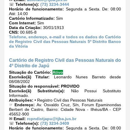
☏
Telefone(s):
(73) 3234-3444
Horário de funcionamento:
Segunda a Sexta. De: 08:00
Até: 14:00
Cartório Informatizado:
Sim
Com Internet:
Sim
Data da Criação:
30/01/1913
CNS:
00.685-8
Telefone, endereço, e-mail e todos os dados do Cartório
de Registro Civil das Pessoas Naturais 5º Distrito Banco
da Vitória
Cartório de Registro Civil das Pessoas Naturais do
4º Distrito de Japú
Situação do Cartório:
Ativo
Escrivão(ã) Titular:
Leonardo Nunes Barreto desde
08/08/2002
Situação do responsável:
PROVIDO
Escrivão(ã) Substituto(a):
Não Possui Substituto
Informado.
Atribuições:
• Registro Civil das Pessoas Naturais
☞
Endereço:
Av. Osvaldo Cruz, S/n, Forum Epaminondas
Berbert de Castro, Bairro: Cidade Nova - Ilhéus/BA - CEP
45652-900
✉
Email:
rcpndistjapu@tjba.jus.br
☏
Telefone(s):
(73) 3234-3409
Horário de funcionamento:
Segunda a Sexta. De: 08:00