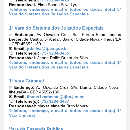
☏
Telefone(s):
(73) 3234-3418
Responsável:
Elmo Soane Silva Lyra
Telefone, endereço, e-mail e todos os dados do(a) 3ª
Vara do Sistema dos Juizados Especiais
1ª Vara do Sistema dos Juizados Especiais
☞
Endereço:
Av. Osvaldo Cruz, S/n, Forum Epaminondas
Berbert de Castro, 3º Andar, Bairro: Cidade Nova - Ilhéus/BA
- CEP 45652-130
✉
Email:
jrdsilva@tj.ba.gov.br
☏
Telefone(s):
(73) 3234-3455
Responsável:
Jeane Ralile Dultra da Silva
Telefone, endereço, e-mail e todos os dados do(a) 1ª
Vara do Sistema dos Juizados Especiais
1ª Vara Criminal
☞
Endereço:
Av. Osvaldo Cruz, S/n, Bairro: Cidade Nova -
Ilhéus/BA - CEP 45652-130
✉
Email:
ilheus1vcriminal@tjba.jus.br
☏
Telefone(s):
(73) 3234-3437
Responsável:
Maysa Almeida Brito Moura
Telefone, endereço, e-mail e todos os dados do(a) 1ª
Vara Criminal
Vara da Fazenda Publica