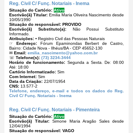
Reg. Civil C/ Funç. Notariais - Inema
Situação do Cartório:
Ativo
Escrivão(ã) Titular:
Emilia Maria Oliveira Nascimento desde
10/05/1990
Situação do responsável:
PROVIDO
Escrivão(ã) Substituto(a):
Não Possui Substituto
Informado.
Atribuições:
• Registro Civil das Pessoas Naturais
☞
Endereço:
Fórum Epaminondas Berbert de Castro,
Bairro: Cidade Nova - Ilhéus/BA - CEP 45652-130
✉
Email:
emilia_nascimento@yahoo.com.br
☏
Telefone(s):
(73) 3234-3444
Horário de funcionamento:
Segunda a Sexta. De: 08:00
Até: 18:00
Cartório Informatizado:
Sim
Com Internet:
Sim
Data da Criação:
22/07/1954
CNS:
13.577-2
Telefone, endereço, e-mail e todos os dados do Reg.
Civil C/ Funç. Notariais - Inema
Reg. Civil C/ Funç. Notariais - Pimenteira
Situação do Cartório:
Ativo
Escrivão(ã) Titular:
Simone Maria Aragão Sales desde
12/04/1994
Situação do responsável:
VAGO