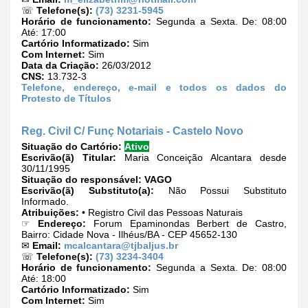
☏
Telefone(s):
(73) 3231-5945
Horário de funcionamento:
Segunda a Sexta. De: 08:00
Até: 17:00
Cartório Informatizado:
Sim
Com Internet:
Sim
Data da Criação:
26/03/2012
CNS:
13.732-3
Telefone, endereço, e-mail e todos os dados do
Protesto de Títulos
Reg. Civil C/ Funç Notariais - Castelo Novo
Situação do Cartório:
Ativo
Escrivão(ã) Titular:
Maria Conceição Alcantara desde
30/11/1995
Situação do responsável:
VAGO
Escrivão(ã) Substituto(a):
Não Possui Substituto
Informado.
Atribuições:
• Registro Civil das Pessoas Naturais
☞
Endereço:
Forum Epaminondas Berbert de Castro,
Bairro: Cidade Nova - Ilhéus/BA - CEP 45652-130
✉
Email:
mcalcantara@tjbaljus.br
☏
Telefone(s):
(73) 3234-3404
Horário de funcionamento:
Segunda a Sexta. De: 08:00
Até: 18:00
Cartório Informatizado:
Sim
Com Internet:
Sim