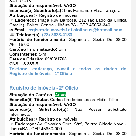
30/11/2013
Situação do responsável:
VAGO
Escrivão(ã) Substituto(a):
Luis Fernando Maia Tanajura
Atribuições:
• Registro de Imóveis
☞
Endereço:
Praça Ruy Barbosa, 212 (ao Lado da Clinica
Otoclin), Bairro: Centro - Ilhéus/BA - CEP 45653-340
✉
Email:
registrodeimoveis1oficioilheus@hotmail.com
☏
Telefone(s):
(73) 3633-4183
Horário de funcionamento:
Segunda a Sexta. De: 09:00
Até: 16:00
Cartório Informatizado:
Sim
Com Internet:
Sim
Data da Criação:
09/03/1708
CNS:
13.335-5
Telefone, endereço, e-mail e todos os dados do
Registro de Imóveis - 1º Ofício
Registro de Imóveis - 2º Ofício
Situação do Cartório:
Ativo
Escrivão(ã) Titular:
Carlos Frederico Lessa Midlej Filho
Situação do responsável:
VAGO
Escrivão(ã) Substituto(a):
Não Possui Substituto
Informado.
Atribuições:
• Registro de Imóveis
☞
Endereço:
Av. Oswaldo Cruz, S/nº, Bairro: Cidade Nova -
Ilhéus/BA - CEP 45650-000
Horário de funcionamento:
Segunda a Sexta. De: 08:00