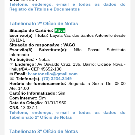
Telefone, endereço, e-mail e todos os dados do
Registro de Títulos e Documentos
Tabelionato 2º Ofício de Notas
Situação do Cartório:
Ativo
Escrivão(ã) Titular:
Layala Vaz dos Santos Antonello desde
30/11/-1
Situação do responsável:
VAGO
Escrivão(ã) Substituto(a):
Não Possui Substituto
Informado.
Atribuições:
• Notas
☞
Endereço:
Av Osvaldo Cruz, 136, Bairro: Cidade Nova -
Ilhéus/BA - CEP 45652-130
✉
Email:
lv.antonello@gmail.com
☏
Telefone(s):
(73) 3234-3449
Horário de funcionamento:
Segunda a Sexta. De: 08:00
Até: 14:00
Cartório Informatizado:
Sim
Com Internet:
Sim
Data da Criação:
01/01/1950
CNS:
13.337-1
Telefone, endereço, e-mail e todos os dados do
Tabelionato 2º Ofício de Notas
Tabelionato 3º Ofício de Notas