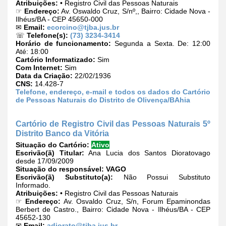
Atribuições:
• Registro Civil das Pessoas Naturais
☞
Endereço:
Av. Oswaldo Cruz, S/nº,, Bairro: Cidade Nova -
Ilhéus/BA - CEP 45650-000
✉
Email:
ecorcino@tjba.jus.br
☏
Telefone(s):
(73) 3234-3414
Horário de funcionamento:
Segunda a Sexta. De: 12:00
Até: 18:00
Cartório Informatizado:
Sim
Com Internet:
Sim
Data da Criação:
22/02/1936
CNS:
14.428-7
Telefone, endereço, e-mail e todos os dados do Cartório
de Pessoas Naturais do Distrito de Olivença/BAhia
Cartório de Registro Civil das Pessoas Naturais 5º
Distrito Banco da Vitória
Situação do Cartório:
Ativo
Escrivão(ã) Titular:
Ana Lucia dos Santos Dioratovago
desde 17/09/2009
Situação do responsável:
VAGO
Escrivão(ã) Substituto(a):
Não Possui Substituto
Informado.
Atribuições:
• Registro Civil das Pessoas Naturais
☞
Endereço:
Av. Osvaldo Cruz, S/n, Forum Epaminondas
Berbert de Castro., Bairro: Cidade Nova - Ilhéus/BA - CEP
45652-130
✉
Email:
adiorato@tjba.jus.br