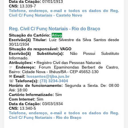
Data da Criação:
07/01/1913
CNS:
13.339-7
Telefone, endereço, e-mail e todos os dados do Reg.
Civil C/ Funç Notariais - Castelo Novo
Reg. Civil C/ Funç Notariais - Rio do Braço
Situação do Cartório:
Ativo
Escrivão(ã) Titular:
Luiz Silvestre da Silva Santos desde
30/11/1934
Situação do responsável:
VAGO
Escrivão(ã) Substituto(a):
Não Possui Substituto
Informado.
Atribuições:
• Registro Civil das Pessoas Naturais
☞
Endereço:
Forum Epaminondas Berbert de Castro,
Bairro: Cidade Nova - Ilhéus/BA - CEP 45652-130
✉
Email:
lsssantos@tjba.jus.br
☏
Telefone(s):
(73) 3234-3404
Horário de funcionamento:
Segunda a Sexta. De: 08:00
Até: 18:00
Cartório Informatizado:
Sim
Com Internet:
Sim
Data da Criação:
03/03/1934
CNS:
13.340-5
Telefone, endereço, e-mail e todos os dados do Reg.
Civil C/ Funç Notariais - Rio do Braço