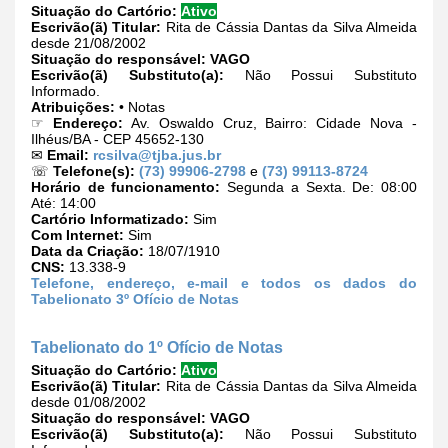
Situação do Cartório:
Ativo
Escrivão(ã) Titular:
Rita de Cássia Dantas da Silva Almeida
desde 21/08/2002
Situação do responsável:
VAGO
Escrivão(ã) Substituto(a):
Não Possui Substituto
Informado.
Atribuições:
• Notas
☞
Endereço:
Av. Oswaldo Cruz, Bairro: Cidade Nova -
Ilhéus/BA - CEP 45652-130
✉
Email:
rcsilva@tjba.jus.br
☏
Telefone(s):
(73) 99906-2798
e
(73) 99113-8724
Horário de funcionamento:
Segunda a Sexta. De: 08:00
Até: 14:00
Cartório Informatizado:
Sim
Com Internet:
Sim
Data da Criação:
18/07/1910
CNS:
13.338-9
Telefone, endereço, e-mail e todos os dados do
Tabelionato 3º Ofício de Notas
Tabelionato do 1º Ofício de Notas
Situação do Cartório:
Ativo
Escrivão(ã) Titular:
Rita de Cássia Dantas da Silva Almeida
desde 01/08/2002
Situação do responsável:
VAGO
Escrivão(ã) Substituto(a):
Não Possui Substituto