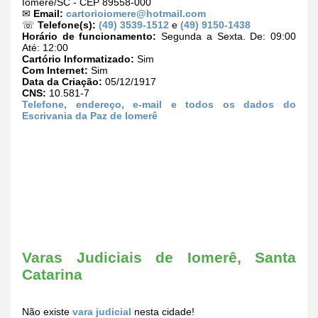
Iomerê/SC - CEP 89558-000
✉
Email:
cartorioiomere@hotmail.com
☏
Telefone(s):
(49) 3539-1512
e
(49) 9150-1438
Horário de funcionamento:
Segunda a Sexta. De: 09:00
Até: 12:00
Cartório Informatizado:
Sim
Com Internet:
Sim
Data da Criação:
05/12/1917
CNS:
10.581-7
Telefone, endereço, e-mail e todos os dados do
Escrivania da Paz de Iomerê
Varas Judiciais de Iomerê, Santa
Catarina
Não existe
vara judicial
nesta cidade!