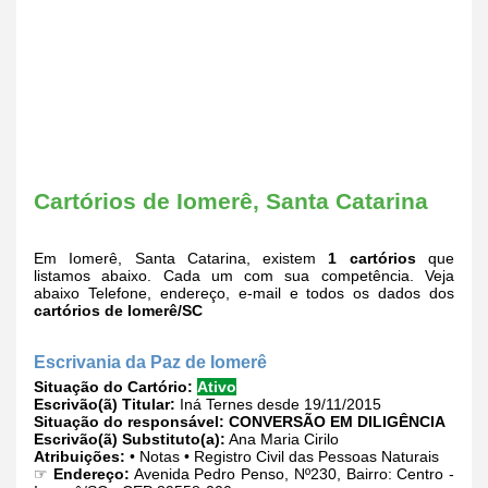
Cartórios de Iomerê, Santa Catarina
Em Iomerê, Santa Catarina, existem
1 cartórios
que
listamos abaixo. Cada um com sua competência. Veja
abaixo Telefone, endereço, e-mail e todos os dados dos
cartórios de Iomerê/SC
Escrivania da Paz de Iomerê
Situação do Cartório:
Ativo
Escrivão(ã) Titular:
Iná Ternes desde 19/11/2015
Situação do responsável:
CONVERSÃO EM DILIGÊNCIA
Escrivão(ã) Substituto(a):
Ana Maria Cirilo
Atribuições:
• Notas • Registro Civil das Pessoas Naturais
☞
Endereço:
Avenida Pedro Penso, Nº230, Bairro: Centro -