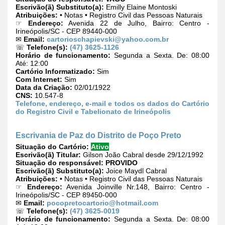
Escrivão(ã) Substituto(a):
Emilly Elaine Montoski
Atribuições:
• Notas • Registro Civil das Pessoas Naturais
☞
Endereço:
Avenida 22 de Julho, Bairro: Centro -
Irineópolis/SC - CEP 89440-000
✉
Email:
cartorioschapievski@yahoo.com.br
☏
Telefone(s):
(47) 3625-1126
Horário de funcionamento:
Segunda a Sexta. De: 08:00
Até: 12:00
Cartório Informatizado:
Sim
Com Internet:
Sim
Data da Criação:
02/01/1922
CNS:
10.547-8
Telefone, endereço, e-mail e todos os dados do Cartório
do Registro Civil e Tabelionato de Irineópolis
Escrivania de Paz do Distrito de Poço Preto
Situação do Cartório:
Ativo
Escrivão(ã) Titular:
Gilson João Cabral desde 29/12/1992
Situação do responsável:
PROVIDO
Escrivão(ã) Substituto(a):
Joice Maydl Cabral
Atribuições:
• Notas • Registro Civil das Pessoas Naturais
☞
Endereço:
Avenida Joinville Nr.148, Bairro: Centro -
Irineópolis/SC - CEP 89450-000
✉
Email:
pocopretocartorio@hotmail.com
☏
Telefone(s):
(47) 3625-0019
Horário de funcionamento:
Segunda a Sexta. De: 08:00