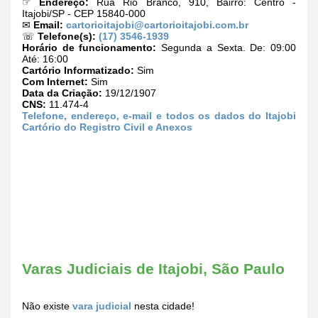
☞
Endereço:
Rua Rio Branco, 910, Bairro: Centro -
Itajobi/SP - CEP 15840-000
✉
Email:
cartorioitajobi@cartorioitajobi.com.br
☏
Telefone(s):
(17) 3546-1939
Horário de funcionamento:
Segunda a Sexta. De: 09:00
Até: 16:00
Cartório Informatizado:
Sim
Com Internet:
Sim
Data da Criação:
19/12/1907
CNS:
11.474-4
Telefone, endereço, e-mail e todos os dados do Itajobi
Cartório do Registro Civil e Anexos
Varas Judiciais de Itajobi, São Paulo
Não existe
vara judicial
nesta cidade!