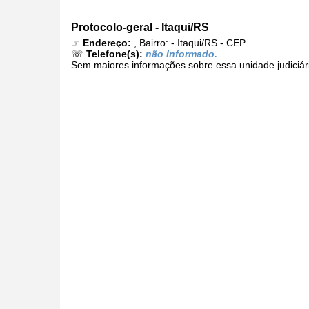
Protocolo-geral - Itaqui/RS
☞
Endereço:
, Bairro: - Itaqui/RS - CEP
☏
Telefone(s):
não Informado.
Sem maiores informações sobre essa unidade judiciár