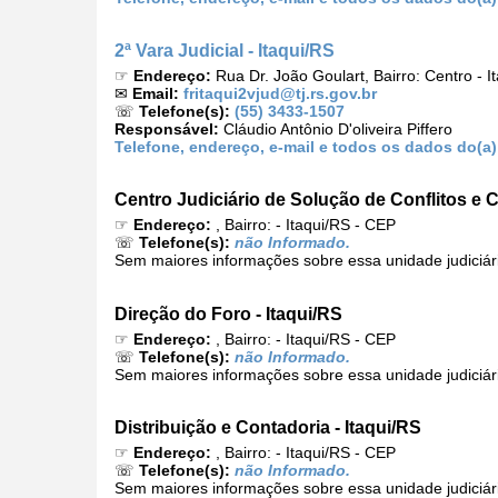
2ª Vara Judicial - Itaqui/RS
☞
Endereço:
Rua Dr. João Goulart, Bairro: Centro - 
✉
Email:
fritaqui2vjud@tj.rs.gov.br
☏
Telefone(s):
(55) 3433-1507
Responsável:
Cláudio Antônio D'oliveira Piffero
Telefone, endereço, e-mail e todos os dados do(a) 2
Centro Judiciário de Solução de Conflitos e C
☞
Endereço:
, Bairro: - Itaqui/RS - CEP
☏
Telefone(s):
não Informado.
Sem maiores informações sobre essa unidade judiciár
Direção do Foro - Itaqui/RS
☞
Endereço:
, Bairro: - Itaqui/RS - CEP
☏
Telefone(s):
não Informado.
Sem maiores informações sobre essa unidade judiciár
Distribuição e Contadoria - Itaqui/RS
☞
Endereço:
, Bairro: - Itaqui/RS - CEP
☏
Telefone(s):
não Informado.
Sem maiores informações sobre essa unidade judiciár