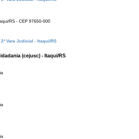
Itaqui/RS - CEP 97650-000
ª Vara Judicial - Itaqui/RS
idadania (cejusc) - Itaqui/RS
ia
ia
ia