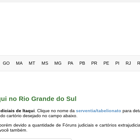
GO
MA
MT
MS
MG
PA
PB
PR
PE
PI
RJ
aqui no Rio Grande do Sul
diciais de Itaqui
. Clique no nome da
serventia/tabelionato
para det
 do cartório desejado no campo abaixo.
rém devido a quantidade de Fóruns judiciais e cartórios extrajudici
e você também.