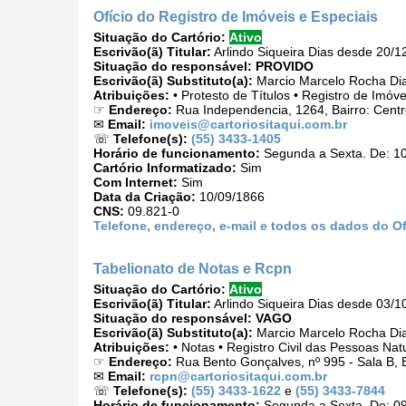
Ofício do Registro de Imóveis e Especiais
Situação do Cartório:
Ativo
Escrivão(ã) Titular:
Arlindo Siqueira Dias desde 20/1
Situação do responsável:
PROVIDO
Escrivão(ã) Substituto(a):
Marcio Marcelo Rocha Di
Atribuições:
• Protesto de Títulos • Registro de Imóv
☞
Endereço:
Rua Independencia, 1264, Bairro: Centr
✉
Email:
imoveis@cartoriositaqui.com.br
☏
Telefone(s):
(55) 3433-1405
Horário de funcionamento:
Segunda a Sexta. De: 10
Cartório Informatizado:
Sim
Com Internet:
Sim
Data da Criação:
10/09/1866
CNS:
09.821-0
Telefone, endereço, e-mail e todos os dados do Of
Tabelionato de Notas e Rcpn
Situação do Cartório:
Ativo
Escrivão(ã) Titular:
Arlindo Siqueira Dias desde 03/1
Situação do responsável:
VAGO
Escrivão(ã) Substituto(a):
Marcio Marcelo Rocha Di
Atribuições:
• Notas • Registro Civil das Pessoas Natu
☞
Endereço:
Rua Bento Gonçalves, nº 995 - Sala B, B
✉
Email:
rcpn@cartoriositaqui.com.br
☏
Telefone(s):
(55) 3433-1622
e
(55) 3433-7844
Horário de funcionamento:
Segunda a Sexta. De: 09