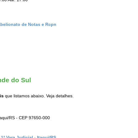
abelionato de Notas e Rcpn
nde do Sul
is
que listamos abaixo. Veja detalhes.
Itaqui/RS - CEP 97650-000
ª Vara Judicial - Itaqui/RS