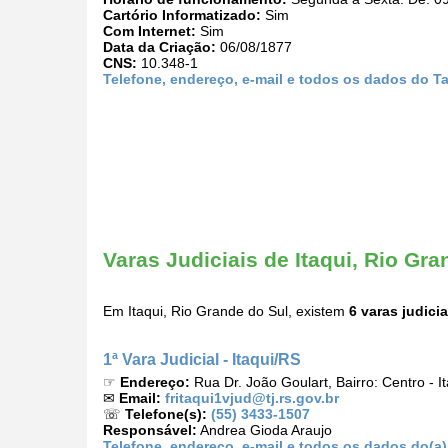
Cartório Informatizado:
Sim
Com Internet:
Sim
Data da Criação:
06/08/1877
CNS:
10.348-1
Telefone, endereço, e-mail e todos os dados do T
Varas Judiciais de Itaqui, Rio Gra
Em Itaqui, Rio Grande do Sul, existem
6 varas judicia
1ª Vara Judicial - Itaqui/RS
☞
Endereço:
Rua Dr. João Goulart, Bairro: Centro - 
✉
Email:
fritaqui1vjud@tj.rs.gov.br
☏
Telefone(s):
(55) 3433-1507
Responsável:
Andrea Gioda Araujo
Telefone, endereço, e-mail e todos os dados do(a) 1