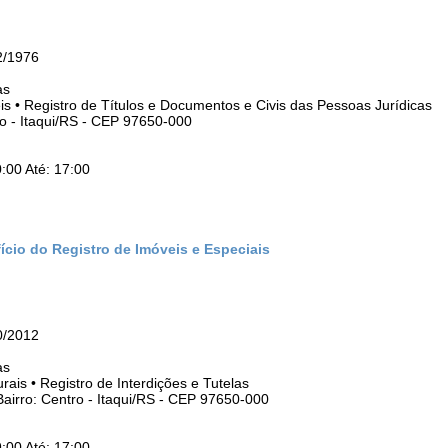
2/1976
as
eis • Registro de Títulos e Documentos e Civis das Pessoas Jurídicas
o - Itaqui/RS - CEP 97650-000
:00 Até: 17:00
ício do Registro de Imóveis e Especiais
0/2012
as
rais • Registro de Interdições e Tutelas
airro: Centro - Itaqui/RS - CEP 97650-000
:00 Até: 17:00