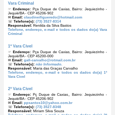
Vara Criminal
☞
Endereço:
Pça Duque de Caxias, Bairro: Jequiezinho -
Jequié/BA - CEP 45206-902
✉
Email:
claudineifigueredo@hotmail.com
☏
Telefone(s):
(73) 3527-8314
Responsável:
Renilda da Silva Bastos
Telefone, endereço, e-mail e todos os dados do(a) Vara
Criminal
1ª Vara Civel
☞
Endereço:
Pça Duque de Caxias, Bairro: Jequiezinho -
Jequié/BA - CEP 45200-000
✉
Email:
gall-carvalho@rotmail.com.br
☏
Telefone(s):
não Informado.
Responsável:
Maria das Graças Carvalho
Telefone, endereço, e-mail e todos os dados do(a) 1ª
Vara Civel
2ª Vara Civel
☞
Endereço:
Pç Duque de Caxias,, Bairro: Jequiezinho -
Jequié/BA - CEP 45206-902
✉
Email:
ppsantos10@yahoo.com.br
☏
Telefone(s):
(73) 3527-8348
Responsável:
Miriam Silva Souza