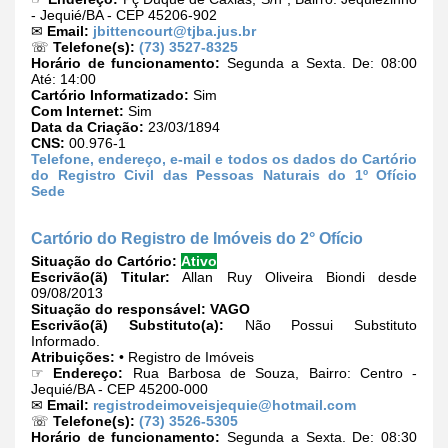
- Jequié/BA - CEP 45206-902
✉
Email:
jbittencourt@tjba.jus.br
☏
Telefone(s):
(73) 3527-8325
Horário de funcionamento:
Segunda a Sexta. De: 08:00
Até: 14:00
Cartório Informatizado:
Sim
Com Internet:
Sim
Data da Criação:
23/03/1894
CNS:
00.976-1
Telefone, endereço, e-mail e todos os dados do Cartório
do Registro Civil das Pessoas Naturais do 1º Ofício
Sede
Cartório do Registro de Imóveis do 2° Ofício
Situação do Cartório:
Ativo
Escrivão(ã) Titular:
Allan Ruy Oliveira Biondi desde
09/08/2013
Situação do responsável:
VAGO
Escrivão(ã) Substituto(a):
Não Possui Substituto
Informado.
Atribuições:
• Registro de Imóveis
☞
Endereço:
Rua Barbosa de Souza, Bairro: Centro -
Jequié/BA - CEP 45200-000
✉
Email:
registrodeimoveisjequie@hotmail.com
☏
Telefone(s):
(73) 3526-5305
Horário de funcionamento:
Segunda a Sexta. De: 08:30