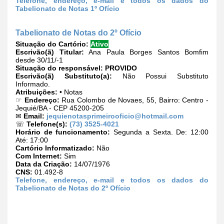
Telefone, endereço, e-mail e todos os dados do
Tabelionato de Notas 1º Ofício
Tabelionato de Notas do 2º Ofício
Situação do Cartório:
Ativo
Escrivão(ã) Titular:
Ana Paula Borges Santos Bomfim
desde 30/11/-1
Situação do responsável:
PROVIDO
Escrivão(ã) Substituto(a):
Não Possui Substituto
Informado.
Atribuições:
• Notas
☞
Endereço:
Rua Colombo de Novaes, 55, Bairro: Centro -
Jequié/BA - CEP 45200-205
✉
Email:
jequienotasprimeirooficio@hotmail.com
☏
Telefone(s):
(73) 3525-4021
Horário de funcionamento:
Segunda a Sexta. De: 12:00
Até: 17:00
Cartório Informatizado:
Não
Com Internet:
Sim
Data da Criação:
14/07/1976
CNS:
01.492-8
Telefone, endereço, e-mail e todos os dados do
Tabelionato de Notas do 2º Ofício