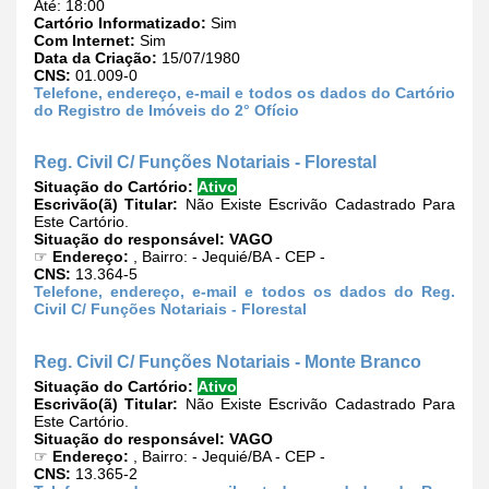
Até: 18:00
Cartório Informatizado:
Sim
Com Internet:
Sim
Data da Criação:
15/07/1980
CNS:
01.009-0
Telefone, endereço, e-mail e todos os dados do Cartório
do Registro de Imóveis do 2° Ofício
Reg. Civil C/ Funções Notariais - Florestal
Situação do Cartório:
Ativo
Escrivão(ã) Titular:
Não Existe Escrivão Cadastrado Para
Este Cartório.
Situação do responsável:
VAGO
☞
Endereço:
, Bairro: - Jequié/BA - CEP -
CNS:
13.364-5
Telefone, endereço, e-mail e todos os dados do Reg.
Civil C/ Funções Notariais - Florestal
Reg. Civil C/ Funções Notariais - Monte Branco
Situação do Cartório:
Ativo
Escrivão(ã) Titular:
Não Existe Escrivão Cadastrado Para
Este Cartório.
Situação do responsável:
VAGO
☞
Endereço:
, Bairro: - Jequié/BA - CEP -
CNS:
13.365-2