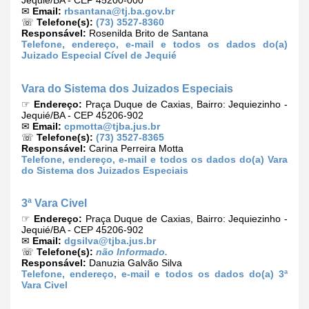
Jequié/BA - CEP 45200-000
✉
Email:
rbsantana@tj.ba.gov.br
☏
Telefone(s):
(73) 3527-8360
Responsável:
Rosenilda Brito de Santana
Telefone, endereço, e-mail e todos os dados do(a)
Juizado Especial Cível de Jequié
Vara do Sistema dos Juizados Especiais
☞
Endereço:
Praça Duque de Caxias, Bairro: Jequiezinho -
Jequié/BA - CEP 45206-902
✉
Email:
cpmotta@tjba.jus.br
☏
Telefone(s):
(73) 3527-8365
Responsável:
Carina Perreira Motta
Telefone, endereço, e-mail e todos os dados do(a) Vara
do Sistema dos Juizados Especiais
3ª Vara Civel
☞
Endereço:
Praça Duque de Caxias, Bairro: Jequiezinho -
Jequié/BA - CEP 45206-902
✉
Email:
dgsilva@tjba.jus.br
☏
Telefone(s):
não Informado.
Responsável:
Danuzia Galvão Silva
Telefone, endereço, e-mail e todos os dados do(a) 3ª
Vara Civel