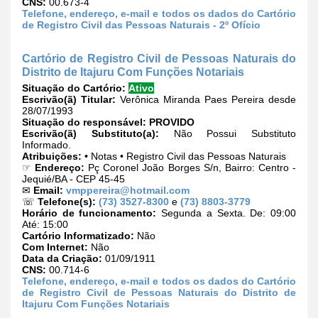
CNS:
00.673-4
Telefone, endereço, e-mail e todos os dados do Cartório
de Registro Civil das Pessoas Naturais - 2º Ofício
Cartório de Registro Civil de Pessoas Naturais do
Distrito de Itajuru Com Funções Notariais
Situação do Cartório:
Ativo
Escrivão(ã) Titular:
Verônica Miranda Paes Pereira desde
28/07/1993
Situação do responsável:
PROVIDO
Escrivão(ã) Substituto(a):
Não Possui Substituto
Informado.
Atribuições:
• Notas • Registro Civil das Pessoas Naturais
☞
Endereço:
Pç Coronel João Borges S/n, Bairro: Centro -
Jequié/BA - CEP 45-45
✉
Email:
vmppereira@hotmail.com
☏
Telefone(s):
(73) 3527-8300
e
(73) 8803-3779
Horário de funcionamento:
Segunda a Sexta. De: 09:00
Até: 15:00
Cartório Informatizado:
Não
Com Internet:
Não
Data da Criação:
01/09/1911
CNS:
00.714-6
Telefone, endereço, e-mail e todos os dados do Cartório
de Registro Civil de Pessoas Naturais do Distrito de
Itajuru Com Funções Notariais