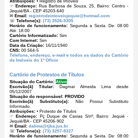
Atribuições:
• Registro de Imóveis
☞
Endereço:
Rua Barbosa de Souza, 25, Bairro: Centro -
Jequié/BA - CEP 45203-640
✉
Email:
registrodeimoveisjequie@hotmail.com
☏
Telefone(s):
(73) 3526-5305
Horário de funcionamento:
Segunda a Sexta. De: 08:00
Até: 18:00
Cartório Informatizado:
Sim
Com Internet:
Sim
Data da Criação:
16/11/1940
CNS:
00.564-5
Telefone, endereço, e-mail e todos os dados do Cartório
de Imóveis do 1º Ofício
Cartório de Protestos de Títulos
Situação do Cartório:
Ativo
Escrivão(ã) Titular:
Dagmar Almeida Lima desde
05/12/2007
Situação do responsável:
PROVIDO
Escrivão(ã) Substituto(a):
Não Possui Substituto
Informado.
Atribuições:
• Protesto de Títulos
☞
Endereço:
Pç Duque de Caxias S/nº, Bairro: Jequié -
Jequié/BA - CEP 45206-902
✉
Email:
dalima@tjba.jus.br
☏
Telefone(s):
(73) 3257-8327
Horário de funcionamento:
Segunda a Sexta. De: 08:00