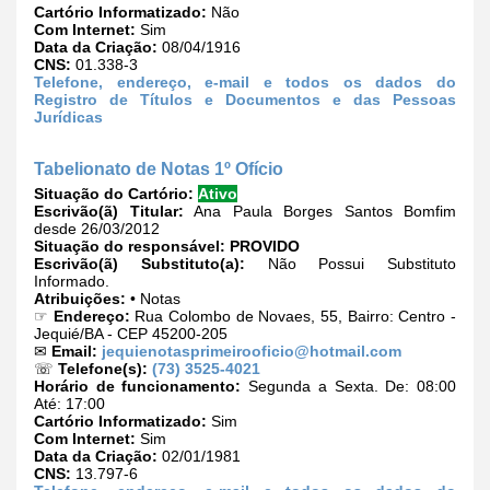
Cartório Informatizado:
Não
Com Internet:
Sim
Data da Criação:
08/04/1916
CNS:
01.338-3
Telefone, endereço, e-mail e todos os dados do
Registro de Títulos e Documentos e das Pessoas
Jurídicas
Tabelionato de Notas 1º Ofício
Situação do Cartório:
Ativo
Escrivão(ã) Titular:
Ana Paula Borges Santos Bomfim
desde 26/03/2012
Situação do responsável:
PROVIDO
Escrivão(ã) Substituto(a):
Não Possui Substituto
Informado.
Atribuições:
• Notas
☞
Endereço:
Rua Colombo de Novaes, 55, Bairro: Centro -
Jequié/BA - CEP 45200-205
✉
Email:
jequienotasprimeirooficio@hotmail.com
☏
Telefone(s):
(73) 3525-4021
Horário de funcionamento:
Segunda a Sexta. De: 08:00
Até: 17:00
Cartório Informatizado:
Sim
Com Internet:
Sim
Data da Criação:
02/01/1981
CNS:
13.797-6