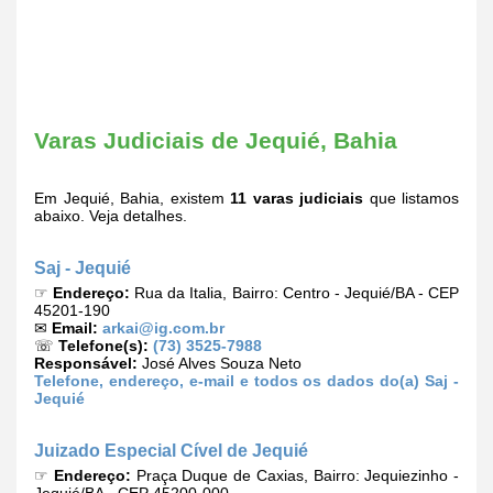
Varas Judiciais de Jequié, Bahia
Em Jequié, Bahia, existem
11 varas judiciais
que listamos
abaixo. Veja detalhes.
Saj - Jequié
☞
Endereço:
Rua da Italia, Bairro: Centro - Jequié/BA - CEP
45201-190
✉
Email:
arkai@ig.com.br
☏
Telefone(s):
(73) 3525-7988
Responsável:
José Alves Souza Neto
Telefone, endereço, e-mail e todos os dados do(a) Saj -
Jequié
Juizado Especial Cível de Jequié
☞
Endereço:
Praça Duque de Caxias, Bairro: Jequiezinho -