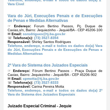
Telefone, endereço, e-mail e todos os dados do(a) 2ª
Vara Civel
Vara do Júri, Execuções Penais e de Execuções
de Penas e Medidas Alternativas
☞
Endereço:
Forum Bertino Passos, Pç. Duque de
Caxias,s/n, Bairro: Jequiezinho - Jequié/BA - CEP 45206-100
✉
Email:
ssrodrigues@tj.ba.gov.br
☏
Telefone(s):
(73) 3527-8354
Responsável:
Shirley Santos Rodrigues
Telefone, endereço, e-mail e todos os dados do(a) Vara
do Júri, Execuções Penais e de Execuções de Penas e
Medidas Alternativas
2ª Vara do Sistema dos Juizados Especiais
☞
Endereço:
Fórum Bertino Passos - Praça Duque de
Caxias, Bairro: Jequiezinho - Jequié/BA - CEP 45206-902
✉
Email:
cpmotta@tj.ba.gov.br
☏
Telefone(s):
(73) 3527-8333
Responsável:
Carina Pereira Motta
Telefone, endereço, e-mail e todos os dados do(a) 2ª
Vara do Sistema dos Juizados Especiais
Juizado Especial Criminal - Jequie