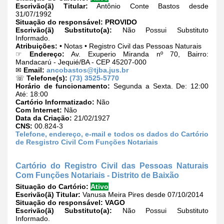
Escrivão(ã) Titular:
Antônio Conte Bastos desde
31/07/1992
Situação do responsável:
PROVIDO
Escrivão(ã) Substituto(a):
Não Possui Substituto
Informado.
Atribuições:
• Notas • Registro Civil das Pessoas Naturais
☞
Endereço:
Av. Exuperio Miranda nº 70, Bairro:
Mandacarú - Jequié/BA - CEP 45207-000
✉
Email:
ancobastos@tjba.jus.br
☏
Telefone(s):
(73) 3525-5770
Horário de funcionamento:
Segunda a Sexta. De: 12:00
Até: 18:00
Cartório Informatizado:
Não
Com Internet:
Não
Data da Criação:
21/02/1927
CNS:
00.824-3
Telefone, endereço, e-mail e todos os dados do Cartório
de Resgistro Civil Com Funções Notariais
Cartório do Registro Civil das Pessoas Naturais
Com Funções Notariais - Distrito de Baixão
Situação do Cartório:
Ativo
Escrivão(ã) Titular:
Vanusa Meira Pires desde 07/10/2014
Situação do responsável:
VAGO
Escrivão(ã) Substituto(a):
Não Possui Substituto
Informado.