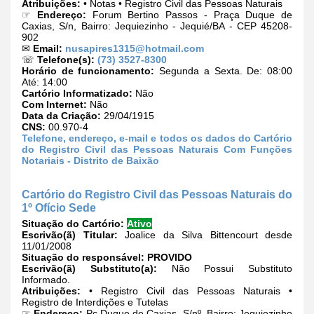
Atribuições:
• Notas • Registro Civil das Pessoas Naturais
☞
Endereço:
Forum Bertino Passos - Praça Duque de
Caxias, S/n, Bairro: Jequiezinho - Jequié/BA - CEP 45208-
902
✉
Email:
nusapires1315@hotmail.com
☏
Telefone(s):
(73) 3527-8300
Horário de funcionamento:
Segunda a Sexta. De: 08:00
Até: 14:00
Cartório Informatizado:
Não
Com Internet:
Não
Data da Criação:
29/04/1915
CNS:
00.970-4
Telefone, endereço, e-mail e todos os dados do Cartório
do Registro Civil das Pessoas Naturais Com Funções
Notariais - Distrito de Baixão
Cartório do Registro Civil das Pessoas Naturais do
1º Ofício Sede
Situação do Cartório:
Ativo
Escrivão(ã) Titular:
Joalice da Silva Bittencourt desde
11/01/2008
Situação do responsável:
PROVIDO
Escrivão(ã) Substituto(a):
Não Possui Substituto
Informado.
Atribuições:
• Registro Civil das Pessoas Naturais •
Registro de Interdições e Tutelas
☞
Endereço:
Pç Duque de Caxias, S/nº, Bairro: Jequiezinho