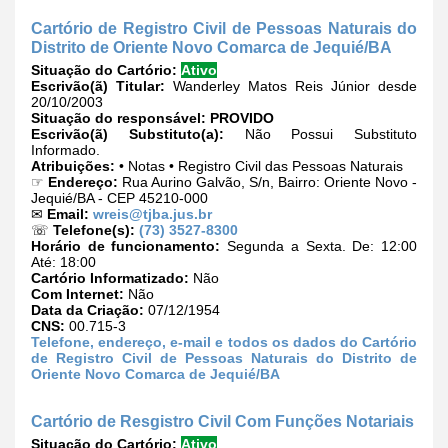
Cartório de Registro Civil de Pessoas Naturais do
Distrito de Oriente Novo Comarca de Jequié/BA
Situação do Cartório:
Ativo
Escrivão(ã) Titular:
Wanderley Matos Reis Júnior desde
20/10/2003
Situação do responsável:
PROVIDO
Escrivão(ã) Substituto(a):
Não Possui Substituto
Informado.
Atribuições:
• Notas • Registro Civil das Pessoas Naturais
☞
Endereço:
Rua Aurino Galvão, S/n, Bairro: Oriente Novo -
Jequié/BA - CEP 45210-000
✉
Email:
wreis@tjba.jus.br
☏
Telefone(s):
(73) 3527-8300
Horário de funcionamento:
Segunda a Sexta. De: 12:00
Até: 18:00
Cartório Informatizado:
Não
Com Internet:
Não
Data da Criação:
07/12/1954
CNS:
00.715-3
Telefone, endereço, e-mail e todos os dados do Cartório
de Registro Civil de Pessoas Naturais do Distrito de
Oriente Novo Comarca de Jequié/BA
Cartório de Resgistro Civil Com Funções Notariais
Situação do Cartório:
Ativo