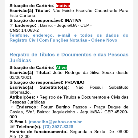
Situação do Cartório:
Inativo
Escrivão(ã) Titular:
Não Existe Escrivão Cadastrado Para
Este Cartório.
Situação do responsável:
INATIVA
☞
Endereço:
, Bairro: - Jequié/BA - CEP -
CNS:
14.063-2
Telefone, endereço, e-mail e todos os dados do
Registro Civil Com Funções Notarias - Oriene Novo
Registro de Títulos e Documentos e das Pessoas
Jurídicas
Situação do Cartório:
Ativo
Escrivão(ã) Titular:
João Rodrigo da Silva Souza desde
03/06/2001
Situação do responsável:
PROVIDO
Escrivão(ã) Substituto(a):
Não Possui Substituto
Informado.
Atribuições:
• Registro de Títulos e Documentos e Civis das
Pessoas Jurídicas
☞
Endereço:
Forum Bertino Passos - Praça Duque de
Caxias, S/n°, Bairro: Jequiezinho - Jequié/BA - CEP 45200-
000
✉
Email:
jrscoelho@yahoo.com.br
☏
Telefone(s):
(73) 3527-8328
Horário de funcionamento:
Segunda a Sexta. De: 08:00
Até: 12:00