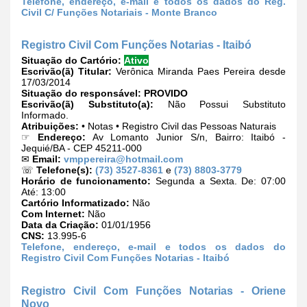
Telefone, endereço, e-mail e todos os dados do Reg.
Civil C/ Funções Notariais - Monte Branco
Registro Civil Com Funções Notarias - Itaibó
Situação do Cartório:
Ativo
Escrivão(ã) Titular:
Verônica Miranda Paes Pereira desde
17/03/2014
Situação do responsável:
PROVIDO
Escrivão(ã) Substituto(a):
Não Possui Substituto
Informado.
Atribuições:
• Notas • Registro Civil das Pessoas Naturais
☞
Endereço:
Av Lomanto Junior S/n, Bairro: Itaibó -
Jequié/BA - CEP 45211-000
✉
Email:
vmppereira@hotmail.com
☏
Telefone(s):
(73) 3527-8361
e
(73) 8803-3779
Horário de funcionamento:
Segunda a Sexta. De: 07:00
Até: 13:00
Cartório Informatizado:
Não
Com Internet:
Não
Data da Criação:
01/01/1956
CNS:
13.995-6
Telefone, endereço, e-mail e todos os dados do
Registro Civil Com Funções Notarias - Itaibó
Registro Civil Com Funções Notarias - Oriene
Novo