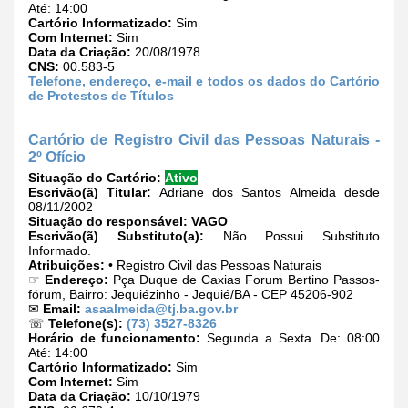
Até: 14:00
Cartório Informatizado:
Sim
Com Internet:
Sim
Data da Criação:
20/08/1978
CNS:
00.583-5
Telefone, endereço, e-mail e todos os dados do Cartório
de Protestos de Títulos
Cartório de Registro Civil das Pessoas Naturais -
2º Ofício
Situação do Cartório:
Ativo
Escrivão(ã) Titular:
Adriane dos Santos Almeida desde
08/11/2002
Situação do responsável:
VAGO
Escrivão(ã) Substituto(a):
Não Possui Substituto
Informado.
Atribuições:
• Registro Civil das Pessoas Naturais
☞
Endereço:
Pça Duque de Caxias Forum Bertino Passos-
fórum, Bairro: Jequiézinho - Jequié/BA - CEP 45206-902
✉
Email:
asaalmeida@tj.ba.gov.br
☏
Telefone(s):
(73) 3527-8326
Horário de funcionamento:
Segunda a Sexta. De: 08:00
Até: 14:00
Cartório Informatizado:
Sim
Com Internet:
Sim
Data da Criação:
10/10/1979