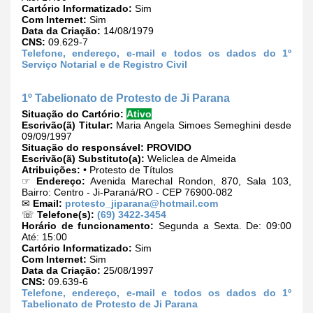
Cartório Informatizado:
Sim
Com Internet:
Sim
Data da Criação:
14/08/1979
CNS:
09.629-7
Telefone, endereço, e-mail e todos os dados do 1º
Serviço Notarial e de Registro Civil
1º Tabelionato de Protesto de Ji Parana
Situação do Cartório:
Ativo
Escrivão(ã) Titular:
Maria Angela Simoes Semeghini desde
09/09/1997
Situação do responsável:
PROVIDO
Escrivão(ã) Substituto(a):
Weliclea de Almeida
Atribuições:
• Protesto de Títulos
☞
Endereço:
Avenida Marechal Rondon, 870, Sala 103,
Bairro: Centro - Ji-Paraná/RO - CEP 76900-082
✉
Email:
protesto_jiparana@hotmail.com
☏
Telefone(s):
(69) 3422-3454
Horário de funcionamento:
Segunda a Sexta. De: 09:00
Até: 15:00
Cartório Informatizado:
Sim
Com Internet:
Sim
Data da Criação:
25/08/1997
CNS:
09.639-6
Telefone, endereço, e-mail e todos os dados do 1º
Tabelionato de Protesto de Ji Parana