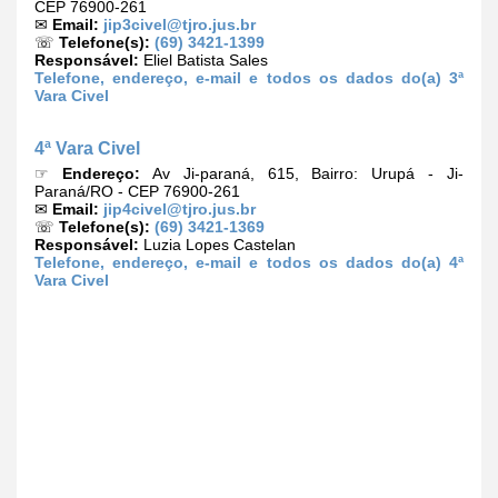
CEP 76900-261
✉
Email:
jip3civel@tjro.jus.br
☏
Telefone(s):
(69) 3421-1399
Responsável:
Eliel Batista Sales
Telefone, endereço, e-mail e todos os dados do(a) 3ª
Vara Civel
4ª Vara Civel
☞
Endereço:
Av Ji-paraná, 615, Bairro: Urupá - Ji-
Paraná/RO - CEP 76900-261
✉
Email:
jip4civel@tjro.jus.br
☏
Telefone(s):
(69) 3421-1369
Responsável:
Luzia Lopes Castelan
Telefone, endereço, e-mail e todos os dados do(a) 4ª
Vara Civel