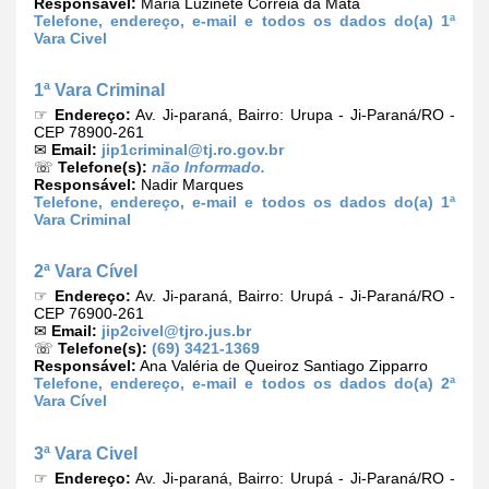
Responsável:
Maria Luzinete Correia da Mata
Telefone, endereço, e-mail e todos os dados do(a) 1ª
Vara Civel
1ª Vara Criminal
☞
Endereço:
Av. Ji-paraná, Bairro: Urupa - Ji-Paraná/RO -
CEP 78900-261
✉
Email:
jip1criminal@tj.ro.gov.br
☏
Telefone(s):
não Informado.
Responsável:
Nadir Marques
Telefone, endereço, e-mail e todos os dados do(a) 1ª
Vara Criminal
2ª Vara Cível
☞
Endereço:
Av. Ji-paraná, Bairro: Urupá - Ji-Paraná/RO -
CEP 76900-261
✉
Email:
jip2civel@tjro.jus.br
☏
Telefone(s):
(69) 3421-1369
Responsável:
Ana Valéria de Queiroz Santiago Zipparro
Telefone, endereço, e-mail e todos os dados do(a) 2ª
Vara Cível
3ª Vara Civel
☞
Endereço:
Av. Ji-paraná, Bairro: Urupá - Ji-Paraná/RO -