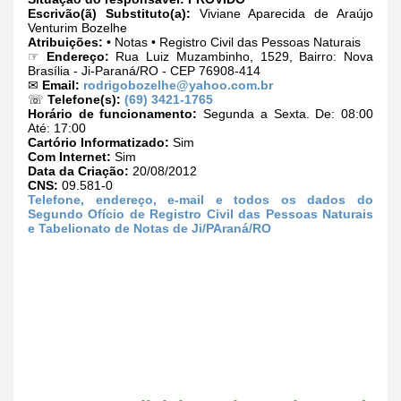
Escrivão(ã) Substituto(a):
Viviane Aparecida de Araújo
Venturim Bozelhe
Atribuições:
• Notas • Registro Civil das Pessoas Naturais
☞
Endereço:
Rua Luiz Muzambinho, 1529, Bairro: Nova
Brasília - Ji-Paraná/RO - CEP 76908-414
✉
Email:
rodrigobozelhe@yahoo.com.br
☏
Telefone(s):
(69) 3421-1765
Horário de funcionamento:
Segunda a Sexta. De: 08:00
Até: 17:00
Cartório Informatizado:
Sim
Com Internet:
Sim
Data da Criação:
20/08/2012
CNS:
09.581-0
Telefone, endereço, e-mail e todos os dados do
Segundo Ofício de Registro Civil das Pessoas Naturais
e Tabelionato de Notas de Ji/PAraná/RO