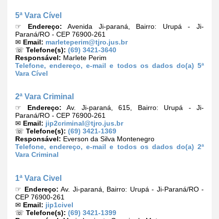
5ª Vara Cível
☞
Endereço:
Avenida Ji-paraná, Bairro: Urupá - Ji-
Paraná/RO - CEP 76900-261
✉
Email:
marleteperim@tjro.jus.br
☏
Telefone(s):
(69) 3421-3640
Responsável:
Marlete Perim
Telefone, endereço, e-mail e todos os dados do(a) 5ª
Vara Cível
2ª Vara Criminal
☞
Endereço:
Av. Ji-paraná, 615, Bairro: Urupá - Ji-
Paraná/RO - CEP 76900-261
✉
Email:
jip2criminal@tjro.jus.br
☏
Telefone(s):
(69) 3421-1369
Responsável:
Everson da Silva Montenegro
Telefone, endereço, e-mail e todos os dados do(a) 2ª
Vara Criminal
1ª Vara Civel
☞
Endereço:
Av. Ji-paraná, Bairro: Urupá - Ji-Paraná/RO -
CEP 76900-261
✉
Email:
jip1civel
☏
Telefone(s):
(69) 3421-1399