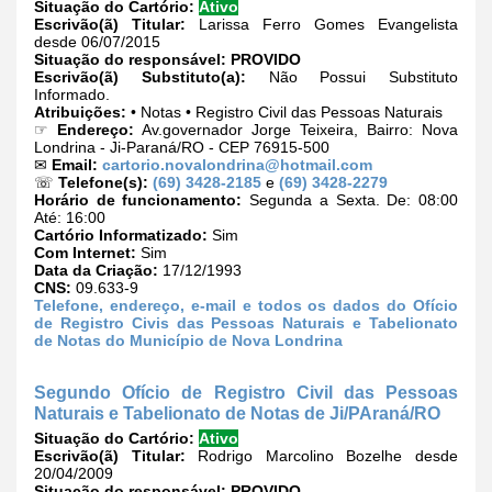
Situação do Cartório:
Ativo
Escrivão(ã) Titular:
Larissa Ferro Gomes Evangelista
desde 06/07/2015
Situação do responsável:
PROVIDO
Escrivão(ã) Substituto(a):
Não Possui Substituto
Informado.
Atribuições:
• Notas • Registro Civil das Pessoas Naturais
☞
Endereço:
Av.governador Jorge Teixeira, Bairro: Nova
Londrina - Ji-Paraná/RO - CEP 76915-500
✉
Email:
cartorio.novalondrina@hotmail.com
☏
Telefone(s):
(69) 3428-2185
e
(69) 3428-2279
Horário de funcionamento:
Segunda a Sexta. De: 08:00
Até: 16:00
Cartório Informatizado:
Sim
Com Internet:
Sim
Data da Criação:
17/12/1993
CNS:
09.633-9
Telefone, endereço, e-mail e todos os dados do Ofício
de Registro Civis das Pessoas Naturais e Tabelionato
de Notas do Município de Nova Londrina
Segundo Ofício de Registro Civil das Pessoas
Naturais e Tabelionato de Notas de Ji/PAraná/RO
Situação do Cartório:
Ativo
Escrivão(ã) Titular:
Rodrigo Marcolino Bozelhe desde
20/04/2009
Situação do responsável:
PROVIDO