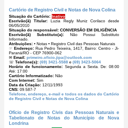
Cartório de Registro Civil e Notas de Nova Colina
Situação do Cartório:
Inativo
Escrivão(ã) Titular:
Luzia Regly Muniz Corilaco desde
06/05/2010
Situação do responsável:
CONVERSÃO EM DILIGÊNCIA
Escrivão(ã) Substituto(a):
Não Possui Substituto
Informado.
Atribuições:
• Notas • Registro Civil das Pessoas Naturais
☞
Endereço:
Rua Pedro Teixeira, 1417, Bairro: Centro - Ji-
Paraná/RO - CEP 76900-062
✉
Email:
primeiro.oficio.jipa@outlook.com
☏
Telefone(s):
(69) 3421-5588
e
(69) 3423-5064
Horário de funcionamento:
Segunda a Sexta. De: 08:00
Até: 17:00
Cartório Informatizado:
Não
Com Internet:
Sim
Data da Criação:
12/11/1993
CNS:
09.587-7
Telefone, endereço, e-mail e todos os dados do Cartório
de Registro Civil e Notas de Nova Colina
Ofício de Registro Civis das Pessoas Naturais e
Tabelionato de Notas do Município de Nova
Londrina