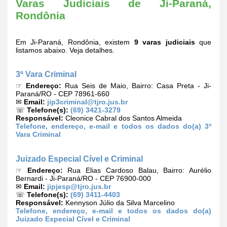
Varas Judiciais de Ji-Paraná,
Rondônia
Em Ji-Paraná, Rondônia, existem
9 varas judiciais
que
listamos abaixo. Veja detalhes.
3ª Vara Criminal
☞
Endereço:
Rua Seis de Maio, Bairro: Casa Preta - Ji-
Paraná/RO - CEP 78961-660
✉
Email:
jip3criminal@tjro.jus.br
☏
Telefone(s):
(69) 3421-3279
Responsável:
Cleonice Cabral dos Santos Almeida
Telefone, endereço, e-mail e todos os dados do(a) 3ª
Vara Criminal
Juizado Especial Cível e Criminal
☞
Endereço:
Rua Elias Cardoso Balau, Bairro: Aurélio
Bernardi - Ji-Paraná/RO - CEP 76900-000
✉
Email:
jipjesp@tjro.jus.br
☏
Telefone(s):
(69) 3411-4403
Responsável:
Kennyson Júlio da Silva Marcelino
Telefone, endereço, e-mail e todos os dados do(a)
Juizado Especial Cível e Criminal