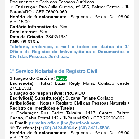
Documentos e Civis das Pessoas Jurídicas
☞
Endereço:
Rua Julio Guerra, nº 655, Bairro: Centro - Ji-
Paraná/RO - CEP 76900-060
Horário de funcionamento:
Segunda a Sexta. De: 08:00
Até: 15:00
Cartório Informatizado:
Sim
Com Internet:
Sim
Data da Criação:
23/02/1981
CNS:
09.616-4
Telefone, endereço, e-mail e todos os dados do 1°
Ofício de Registro de Imóveis,titulos e Documentos e
Civil das Pessoas Jurídicas.
1º Serviço Notarial e de Registro Civil
Situação do Cartório:
Ativo
Escrivão(ã) Titular:
Luzia Regly Muniz Corilaco desde
27/11/1991
Situação do responsável:
PROVIDO
Escrivão(ã) Substituto(a):
Suzana Tatiane Corilaço
Atribuições:
• Notas • Registro Civil das Pessoas Naturais •
Registro de Interdições e Tutelas
☞
Endereço:
Rua Pedro Teixeira, 1417, Centro, Bairro:
Centro, Caixa Postal 142 - Ji-Paraná/RO - CEP 76900-062
✉
Email:
primeiro.oficio.jipa@outlook.com
☏
Telefone(s):
(69) 3423-5064
e
(69) 3421-5588
Horário de funcionamento:
Segunda a Sexta. De: 08:00
Até: 17:00