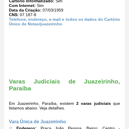
Cartório Informatizado:
Sim
Com Internet:
Sim
Data da Criação:
07/03/1959
CNS:
07.187-8
Telefone, endereço, e-mail e todos os dados do Cartório
Único de Notas/juazeirinho
Varas Judiciais de Juazeirinho,
Paraíba
Em Juazeirinho, Paraíba, existem
2 varas judiciais
que
listamos abaixo. Veja detalhes.
Vara Única de Juazeirinho
☞
Endereço:
Praça João Pessoa, Bairro: Centro -