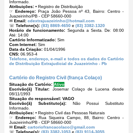
Informado.
Atribuições:
• Registro de Distribuição
☞
Endereço:
Praça João Pessoa nº 43, Bairro: Centro -
Juazeirinho/PB - CEP 58660-000
✉
Email:
cdextrajuazeirinho@hotmail.com
☏
Telefone(s):
(83) 8869-4650
e
(83) 3382-1320
Horário de funcionamento:
Segunda a Sexta. De: 08:00
Até: 14:00
Cartório Informatizado:
Sim
Com Internet:
Sim
Data da Criação:
01/04/1996
CNS:
06.953-4
Telefone, endereço, e-mail e todos os dados do Cartório
de Distribuição Extrajudicial de Juazeirinho - Pb
Cartório do Registro Civil (frança Colaço)
Situação do Cartório:
Ativo
Escrivão(ã) Titular:
Josemar Colaço de Lucena desde
08/11/1993
Situação do responsável:
VAGO
Escrivão(ã) Substituto(a):
Não Possui Substituto
Informado.
Atribuições:
• Registro Civil das Pessoas Naturais
☞
Endereço:
Rua Siqueira Campo, 88, Bairro: Centro -
Juazeirinho/PB - CEP 58660-000
✉
Email:
cartoriofrancacolaco@gmail.com
☏
Telefone(s):
(83) 3382-1053
e
(83) 9114-3055