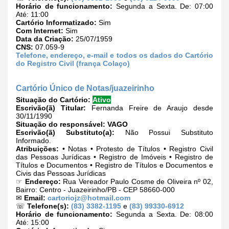
Horário de funcionamento:
Segunda a Sexta. De: 07:00
Até: 11:00
Cartório Informatizado:
Sim
Com Internet:
Sim
Data da Criação:
25/07/1959
CNS:
07.059-9
Telefone, endereço, e-mail e todos os dados do Cartório
do Registro Civil (frança Colaço)
Cartório Único de Notas/juazeirinho
Situação do Cartório:
Ativo
Escrivão(ã) Titular:
Fernanda Freire de Araujo desde
30/11/1990
Situação do responsável:
VAGO
Escrivão(ã) Substituto(a):
Não Possui Substituto
Informado.
Atribuições:
• Notas • Protesto de Títulos • Registro Civil
das Pessoas Jurídicas • Registro de Imóveis • Registro de
Títulos e Documentos • Registro de Títulos e Documentos e
Civis das Pessoas Jurídicas
☞
Endereço:
Rua Vereador Paulo Cosme de Oliveira nº 02,
Bairro: Centro - Juazeirinho/PB - CEP 58660-000
✉
Email:
cartoriojz@hotmail.com
☏
Telefone(s):
(83) 3382-1195
e
(83) 99330-6912
Horário de funcionamento:
Segunda a Sexta. De: 08:00
Até: 15:00