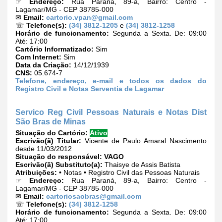
☞
Endereço:
Rua Paraná, 89-a, Bairro: Centro -
Lagamar/MG - CEP 38785-000
✉
Email:
cartorio.vpan@gmail.com
☏
Telefone(s):
(34) 3812-1205
e
(34) 3812-1258
Horário de funcionamento:
Segunda a Sexta. De: 09:00
Até: 17:00
Cartório Informatizado:
Sim
Com Internet:
Sim
Data da Criação:
14/12/1939
CNS:
05.674-7
Telefone, endereço, e-mail e todos os dados do
Registro Civil e Notas Serventia de Lagamar
Servico Reg Civil Pessoas Naturais e Notas Dist
São Bras de Minas
Situação do Cartório:
Ativo
Escrivão(ã) Titular:
Vicente de Paulo Amaral Nascimento
desde 11/03/2012
Situação do responsável:
VAGO
Escrivão(ã) Substituto(a):
Thaisye de Assis Batista
Atribuições:
• Notas • Registro Civil das Pessoas Naturais
☞
Endereço:
Rua Paraná, 89-a, Bairro: Centro -
Lagamar/MG - CEP 38785-000
✉
Email:
cartoriosaobras@gmail.com
☏
Telefone(s):
(34) 3812-1258
Horário de funcionamento:
Segunda a Sexta. De: 09:00
Até: 17:00