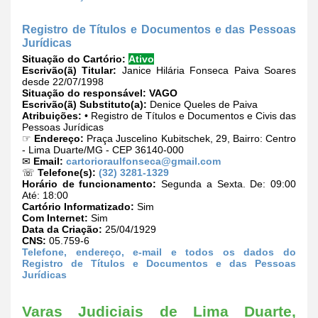
Registro de Títulos e Documentos e das Pessoas
Jurídicas
Situação do Cartório:
Ativo
Escrivão(ã) Titular:
Janice Hilária Fonseca Paiva Soares
desde 22/07/1998
Situação do responsável:
VAGO
Escrivão(ã) Substituto(a):
Denice Queles de Paiva
Atribuições:
• Registro de Títulos e Documentos e Civis das
Pessoas Jurídicas
☞
Endereço:
Praça Juscelino Kubitschek, 29, Bairro: Centro
- Lima Duarte/MG - CEP 36140-000
✉
Email:
cartorioraulfonseca@gmail.com
☏
Telefone(s):
(32) 3281-1329
Horário de funcionamento:
Segunda a Sexta. De: 09:00
Até: 18:00
Cartório Informatizado:
Sim
Com Internet:
Sim
Data da Criação:
25/04/1929
CNS:
05.759-6
Telefone, endereço, e-mail e todos os dados do
Registro de Títulos e Documentos e das Pessoas
Jurídicas
Varas Judiciais de Lima Duarte,