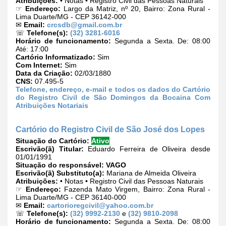
Atribuições:
• Notas • Registro Civil das Pessoas Naturais
☞
Endereço:
Largo da Matriz, nº 20, Bairro: Zona Rural -
Lima Duarte/MG - CEP 36142-000
✉
Email:
crcsdb@gmail.com.br
☏
Telefone(s):
(32) 3281-6016
Horário de funcionamento:
Segunda a Sexta. De: 08:00
Até: 17:00
Cartório Informatizado:
Sim
Com Internet:
Sim
Data da Criação:
02/03/1880
CNS:
07.495-5
Telefone, endereço, e-mail e todos os dados do Cartório
do Registro Civil de São Domingos da Bocaina Com
Atribuições Notariais
Cartório do Registro Civil de São José dos Lopes
Situação do Cartório:
Ativo
Escrivão(ã) Titular:
Eduardo Ferreira de Oliveira desde
01/01/1991
Situação do responsável:
VAGO
Escrivão(ã) Substituto(a):
Mariana de Almeida Oliveira
Atribuições:
• Notas • Registro Civil das Pessoas Naturais
☞
Endereço:
Fazenda Mato Virgem, Bairro: Zona Rural -
Lima Duarte/MG - CEP 36140-000
✉
Email:
cartorioregcivil@yahoo.com.br
☏
Telefone(s):
(32) 9992-2130
e
(32) 9810-2098
Horário de funcionamento:
Segunda a Sexta. De: 08:00