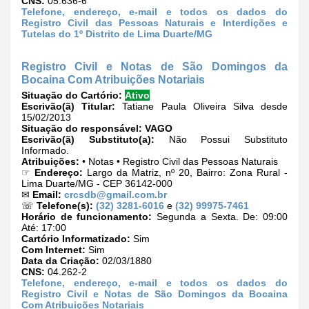
CNS:
05.636-6
Telefone, endereço, e-mail e todos os dados do
Registro Civil das Pessoas Naturais e Interdições e
Tutelas do 1º Distrito de Lima Duarte/MG
Registro Civil e Notas de São Domingos da
Bocaina Com Atribuições Notariais
Situação do Cartório:
Ativo
Escrivão(ã) Titular:
Tatiane Paula Oliveira Silva desde
15/02/2013
Situação do responsável:
VAGO
Escrivão(ã) Substituto(a):
Não Possui Substituto
Informado.
Atribuições:
• Notas • Registro Civil das Pessoas Naturais
☞
Endereço:
Largo da Matriz, nº 20, Bairro: Zona Rural -
Lima Duarte/MG - CEP 36142-000
✉
Email:
crcsdb@gmail.com.br
☏
Telefone(s):
(32) 3281-6016
e
(32) 99975-7461
Horário de funcionamento:
Segunda a Sexta. De: 09:00
Até: 17:00
Cartório Informatizado:
Sim
Com Internet:
Sim
Data da Criação:
02/03/1880
CNS:
04.262-2
Telefone, endereço, e-mail e todos os dados do
Registro Civil e Notas de São Domingos da Bocaina
Com Atribuições Notariais