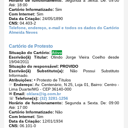
Horário de funcionamento:
Segunda a Sexta. De: 09:00
Até: 18:00
Cartório Informatizado:
Sim
Com Internet:
Sim
Data da Criação:
24/05/1890
CNS:
04.403-2
Telefone, endereço, e-mail e todos os dados do Cartório
Almeida Neves
Cartório de Protesto
Situação do Cartório:
Ativo
Escrivão(ã) Titular:
Olindo Jorge Vieira Coelho desde
19/04/2011
Situação do responsável:
PROVIDO
Escrivão(ã) Substituto(a):
Não Possui Substituto
Informado.
Atribuições:
• Protesto de Títulos
☞
Endereço:
Av. Centenário, N.25, Loja 01, Bairro: Centro -
Lima Duarte/MG - CEP 36140-000
✉
Email:
oklara@ig.com.br
☏
Telefone(s):
(32) 3281-1256
Horário de funcionamento:
Segunda a Sexta. De: 09:00
Até: 17:00
Cartório Informatizado:
Não
Com Internet:
Sim
Data da Criação:
12/01/1934
CNS:
06.101-0