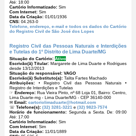
Até: 18:00
Cartório Informatizado:
Sim
Com Internet:
Sim
Data da Criação:
01/01/1936
CNS:
04.263-0
Telefone, endereço, e-mail e todos os dados do Cartório
do Registro Civil de São José dos Lopes
Registro Civil das Pessoas Naturais e Interdições
e Tutelas do 1º Distrito de Lima Duarte/MG
Situação do Cartório:
Ativo
Escrivão(ã) Titular:
Margarete de Lima Duarte e Rodrigues
desde 13/12/2013
Situação do responsável:
VAGO
Escrivão(ã) Substituto(a):
Talita Fartes Machado
Atribuições:
• Registro Civil das Pessoas Naturais •
Registro de Interdições e Tutelas
☞
Endereço:
Rua Vieira Pinto, nº 68 Loja 01, Bairro: Centro,
Lima Duarte-mg - Lima Duarte/MG - CEP 36140-000
✉
Email:
cartoriolimaduarte@hotmail.com
☏
Telefone(s):
(32) 3281-3221
e
(32) 9823-7574
Horário de funcionamento:
Segunda a Sexta. De: 09:00
Até: 17:00
Cartório Informatizado:
Sim
Com Internet:
Sim
Data da Criação:
11/01/1889