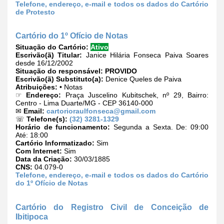
Telefone, endereço, e-mail e todos os dados do Cartório
de Protesto
Cartório do 1º Ofício de Notas
Situação do Cartório:
Ativo
Escrivão(ã) Titular:
Janice Hilária Fonseca Paiva Soares
desde 16/12/2002
Situação do responsável:
PROVIDO
Escrivão(ã) Substituto(a):
Denice Queles de Paiva
Atribuições:
• Notas
☞
Endereço:
Praça Juscelino Kubitschek, nº 29, Bairro:
Centro - Lima Duarte/MG - CEP 36140-000
✉
Email:
cartorioraulfonseca@gmail.com
☏
Telefone(s):
(32) 3281-1329
Horário de funcionamento:
Segunda a Sexta. De: 09:00
Até: 18:00
Cartório Informatizado:
Sim
Com Internet:
Sim
Data da Criação:
30/03/1885
CNS:
04.079-0
Telefone, endereço, e-mail e todos os dados do Cartório
do 1º Ofício de Notas
Cartório do Registro Civil de Conceição de
Ibitipoca