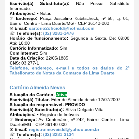
Escrivão(ã) Substituto(a):
Não Possui Substituto
Informado.
Atribuições:
• Notas
☞
Endereço:
Praça Juscelino Kubitscheck, nº 58, Lj. 01,
Bairro: Centro - Lima Duarte/MG - CEP 36140-000
✉
Email:
cartorio2oficiold@hotmail.com
☏
Telefone(s):
(32) 3281-1476
Horário de funcionamento:
Segunda a Sexta. De: 09:00
Até: 18:00
Cartório Informatizado:
Sim
Com Internet:
Sim
Data da Criação:
22/05/1885
CNS:
03.277-1
Telefone, endereço, e-mail e todos os dados do 2º
Tabelionato de Notas da Comarca de Lima Duarte
Cartório Almeida Neves
Situação do Cartório:
Ativo
Escrivão(ã) Titular:
Eder de Almeida desde 12/07/2007
Situação do responsável:
PROVIDO
Escrivão(ã) Substituto(a):
Sílvia Delgado Vitta
Atribuições:
• Registro de Imóveis
☞
Endereço:
Av. Centenário, nº 242, Bairro: Centro - Lima
Duarte/MG - CEP 36140-000
✉
Email:
registroimoveisld@yahoo.com.br
☏
Telefone(s):
(32) 3281-3134