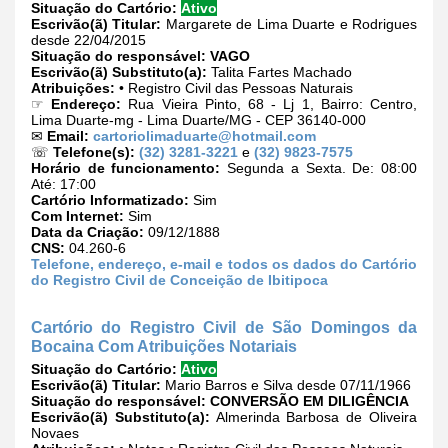
Situação do Cartório:
Ativo
Escrivão(ã) Titular:
Margarete de Lima Duarte e Rodrigues
desde 22/04/2015
Situação do responsável:
VAGO
Escrivão(ã) Substituto(a):
Talita Fartes Machado
Atribuições:
• Registro Civil das Pessoas Naturais
☞
Endereço:
Rua Vieira Pinto, 68 - Lj 1, Bairro: Centro,
Lima Duarte-mg - Lima Duarte/MG - CEP 36140-000
✉
Email:
cartoriolimaduarte@hotmail.com
☏
Telefone(s):
(32) 3281-3221
e
(32) 9823-7575
Horário de funcionamento:
Segunda a Sexta. De: 08:00
Até: 17:00
Cartório Informatizado:
Sim
Com Internet:
Sim
Data da Criação:
09/12/1888
CNS:
04.260-6
Telefone, endereço, e-mail e todos os dados do Cartório
do Registro Civil de Conceição de Ibitipoca
Cartório do Registro Civil de São Domingos da
Bocaina Com Atribuições Notariais
Situação do Cartório:
Ativo
Escrivão(ã) Titular:
Mario Barros e Silva desde 07/11/1966
Situação do responsável:
CONVERSÃO EM DILIGÊNCIA
Escrivão(ã) Substituto(a):
Almerinda Barbosa de Oliveira
Novaes