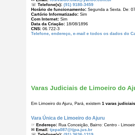
☏
Telefone(s):
(91) 9180-3459
Horário de funcionamento:
Segunda a Sexta. De: 07
Cartório Informatizado:
Sim
Com Internet:
Sim
Data da Criação:
18/08/1896
CNS:
06.722-3
Telefone, endereço, e-mail e todos os dados do Ca
Varas Judiciais de Limoeiro do Aj
Em Limoeiro do Ajuru, Pará, existem
1 varas judiciai
Vara Única de Limoeiro do Ajuru
☞
Endereço:
Rua Conceição, Bairro: Centro - Limoei
✉
Email:
tjepa087@tjpa.jus.br
☏
Telefone(s):
(91) 3636-1319