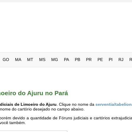
GO
MA
MT
MS
MG
PA
PB
PR
PE
PI
RJ
moeiro do Ajuru no Pará
diciais de Limoeiro do Ajuru
. Clique no nome da
serventia/tabelio
o nome do cartório desejado no campo abaixo.
rém devido a quantidade de Fóruns judiciais e cartórios extrajudici
e você também.