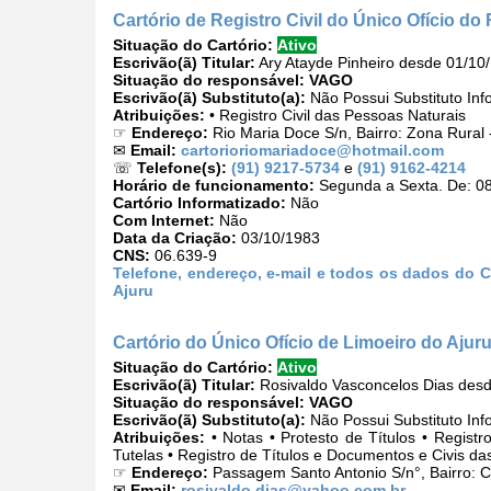
Cartório de Registro Civil do Único Ofício do
Situação do Cartório:
Ativo
Escrivão(ã) Titular:
Ary Atayde Pinheiro desde 01/10
Situação do responsável:
VAGO
Escrivão(ã) Substituto(a):
Não Possui Substituto Inf
Atribuições:
• Registro Civil das Pessoas Naturais
☞
Endereço:
Rio Maria Doce S/n, Bairro: Zona Rural
✉
Email:
cartorioriomariadoce@hotmail.com
☏
Telefone(s):
(91) 9217-5734
e
(91) 9162-4214
Horário de funcionamento:
Segunda a Sexta. De: 08
Cartório Informatizado:
Não
Com Internet:
Não
Data da Criação:
03/10/1983
CNS:
06.639-9
Telefone, endereço, e-mail e todos os dados do Ca
Ajuru
Cartório do Único Ofício de Limoeiro do Ajur
Situação do Cartório:
Ativo
Escrivão(ã) Titular:
Rosivaldo Vasconcelos Dias des
Situação do responsável:
VAGO
Escrivão(ã) Substituto(a):
Não Possui Substituto Inf
Atribuições:
• Notas • Protesto de Títulos • Registr
Tutelas • Registro de Títulos e Documentos e Civis da
☞
Endereço:
Passagem Santo Antonio S/n°, Bairro: C
✉
Email:
rosivaldo.dias@yahoo.com.br