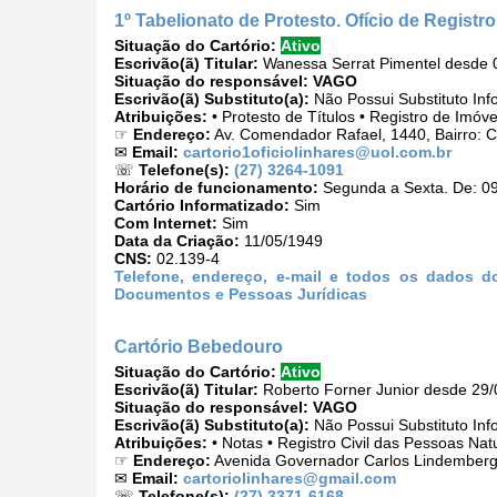
1º Tabelionato de Protesto. Ofício de Regist
Situação do Cartório:
Ativo
Escrivão(ã) Titular:
Wanessa Serrat Pimentel desde 
Situação do responsável:
VAGO
Escrivão(ã) Substituto(a):
Não Possui Substituto Inf
Atribuições:
• Protesto de Títulos • Registro de Imóv
☞
Endereço:
Av. Comendador Rafael, 1440, Bairro: C
✉
Email:
cartorio1oficiolinhares@uol.com.br
☏
Telefone(s):
(27) 3264-1091
Horário de funcionamento:
Segunda a Sexta. De: 09
Cartório Informatizado:
Sim
Com Internet:
Sim
Data da Criação:
11/05/1949
CNS:
02.139-4
Telefone, endereço, e-mail e todos os dados do
Documentos e Pessoas Jurídicas
Cartório Bebedouro
Situação do Cartório:
Ativo
Escrivão(ã) Titular:
Roberto Forner Junior desde 29
Situação do responsável:
VAGO
Escrivão(ã) Substituto(a):
Não Possui Substituto Inf
Atribuições:
• Notas • Registro Civil das Pessoas Nat
☞
Endereço:
Avenida Governador Carlos Lindemberg,
✉
Email:
cartoriolinhares@gmail.com
☏
Telefone(s):
(27) 3371-6168