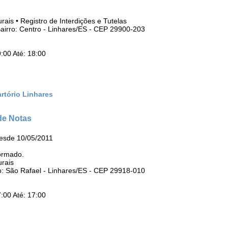
rais • Registro de Interdições e Tutelas
irro: Centro - Linhares/ES - CEP 29900-203
:00 Até: 18:00
rtório Linhares
 de Notas
esde 10/05/2011
ormado.
urais
o: São Rafael - Linhares/ES - CEP 29918-010
:00 Até: 17:00