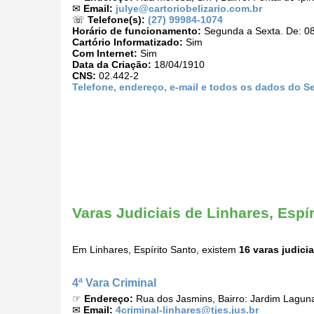
✉
Email:
julye@cartoriobelizario.com.br
☏
Telefone(s):
(27) 99984-1074
Horário de funcionamento:
Segunda a Sexta. De: 08
Cartório Informatizado:
Sim
Com Internet:
Sim
Data da Criação:
18/04/1910
CNS:
02.442-2
Telefone, endereço, e-mail e todos os dados do Se
Varas Judiciais de Linhares, Espí
Em Linhares, Espírito Santo, existem
16 varas judicia
4ª Vara Criminal
☞
Endereço:
Rua dos Jasmins, Bairro: Jardim Lagun
✉
Email:
4criminal-linhares@tjes.jus.br