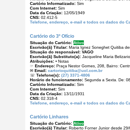
Cartório Informatizado:
Sim
Com Internet:
Sim
Data da Criação:
12/05/1949
CNS:
02.412-5
Telefone, endereço, e-mail e todos os dados do Ca
Cartório do 3º Ofício
Situação do Cartório:
Ativo
Escrivão(ã) Titular:
Maria Ignez Soneghet Quitiba de
Situação do responsável:
VAGO
Escrivão(ã) Substituto(a):
Jacqueline Maria Belizari
Atribuições:
• Notas
☞
Endereço:
Praça Nestor Gomes, 208, Bairro: Cent
✉
Email:
cartorioquitiba@uol.com.br
☏
Telefone(s):
(27) 3371-4806
Horário de funcionamento:
Segunda a Sexta. De: 08
Cartório Informatizado:
Sim
Com Internet:
Sim
Data da Criação:
13/11/1931
CNS:
02.318-4
Telefone, endereço, e-mail e todos os dados do Car
Cartório Linhares
Situação do Cartório:
Ativo
Escrivão(ã) Titular:
Roberto Forner Junior desde 29