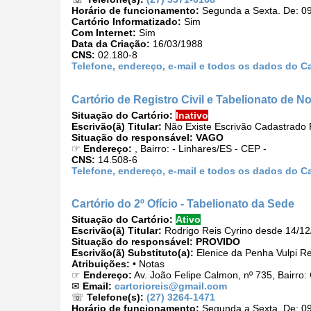
Horário de funcionamento:
Segunda a Sexta. De: 09
Cartório Informatizado:
Sim
Com Internet:
Sim
Data da Criação:
16/03/1988
CNS:
02.180-8
Telefone, endereço, e-mail e todos os dados do C
Cartório de Registro Civil e Tabelionato de No
Situação do Cartório:
Inativo
Escrivão(ã) Titular:
Não Existe Escrivão Cadastrado P
Situação do responsável:
VAGO
☞
Endereço:
, Bairro: - Linhares/ES - CEP -
CNS:
14.508-6
Telefone, endereço, e-mail e todos os dados do Car
Cartório do 2º Ofício - Tabelionato da Sede
Situação do Cartório:
Ativo
Escrivão(ã) Titular:
Rodrigo Reis Cyrino desde 14/1
Situação do responsável:
PROVIDO
Escrivão(ã) Substituto(a):
Elenice da Penha Vulpi Re
Atribuições:
• Notas
☞
Endereço:
Av. João Felipe Calmon, nº 735, Bairro
✉
Email:
cartorioreis@gmail.com
☏
Telefone(s):
(27) 3264-1471
Horário de funcionamento:
Segunda a Sexta. De: 09