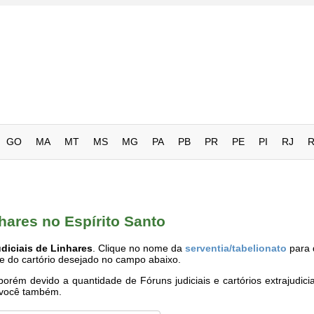
GO
MA
MT
MS
MG
PA
PB
PR
PE
PI
RJ
nhares no Espírito Santo
diciais de Linhares
. Clique no nome da
serventia/tabelionato
para 
me do cartório desejado no campo abaixo.
rém devido a quantidade de Fóruns judiciais e cartórios extrajudici
e você também.