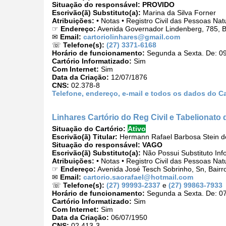
Situação do responsável:
PROVIDO
Escrivão(ã) Substituto(a):
Marina da Silva Forner
Atribuições:
• Notas • Registro Civil das Pessoas Natu
☞
Endereço:
Avenida Governador Lindenberg, 785, Ba
✉
Email:
cartoriolinhares@gmail.com
☏
Telefone(s):
(27) 3371-6168
Horário de funcionamento:
Segunda a Sexta. De: 09
Cartório Informatizado:
Sim
Com Internet:
Sim
Data da Criação:
12/07/1876
CNS:
02.378-8
Telefone, endereço, e-mail e todos os dados do Ca
Linhares Cartório do Reg Civil e Tabelionato
Situação do Cartório:
Ativo
Escrivão(ã) Titular:
Hermann Rafael Barbosa Stein d
Situação do responsável:
VAGO
Escrivão(ã) Substituto(a):
Não Possui Substituto Inf
Atribuições:
• Notas • Registro Civil das Pessoas Nat
☞
Endereço:
Avenida José Tesch Sobrinho, Sn, Bairr
✉
Email:
cartorio.saorafael@hotmail.com
☏
Telefone(s):
(27) 99993-2337
e
(27) 99863-7933
Horário de funcionamento:
Segunda a Sexta. De: 07
Cartório Informatizado:
Sim
Com Internet:
Sim
Data da Criação:
06/07/1950
CNS:
02.413-3