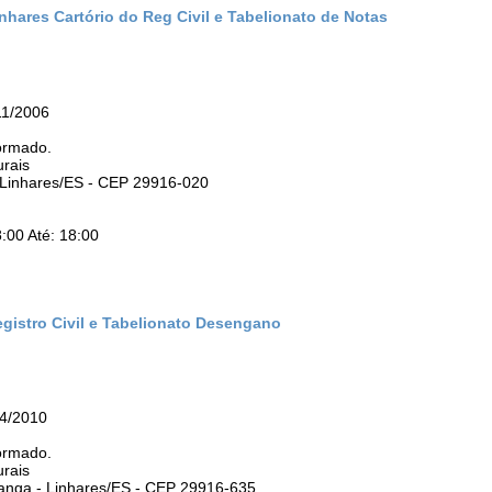
nhares Cartório do Reg Civil e Tabelionato de Notas
11/2006
ormado.
urais
- Linhares/ES - CEP 29916-020
:00 Até: 18:00
egistro Civil e Tabelionato Desengano
04/2010
ormado.
urais
iranga - Linhares/ES - CEP 29916-635