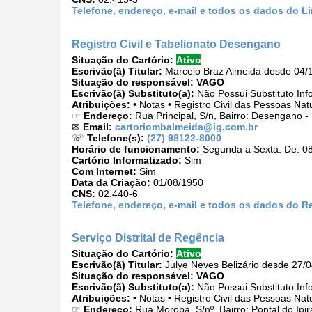
Telefone, endereço, e-mail e todos os dados do Li
Registro Civil e Tabelionato Desengano
Situação do Cartório:
Ativo
Escrivão(ã) Titular:
Marcelo Braz Almeida desde 04/
Situação do responsável:
VAGO
Escrivão(ã) Substituto(a):
Não Possui Substituto Inf
Atribuições:
• Notas • Registro Civil das Pessoas Nat
☞
Endereço:
Rua Principal, S/n, Bairro: Desengano 
✉
Email:
cartoriombalmeida@ig.com.br
☏
Telefone(s):
(27) 98122-8000
Horário de funcionamento:
Segunda a Sexta. De: 08
Cartório Informatizado:
Sim
Com Internet:
Sim
Data da Criação:
01/08/1950
CNS:
02.440-6
Telefone, endereço, e-mail e todos os dados do R
Serviço Distrital de Regência
Situação do Cartório:
Ativo
Escrivão(ã) Titular:
Julye Neves Belizário desde 27/
Situação do responsável:
VAGO
Escrivão(ã) Substituto(a):
Não Possui Substituto Inf
Atribuições:
• Notas • Registro Civil das Pessoas Nat
☞
Endereço:
Rua Morobá, S/nº, Bairro: Pontal do Ip