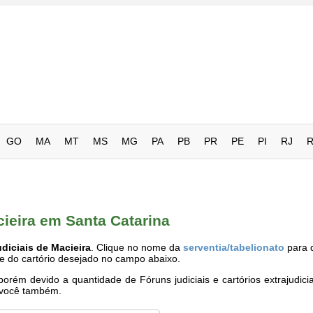
GO
MA
MT
MS
MG
PA
PB
PR
PE
PI
RJ
cieira em Santa Catarina
diciais de Macieira
. Clique no nome da
serventia/tabelionato
para 
me do cartório desejado no campo abaixo.
rém devido a quantidade de Fóruns judiciais e cartórios extrajudici
e você também.