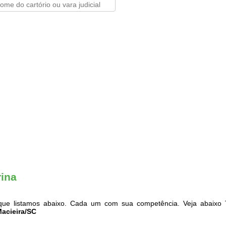
rina
ue listamos abaixo. Cada um com sua competência. Veja abaixo T
Macieira/SC