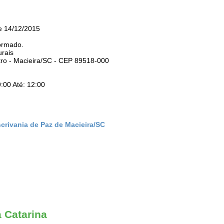
e 14/12/2015
ormado.
urais
tro - Macieira/SC - CEP 89518-000
:00 Até: 12:00
crivania de Paz de Macieira/SC
a Catarina