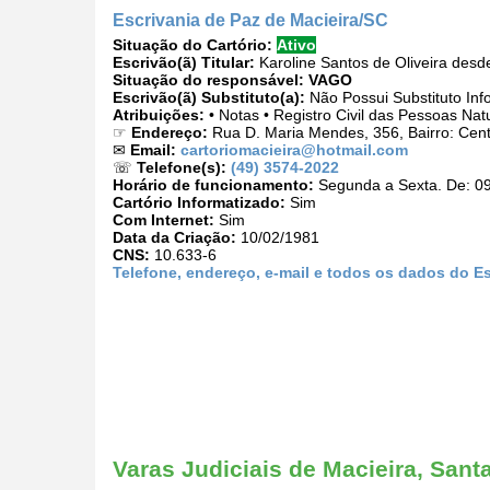
Escrivania de Paz de Macieira/SC
Situação do Cartório:
Ativo
Escrivão(ã) Titular:
Karoline Santos de Oliveira desd
Situação do responsável:
VAGO
Escrivão(ã) Substituto(a):
Não Possui Substituto Inf
Atribuições:
• Notas • Registro Civil das Pessoas Nat
☞
Endereço:
Rua D. Maria Mendes, 356, Bairro: Cen
✉
Email:
cartoriomacieira@hotmail.com
☏
Telefone(s):
(49) 3574-2022
Horário de funcionamento:
Segunda a Sexta. De: 09
Cartório Informatizado:
Sim
Com Internet:
Sim
Data da Criação:
10/02/1981
CNS:
10.633-6
Telefone, endereço, e-mail e todos os dados do Es
Varas Judiciais de Macieira, Sant