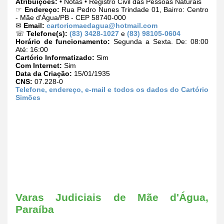
Atribuições:
• Notas • Registro Civil das Pessoas Naturais
☞
Endereço:
Rua Pedro Nunes Trindade 01, Bairro: Centro
- Mãe d'Água/PB - CEP 58740-000
✉
Email:
cartoriomaedagua@hotmail.com
☏
Telefone(s):
(83) 3428-1027
e
(83) 98105-0604
Horário de funcionamento:
Segunda a Sexta. De: 08:00
Até: 16:00
Cartório Informatizado:
Sim
Com Internet:
Sim
Data da Criação:
15/01/1935
CNS:
07.228-0
Telefone, endereço, e-mail e todos os dados do Cartório
Simões
Varas Judiciais de Mãe d'Água,
Paraíba