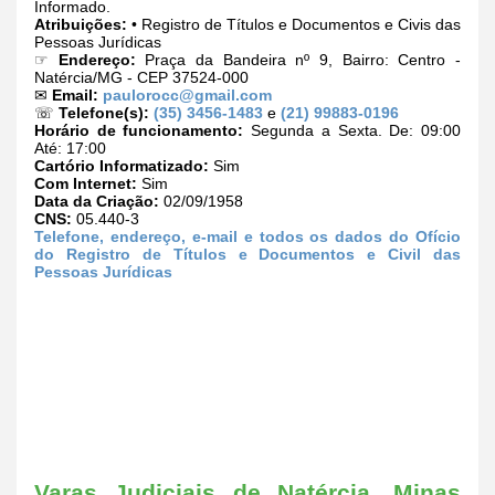
Informado.
Atribuições:
• Registro de Títulos e Documentos e Civis das
Pessoas Jurídicas
☞
Endereço:
Praça da Bandeira nº 9, Bairro: Centro -
Natércia/MG - CEP 37524-000
✉
Email:
paulorocc@gmail.com
☏
Telefone(s):
(35) 3456-1483
e
(21) 99883-0196
Horário de funcionamento:
Segunda a Sexta. De: 09:00
Até: 17:00
Cartório Informatizado:
Sim
Com Internet:
Sim
Data da Criação:
02/09/1958
CNS:
05.440-3
Telefone, endereço, e-mail e todos os dados do Ofício
do Registro de Títulos e Documentos e Civil das
Pessoas Jurídicas
Varas Judiciais de Natércia, Minas