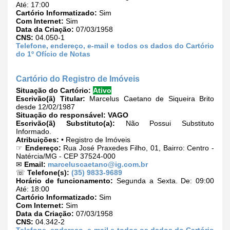
Até: 17:00
Cartório Informatizado:
Sim
Com Internet:
Sim
Data da Criação:
07/03/1958
CNS:
04.050-1
Telefone, endereço, e-mail e todos os dados do Cartório
do 1º Ofício de Notas
Cartório do Registro de Imóveis
Situação do Cartório:
Ativo
Escrivão(ã) Titular:
Marcelus Caetano de Siqueira Brito
desde 12/02/1987
Situação do responsável:
VAGO
Escrivão(ã) Substituto(a):
Não Possui Substituto
Informado.
Atribuições:
• Registro de Imóveis
☞
Endereço:
Rua José Praxedes Filho, 01, Bairro: Centro -
Natércia/MG - CEP 37524-000
✉
Email:
marceluscaetano@ig.com.br
☏
Telefone(s):
(35) 9833-9689
Horário de funcionamento:
Segunda a Sexta. De: 09:00
Até: 18:00
Cartório Informatizado:
Sim
Com Internet:
Sim
Data da Criação:
07/03/1958
CNS:
04.342-2
Telefone, endereço, e-mail e todos os dados do Cartório