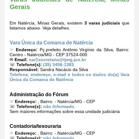
Gerais
Em Natércia, Minas Gerais, existem
3 varas judiciais
que
listamos abaixo. Veja detalhes.
Vara Única da Comarca de Natércia
☞
Endereço:
Pç.prefeito Antônio Virgínio da Silva, Bairro:
Centro - Natércia/MG - CEP 37524-000
✉
Email:
nar1secretaria@tjmg.jus.br
☏
Telefone(s):
(35) 3456-1383
Responsável:
Sandra Nacácio da Silva
Telefone, endereço, e-mail e todos os dados do(a) Vara
Única da Comarca de Natércia
Administração do Fórum
☞
Endereço:
, Bairro: - Natércia/MG - CEP
☏
Telefone(s):
não Informado.
Sem maiores informações sobre essa unidade judiciária
Contadoria/tesouraria
☞
Endereço:
, Bairro: - Natércia/MG - CEP
☏
Telefone(s):
não Informado.