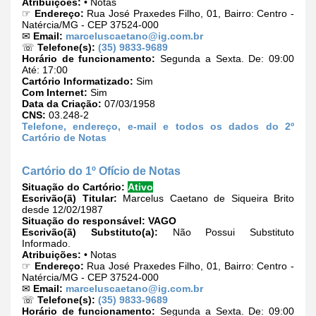
Atribuições:
• Notas
☞
Endereço:
Rua José Praxedes Filho, 01, Bairro: Centro -
Natércia/MG - CEP 37524-000
✉
Email:
marceluscaetano@ig.com.br
☏
Telefone(s):
(35) 9833-9689
Horário de funcionamento:
Segunda a Sexta. De: 09:00
Até: 17:00
Cartório Informatizado:
Sim
Com Internet:
Sim
Data da Criação:
07/03/1958
CNS:
03.248-2
Telefone, endereço, e-mail e todos os dados do 2º
Cartório de Notas
Cartório do 1º Ofício de Notas
Situação do Cartório:
Ativo
Escrivão(ã) Titular:
Marcelus Caetano de Siqueira Brito
desde 12/02/1987
Situação do responsável:
VAGO
Escrivão(ã) Substituto(a):
Não Possui Substituto
Informado.
Atribuições:
• Notas
☞
Endereço:
Rua José Praxedes Filho, 01, Bairro: Centro -
Natércia/MG - CEP 37524-000
✉
Email:
marceluscaetano@ig.com.br
☏
Telefone(s):
(35) 9833-9689
Horário de funcionamento:
Segunda a Sexta. De: 09:00