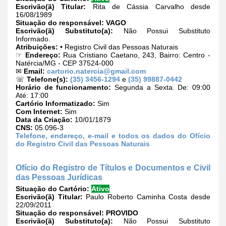
Escrivão(ã) Titular:
Rita de Cássia Carvalho desde
16/08/1989
Situação do responsável:
VAGO
Escrivão(ã) Substituto(a):
Não Possui Substituto
Informado.
Atribuições:
• Registro Civil das Pessoas Naturais
☞
Endereço:
Rua Cristiano Caetano, 243, Bairro: Centro -
Natércia/MG - CEP 37524-000
✉
Email:
cartorio.natercia@gmail.com
☏
Telefone(s):
(35) 3456-1294
e
(35) 99887-0442
Horário de funcionamento:
Segunda a Sexta. De: 09:00
Até: 17:00
Cartório Informatizado:
Sim
Com Internet:
Sim
Data da Criação:
10/01/1879
CNS:
05.096-3
Telefone, endereço, e-mail e todos os dados do Ofício
do Registro Civil das Pessoas Naturais
Ofício do Registro de Títulos e Documentos e Civil
das Pessoas Jurídicas
Situação do Cartório:
Ativo
Escrivão(ã) Titular:
Paulo Roberto Caminha Costa desde
22/09/2011
Situação do responsável:
PROVIDO
Escrivão(ã) Substituto(a):
Não Possui Substituto