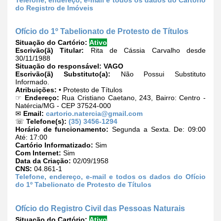
do Registro de Imóveis
Ofício do 1º Tabelionato de Protesto de Títulos
Situação do Cartório:
Ativo
Escrivão(ã) Titular:
Rita de Cássia Carvalho desde
30/11/1988
Situação do responsável:
VAGO
Escrivão(ã) Substituto(a):
Não Possui Substituto
Informado.
Atribuições:
• Protesto de Títulos
☞
Endereço:
Rua Cristiano Caetano, 243, Bairro: Centro -
Natércia/MG - CEP 37524-000
✉
Email:
cartorio.natercia@gmail.com
☏
Telefone(s):
(35) 3456-1294
Horário de funcionamento:
Segunda a Sexta. De: 09:00
Até: 17:00
Cartório Informatizado:
Sim
Com Internet:
Sim
Data da Criação:
02/09/1958
CNS:
04.861-1
Telefone, endereço, e-mail e todos os dados do Ofício
do 1º Tabelionato de Protesto de Títulos
Ofício do Registro Civil das Pessoas Naturais
Situação do Cartório:
Ativo