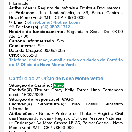
Informado.
Atribuições:
• Registro de Imóveis e Títulos e Documentos
☞
Endereço:
Rua Rondonópolis, nº 39, Bairro: Centro -
Nova Monte verde/MT - CEP 78593-000
✉
Email:
oficioboing@hotmail.com
☏
Telefone(s):
(66) 3597-1712
Horário de funcionamento:
Segunda a Sexta. De: 08:00
Até: 17:00
Cartório Informatizado:
Sim
Com Internet:
Sim
Data da Criação:
09/05/2005
CNS:
06.352-9
Telefone, endereço, e-mail e todos os dados do Cartório
do 1º Ofício de Nova Monte Verde
Cartório do 2º Ofício de Nova Monte Verde
Situação do Cartório:
Ativo
Escrivão(ã) Titular:
Gracy Kelly Torres Lima Fernandes
desde 16/02/2009
Situação do responsável:
VAGO
Escrivão(ã) Substituto(a):
Não Possui Substituto
Informado.
Atribuições:
• Notas • Protesto de Títulos • Registro Civil
das Pessoas Jurídicas • Registro Civil das Pessoas Naturais
☞
Endereço:
Av. Mato Grosso N° 35, Bairro: Centro - Nova
Monte verde/MT - CEP 78593-000