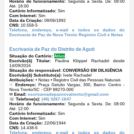
Horário de funcionamento:
Segunda a Sexta. De: 08:00
Até: 18:00
Cartório Informatizado:
Sim
Com Internet:
Sim
Data da Criação:
08/06/1892
CNS:
10.558-5
Telefone, endereço, e-mail e todos os dados do
Escrivania de Paz de Nova Trento Registro Civil e Notas
Escrivania de Paz do Distrito de Aguti
Situação do Cartório:
Ativo
Escrivão(ã) Titular:
Paulina Klöppel Rachadel desde
14/09/2016
Situação do responsável:
CONVERSÃO EM DILIGÊNCIA
Escrivão(ã) Substituto(a):
Ivete Rachadel
Atribuições:
• Notas • Registro Civil das Pessoas Naturais
☞
Endereço:
Praça Getulio Vargas, 300, Bairro: Centro -
Nova Trento/SC - CEP 88270-000
✉
Email:
escrivaniadepaznovatrento@gmail.com
☏
Telefone(s):
(48) 3267-1647
Horário de funcionamento:
Segunda a Sexta. De: 08:00
Até: 12:00
Cartório Informatizado:
Sim
Com Internet:
Sim
Data da Criação:
22/06/1944
CNS:
14.438-6
Telefone, endereço, e-mail e todos os dados do