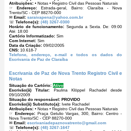
Atribuições:
• Notas • Registro Civil das Pessoas Naturais
☞
Endereço:
Estrada-geral, Bairro: Claraíba - Nova
Trento/SC - CEP 88270-000
✉
Email:
saraivapena@yahoo.com.br
☏
Telefone(s):
(48) 3267-0300
Horário de funcionamento:
Segunda a Sexta. De: 09:00
Até: 18:00
Cartório Informatizado:
Sim
Com Internet:
Sim
Data da Criação:
09/02/2005
CNS:
10.618-7
Telefone, endereço, e-mail e todos os dados do
Escrivania de Paz de Claraíba
Escrivania de Paz de Nova Trento Registro Civil e
Notas
Situação do Cartório:
Ativo
Escrivão(ã) Titular:
Paulina Klöppel Rachadel desde
09/10/2009
Situação do responsável:
PROVIDO
Escrivão(ã) Substituto(a):
Ivete Rachadel
Atribuições:
• Notas • Registro Civil das Pessoas Naturais
☞
Endereço:
Praça Getulio Vargas, 300, Bairro: Centro -
Nova Trento/SC - CEP 88270-000
✉
Email:
escrivaniadepaznovatrento@gmail.com
☏
Telefone(s):
(48) 3267-1647