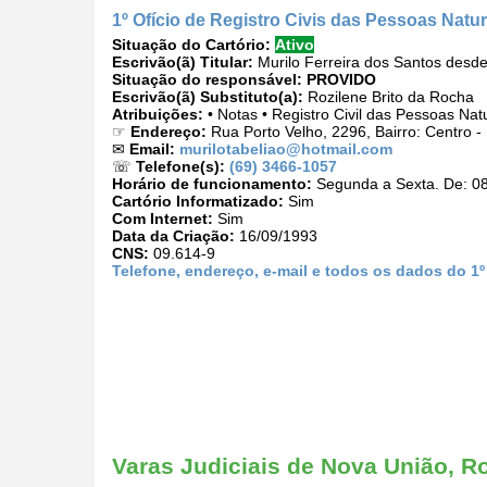
1º Ofício de Registro Civis das Pessoas Natu
Situação do Cartório:
Ativo
Escrivão(ã) Titular:
Murilo Ferreira dos Santos desd
Situação do responsável:
PROVIDO
Escrivão(ã) Substituto(a):
Rozilene Brito da Rocha
Atribuições:
• Notas • Registro Civil das Pessoas Nat
☞
Endereço:
Rua Porto Velho, 2296, Bairro: Centro
✉
Email:
murilotabeliao@hotmail.com
☏
Telefone(s):
(69) 3466-1057
Horário de funcionamento:
Segunda a Sexta. De: 08
Cartório Informatizado:
Sim
Com Internet:
Sim
Data da Criação:
16/09/1993
CNS:
09.614-9
Telefone, endereço, e-mail e todos os dados do 1º
Varas Judiciais de Nova União, R