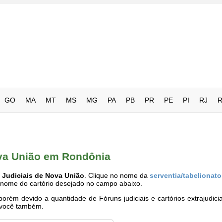
GO
MA
MT
MS
MG
PA
PB
PR
PE
PI
RJ
ova União em Rondônia
 Judiciais de Nova União
. Clique no nome da
serventia/tabelionato
o nome do cartório desejado no campo abaixo.
rém devido a quantidade de Fóruns judiciais e cartórios extrajudici
e você também.