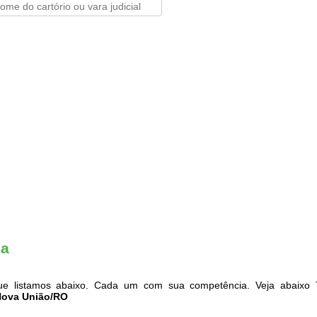
ia
e listamos abaixo. Cada um com sua competência. Veja abaixo T
 Nova União/RO