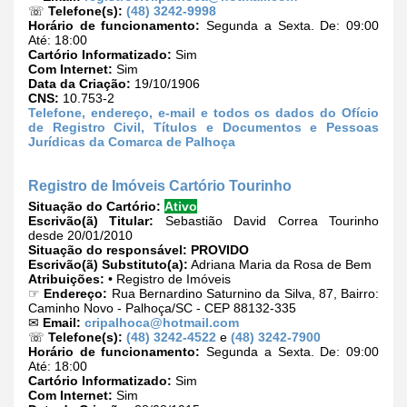
☏
Telefone(s):
(48) 3242-9998
Horário de funcionamento:
Segunda a Sexta. De: 09:00
Até: 18:00
Cartório Informatizado:
Sim
Com Internet:
Sim
Data da Criação:
19/10/1906
CNS:
10.753-2
Telefone, endereço, e-mail e todos os dados do Ofício
de Registro Civil, Títulos e Documentos e Pessoas
Jurídicas da Comarca de Palhoça
Registro de Imóveis Cartório Tourinho
Situação do Cartório:
Ativo
Escrivão(ã) Titular:
Sebastião David Correa Tourinho
desde 20/01/2010
Situação do responsável:
PROVIDO
Escrivão(ã) Substituto(a):
Adriana Maria da Rosa de Bem
Atribuições:
• Registro de Imóveis
☞
Endereço:
Rua Bernardino Saturnino da Silva, 87, Bairro:
Caminho Novo - Palhoça/SC - CEP 88132-335
✉
Email:
cripalhoca@hotmail.com
☏
Telefone(s):
(48) 3242-4522
e
(48) 3242-7900
Horário de funcionamento:
Segunda a Sexta. De: 09:00
Até: 18:00
Cartório Informatizado:
Sim
Com Internet:
Sim