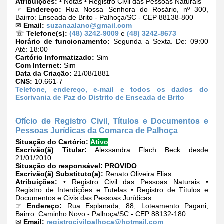
Atribuições:
• Notas • Registro Civil das Pessoas Naturais
☞
Endereço:
Rua Nossa Senhora do Rosário, nº 300,
Bairro: Enseada de Brito - Palhoça/SC - CEP 88138-800
✉
Email:
suzanaalano@gmail.com
☏
Telefone(s):
(48) 3242-9009
e
(48) 3242-8673
Horário de funcionamento:
Segunda a Sexta. De: 09:00
Até: 18:00
Cartório Informatizado:
Sim
Com Internet:
Sim
Data da Criação:
21/08/1881
CNS:
10.661-7
Telefone, endereço, e-mail e todos os dados do
Escrivania de Paz do Distrito de Enseada de Brito
Ofício de Registro Civil, Títulos e Documentos e
Pessoas Jurídicas da Comarca de Palhoça
Situação do Cartório:
Ativo
Escrivão(ã) Titular:
Alexsandra Flach Beck desde
21/01/2010
Situação do responsável:
PROVIDO
Escrivão(ã) Substituto(a):
Renato Oliveira Elias
Atribuições:
• Registro Civil das Pessoas Naturais •
Registro de Interdições e Tutelas • Registro de Títulos e
Documentos e Civis das Pessoas Jurídicas
☞
Endereço:
Rua Esplanada, 88, Loteamento Pagani,
Bairro: Caminho Novo - Palhoça/SC - CEP 88132-180
✉
Email:
registrocivilpalhoca@hotmail.com