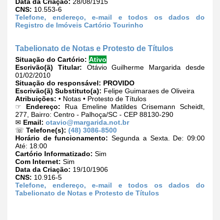
Data da Criação:
28/08/1915
CNS:
10.553-6
Telefone, endereço, e-mail e todos os dados do
Registro de Imóveis Cartório Tourinho
Tabelionato de Notas e Protesto de Títulos
Situação do Cartório:
Ativo
Escrivão(ã) Titular:
Otávio Guilherme Margarida desde
01/02/2010
Situação do responsável:
PROVIDO
Escrivão(ã) Substituto(a):
Felipe Guimaraes de Oliveira
Atribuições:
• Notas • Protesto de Títulos
☞
Endereço:
Rua Emeline Matildes Crisemann Scheidt,
277, Bairro: Centro - Palhoça/SC - CEP 88130-290
✉
Email:
otavio@margarida.not.br
☏
Telefone(s):
(48) 3086-8500
Horário de funcionamento:
Segunda a Sexta. De: 09:00
Até: 18:00
Cartório Informatizado:
Sim
Com Internet:
Sim
Data da Criação:
19/10/1906
CNS:
10.916-5
Telefone, endereço, e-mail e todos os dados do
Tabelionato de Notas e Protesto de Títulos