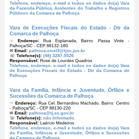
Telefone, endereço, e-mail e todos os dados do(a) Vara
da Fazenda Pública, Acidentes do Trabalho e Registros
Públicos da Comarca de Palhoça
Vara de Execuções Fiscais do Estado - Dtr da
Comarca de Palhoça
☞
Endereço:
Rua Esplanada, Bairro: Passa Vinte -
Palhoça/SC - CEP 88132-180
✉
Email:
palhoca.civel3@tjsc.jus.br
☏
Telefone(s):
(48) 3287-5526
Responsável:
Rose de Lourdes Quadros
Telefone, endereço, e-mail e todos os dados do(a) Vara
de Execuções Fiscais do Estado - Dtr da Comarca de
Palhoça
Vara da Família, Infância e Juventude, Órfãos e
Sucessões da Comarca de Palhoça
☞
Endereço:
Rua Cel. Bernardino Machado, Bairro: Centro
- Palhoça/SC - CEP 88130-220
✉
Email:
palhoca@tj.sc.gov.br
☏
Telefone(s):
não Informado.
Responsável:
Laércio Medeiros
Telefone, endereço, e-mail e todos os dados do(a) Vara
da Família, Infância e Juventude, Órfãos e Sucessões
da Comarca de Palhoça