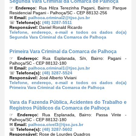
Segunda Vara Criminal da Comarca de Palhoça
☞
Endereço:
Rua Hilza Terezinha Pagani, Bairro: Parque
Residencial Pagani - Palhoça/SC - CEP 88132-256
✉
Email:
palhoca.criminal2@tjsc.jus.br
☏
Telefone(s):
(48) 3287-5511
Responsável:
Daniel Ronald Ricardo
Telefone, endereço, e-mail e todos os dados do(a)
Segunda Vara Criminal da Comarca de Palhoça
Primeira Vara Criminal da Comarca de Palhoça
☞
Endereço:
Rua Esplanada, S/n, Bairro: Pagani -
Palhoça/SC - CEP 88132-180
✉
Email:
palhoca.criminal1@tjsc.jus.br
☏
Telefone(s):
(48) 3287-5524
Responsável:
José Alberto Viviani
Telefone, endereço, e-mail e todos os dados do(a)
Primeira Vara Criminal da Comarca de Palhoça
Vara da Fazenda Pública, Acidentes do Trabalho e
Registros Públicos da Comarca de Palhoça
☞
Endereço:
Rua Esplanada, Bairro: Passa Vinte -
Palhoça/SC - CEP 88132-180
✉
Email:
palhoca.civel3@tjsc.jus.br
☏
Telefone(s):
(48) 3287-5602
Responsável:
Rose de Lourdes Quadros