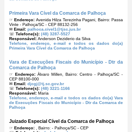
Primeira Vara Cível da Comarca de Palhoça
☞
Endereço:
Avenida Hilza Terezinha Pagani, Bairro: Passa
Vinte - Palhoça/SC - CEP 88132-256
✉
Email:
palhoca.civel1@tjsc.jus.br
☏
Telefone(s):
(48) 3287-5527
Responsável:
Anderson Deziderio da Silva
Telefone, endereço, e-mail e todos os dados do(a)
Primeira Vara Cível da Comarca de Palhoça
Vara de Execuções Fiscais do Município - Dtr da
Comarca de Palhoça
☞
Endereço:
Àlvaro Millen, Bairro: Centro - Palhoça/SC -
CEP 88100-000
✉
Email:
djcgj@tj.sc.gov.br
☏
Telefone(s):
(48) 3221-1166
Responsável:
Maria
Telefone, endereço, e-mail e todos os dados do(a) Vara
de Execuções Fiscais do Município - Dtr da Comarca de
Palhoça
Juizado Especial Cível da Comarca de Palhoça
☞
Endereço:
, Bairro: - Palhoça/SC - CEP