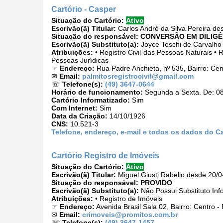
Cartório - Casper
Situação do Cartório:
Ativo
Escrivão(ã) Titular:
Carlos André da Silva Pereira de
Situação do responsável:
CONVERSÃO EM DILIGÊ
Escrivão(ã) Substituto(a):
Joyce Toschi de Carvalho
Atribuições:
• Registro Civil das Pessoas Naturais • 
Pessoas Jurídicas
☞
Endereço:
Rua Padre Anchieta, nº 535, Bairro: Ce
✉
Email:
palmitosregistrocivil@gmail.com
☏
Telefone(s):
(49) 3647-0644
Horário de funcionamento:
Segunda a Sexta. De: 08
Cartório Informatizado:
Sim
Com Internet:
Sim
Data da Criação:
14/10/1926
CNS:
10.521-3
Telefone, endereço, e-mail e todos os dados do Ca
Cartório Registro de Imóveis
Situação do Cartório:
Ativo
Escrivão(ã) Titular:
Miguel Giusti Rabello desde 20/
Situação do responsável:
PROVIDO
Escrivão(ã) Substituto(a):
Não Possui Substituto Inf
Atribuições:
• Registro de Imóveis
☞
Endereço:
Avenida Brasil Sala 02, Bairro: Centro 
✉
Email:
crimoveis@promitos.com.br
☏
Telefone(s):
(49) 3647-1457