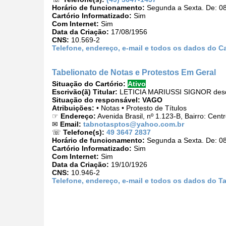
Horário de funcionamento:
Segunda a Sexta. De: 08
Cartório Informatizado:
Sim
Com Internet:
Sim
Data da Criação:
17/08/1956
CNS:
10.569-2
Telefone, endereço, e-mail e todos os dados do Ca
Tabelionato de Notas e Protestos Em Geral
Situação do Cartório:
Ativo
Escrivão(ã) Titular:
LETICIA MARIUSSI SIGNOR desd
Situação do responsável:
VAGO
Atribuições:
• Notas • Protesto de Títulos
☞
Endereço:
Avenida Brasil, nº 1.123-B, Bairro: Cen
✉
Email:
tabnotasptos@yahoo.com.br
☏
Telefone(s):
49 3647 2837
Horário de funcionamento:
Segunda a Sexta. De: 08
Cartório Informatizado:
Sim
Com Internet:
Sim
Data da Criação:
19/10/1926
CNS:
10.946-2
Telefone, endereço, e-mail e todos os dados do T