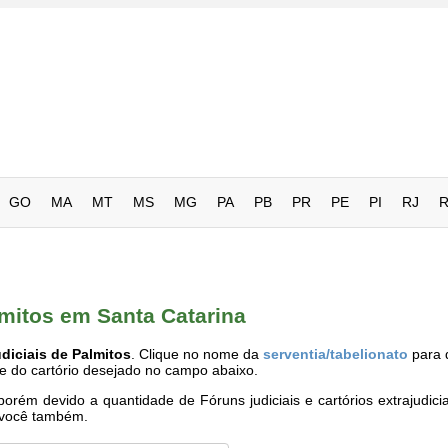
GO
MA
MT
MS
MG
PA
PB
PR
PE
PI
RJ
lmitos em Santa Catarina
diciais de Palmitos
. Clique no nome da
serventia/tabelionato
para 
me do cartório desejado no campo abaixo.
rém devido a quantidade de Fóruns judiciais e cartórios extrajudici
e você também.