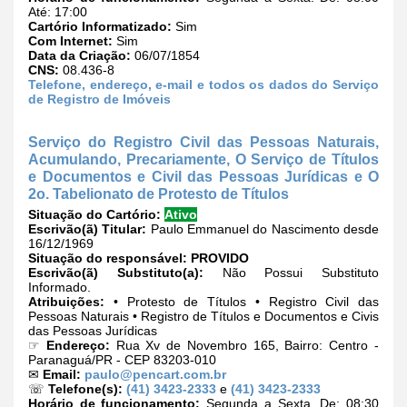
Até: 17:00
Cartório Informatizado:
Sim
Com Internet:
Sim
Data da Criação:
06/07/1854
CNS:
08.436-8
Telefone, endereço, e-mail e todos os dados do Serviço
de Registro de Imóveis
Serviço do Registro Civil das Pessoas Naturais,
Acumulando, Precariamente, O Serviço de Títulos
e Documentos e Civil das Pessoas Jurídicas e O
2o. Tabelionato de Protesto de Títulos
Situação do Cartório:
Ativo
Escrivão(ã) Titular:
Paulo Emmanuel do Nascimento desde
16/12/1969
Situação do responsável:
PROVIDO
Escrivão(ã) Substituto(a):
Não Possui Substituto
Informado.
Atribuições:
• Protesto de Títulos • Registro Civil das
Pessoas Naturais • Registro de Títulos e Documentos e Civis
das Pessoas Jurídicas
☞
Endereço:
Rua Xv de Novembro 165, Bairro: Centro -
Paranaguá/PR - CEP 83203-010
✉
Email:
paulo@pencart.com.br
☏
Telefone(s):
(41) 3423-2333
e
(41) 3423-2333
Horário de funcionamento:
Segunda a Sexta. De: 08:30