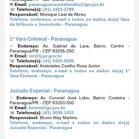
✉
Email:
paranaguavaradafamilia@tjpr.jus.br
☏
Telefone(s):
(41) 3423-2799
Responsável:
Monique Leal de Abreu
Telefone, endereço, e-mail e todos os dados do(a) Vara
da Infância e Juventude - Paranagua
1ª Vara Criminal - Paranagua
☞
Endereço:
Av. Gabriel de Lara, Bairro: Centro -
Paranaguá/PR - CEP 83206-250
✉
Email:
tot@tj.pr.gov.br
☏
Telefone(s):
(41) 3420-5000
Responsável:
Aristoteles Coelho Rosa Junior
Telefone, endereço, e-mail e todos os dados do(a) 1ª
Vara Criminal - Paranagua
Juizado Especial - Paranagua
☞
Endereço:
Av. Coronel José Lobo, Bairro: Costeira -
Paranaguá/PR - CEP 83203-550
✉
Email:
brmm@tjpr.jus.br
☏
Telefone(s):
(41) 3038-1433
Responsável:
Bruno May Martins
Telefone, endereço, e-mail e todos os dados do(a)
Juizado Especial - Paranagua