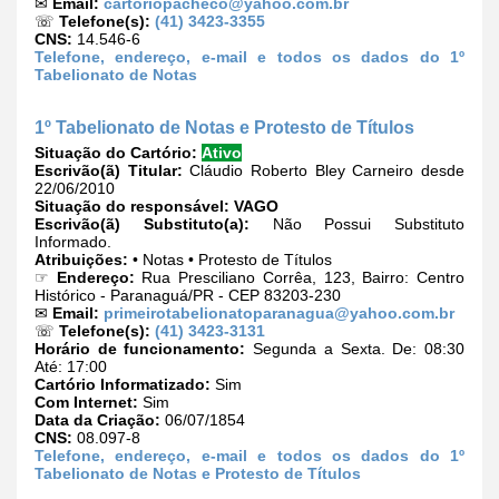
✉
Email:
cartoriopacheco@yahoo.com.br
☏
Telefone(s):
(41) 3423-3355
CNS:
14.546-6
Telefone, endereço, e-mail e todos os dados do 1º
Tabelionato de Notas
1º Tabelionato de Notas e Protesto de Títulos
Situação do Cartório:
Ativo
Escrivão(ã) Titular:
Cláudio Roberto Bley Carneiro desde
22/06/2010
Situação do responsável:
VAGO
Escrivão(ã) Substituto(a):
Não Possui Substituto
Informado.
Atribuições:
• Notas • Protesto de Títulos
☞
Endereço:
Rua Presciliano Corrêa, 123, Bairro: Centro
Histórico - Paranaguá/PR - CEP 83203-230
✉
Email:
primeirotabelionatoparanagua@yahoo.com.br
☏
Telefone(s):
(41) 3423-3131
Horário de funcionamento:
Segunda a Sexta. De: 08:30
Até: 17:00
Cartório Informatizado:
Sim
Com Internet:
Sim
Data da Criação:
06/07/1854
CNS:
08.097-8
Telefone, endereço, e-mail e todos os dados do 1º
Tabelionato de Notas e Protesto de Títulos