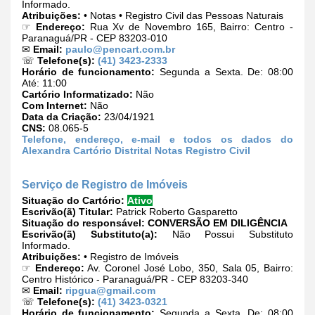
Informado.
Atribuições:
• Notas • Registro Civil das Pessoas Naturais
☞
Endereço:
Rua Xv de Novembro 165, Bairro: Centro -
Paranaguá/PR - CEP 83203-010
✉
Email:
paulo@pencart.com.br
☏
Telefone(s):
(41) 3423-2333
Horário de funcionamento:
Segunda a Sexta. De: 08:00
Até: 11:00
Cartório Informatizado:
Não
Com Internet:
Não
Data da Criação:
23/04/1921
CNS:
08.065-5
Telefone, endereço, e-mail e todos os dados do
Alexandra Cartório Distrital Notas Registro Civil
Serviço de Registro de Imóveis
Situação do Cartório:
Ativo
Escrivão(ã) Titular:
Patrick Roberto Gasparetto
Situação do responsável:
CONVERSÃO EM DILIGÊNCIA
Escrivão(ã) Substituto(a):
Não Possui Substituto
Informado.
Atribuições:
• Registro de Imóveis
☞
Endereço:
Av. Coronel José Lobo, 350, Sala 05, Bairro:
Centro Histórico - Paranaguá/PR - CEP 83203-340
✉
Email:
ripgua@gmail.com
☏
Telefone(s):
(41) 3423-0321
Horário de funcionamento:
Segunda a Sexta. De: 08:00