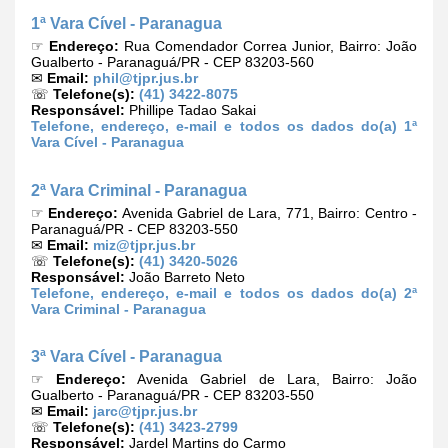
1ª Vara Cível - Paranagua
☞
Endereço:
Rua Comendador Correa Junior, Bairro: João
Gualberto - Paranaguá/PR - CEP 83203-560
✉
Email:
phil@tjpr.jus.br
☏
Telefone(s):
(41) 3422-8075
Responsável:
Phillipe Tadao Sakai
Telefone, endereço, e-mail e todos os dados do(a) 1ª
Vara Cível - Paranagua
2ª Vara Criminal - Paranagua
☞
Endereço:
Avenida Gabriel de Lara, 771, Bairro: Centro -
Paranaguá/PR - CEP 83203-550
✉
Email:
miz@tjpr.jus.br
☏
Telefone(s):
(41) 3420-5026
Responsável:
João Barreto Neto
Telefone, endereço, e-mail e todos os dados do(a) 2ª
Vara Criminal - Paranagua
3ª Vara Cível - Paranagua
☞
Endereço:
Avenida Gabriel de Lara, Bairro: João
Gualberto - Paranaguá/PR - CEP 83203-550
✉
Email:
jarc@tjpr.jus.br
☏
Telefone(s):
(41) 3423-2799
Responsável:
Jardel Martins do Carmo