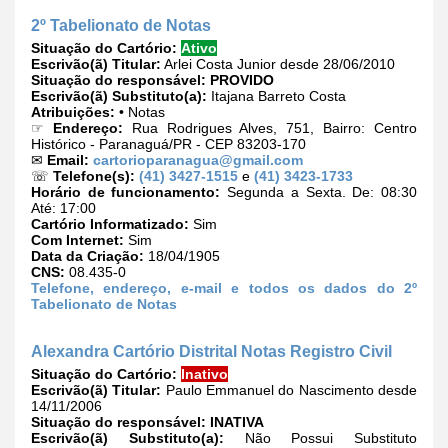
2º Tabelionato de Notas
Situação do Cartório:
Ativo
Escrivão(ã) Titular:
Arlei Costa Junior desde 28/06/2010
Situação do responsável:
PROVIDO
Escrivão(ã) Substituto(a):
Itajana Barreto Costa
Atribuições:
• Notas
☞
Endereço:
Rua Rodrigues Alves, 751, Bairro: Centro
Histórico - Paranaguá/PR - CEP 83203-170
✉
Email:
cartorioparanagua@gmail.com
☏
Telefone(s):
(41) 3427-1515
e
(41) 3423-1733
Horário de funcionamento:
Segunda a Sexta. De: 08:30
Até: 17:00
Cartório Informatizado:
Sim
Com Internet:
Sim
Data da Criação:
18/04/1905
CNS:
08.435-0
Telefone, endereço, e-mail e todos os dados do 2º
Tabelionato de Notas
Alexandra Cartório Distrital Notas Registro Civil
Situação do Cartório:
Inativo
Escrivão(ã) Titular:
Paulo Emmanuel do Nascimento desde
14/11/2006
Situação do responsável:
INATIVA
Escrivão(ã) Substituto(a):
Não Possui Substituto