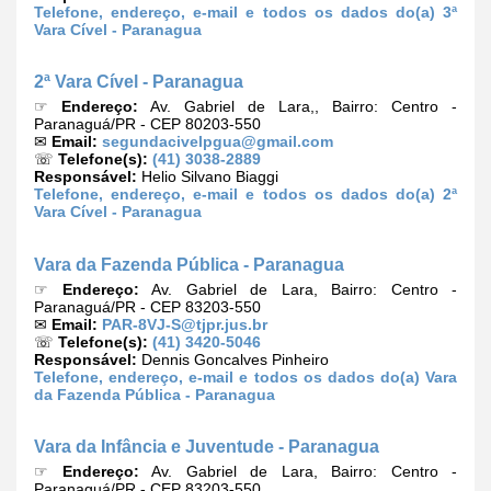
Telefone, endereço, e-mail e todos os dados do(a) 3ª
Vara Cível - Paranagua
2ª Vara Cível - Paranagua
☞
Endereço:
Av. Gabriel de Lara,, Bairro: Centro -
Paranaguá/PR - CEP 80203-550
✉
Email:
segundacivelpgua@gmail.com
☏
Telefone(s):
(41) 3038-2889
Responsável:
Helio Silvano Biaggi
Telefone, endereço, e-mail e todos os dados do(a) 2ª
Vara Cível - Paranagua
Vara da Fazenda Pública - Paranagua
☞
Endereço:
Av. Gabriel de Lara, Bairro: Centro -
Paranaguá/PR - CEP 83203-550
✉
Email:
PAR-8VJ-S@tjpr.jus.br
☏
Telefone(s):
(41) 3420-5046
Responsável:
Dennis Goncalves Pinheiro
Telefone, endereço, e-mail e todos os dados do(a) Vara
da Fazenda Pública - Paranagua
Vara da Infância e Juventude - Paranagua
☞
Endereço:
Av. Gabriel de Lara, Bairro: Centro -
Paranaguá/PR - CEP 83203-550