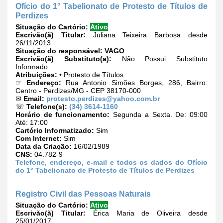
Ofício do 1° Tabelionato de Protesto de Títulos de
Perdizes
Situação do Cartório:
Ativo
Escrivão(ã) Titular:
Juliana Teixeira Barbosa desde
26/11/2013
Situação do responsável:
VAGO
Escrivão(ã) Substituto(a):
Não Possui Substituto
Informado.
Atribuições:
• Protesto de Títulos
☞
Endereço:
Rua Antonio Simões Borges, 286, Bairro:
Centro - Perdizes/MG - CEP 38170-000
✉
Email:
protesto.perdizes@yahoo.com.br
☏
Telefone(s):
(34) 3614-1160
Horário de funcionamento:
Segunda a Sexta. De: 09:00
Até: 17:00
Cartório Informatizado:
Sim
Com Internet:
Sim
Data da Criação:
16/02/1989
CNS:
04.782-9
Telefone, endereço, e-mail e todos os dados do Ofício
do 1° Tabelionato de Protesto de Títulos de Perdizes
Registro Civil das Pessoas Naturais
Situação do Cartório:
Ativo
Escrivão(ã) Titular:
Érica Maria de Oliveira desde
25/01/2017