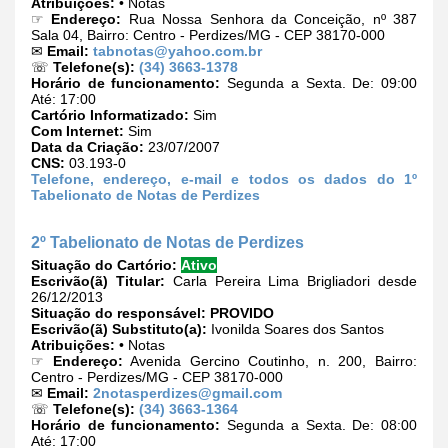
Atribuições:
• Notas
☞
Endereço:
Rua Nossa Senhora da Conceição, nº 387
Sala 04, Bairro: Centro - Perdizes/MG - CEP 38170-000
✉
Email:
tabnotas@yahoo.com.br
☏
Telefone(s):
(34) 3663-1378
Horário de funcionamento:
Segunda a Sexta. De: 09:00
Até: 17:00
Cartório Informatizado:
Sim
Com Internet:
Sim
Data da Criação:
23/07/2007
CNS:
03.193-0
Telefone, endereço, e-mail e todos os dados do 1º
Tabelionato de Notas de Perdizes
2º Tabelionato de Notas de Perdizes
Situação do Cartório:
Ativo
Escrivão(ã) Titular:
Carla Pereira Lima Brigliadori desde
26/12/2013
Situação do responsável:
PROVIDO
Escrivão(ã) Substituto(a):
Ivonilda Soares dos Santos
Atribuições:
• Notas
☞
Endereço:
Avenida Gercino Coutinho, n. 200, Bairro:
Centro - Perdizes/MG - CEP 38170-000
✉
Email:
2notasperdizes@gmail.com
☏
Telefone(s):
(34) 3663-1364
Horário de funcionamento:
Segunda a Sexta. De: 08:00
Até: 17:00