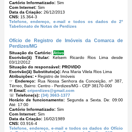
Cartório Informatizado:
Sim
Com Internet:
Sim
Data da Criação:
26/12/2013
CNS:
15.364-3
Telefone, endereço, e-mail e todos os dados do 2º
Tabelionato de Notas de Perdizes
Ofício de Registro de Imóveis da Comarca de
Perdizes/MG
Situação do Cartório:
Ativo
Escrivão(ã) Titular:
Kelsem Ricardo Rios Lima desde
03/12/2012
Situação do responsável:
PROVIDO
Escrivão(ã) Substituto(a):
Ana Maria Vilela Rios Lima
Atribuições:
• Registro de Imóveis
☞
Endereço:
Rua Nossa Senhora da Conceição, nº 387,
Térreo, Bairro: Centro - Perdizes/MG - CEP 38170-000
✉
Email:
criperdizes@gmail.com
☏
Telefone(s):
(34) 3663-1377
Horário de funcionamento:
Segunda a Sexta. De: 09:00
Até: 17:00
Cartório Informatizado:
Sim
Com Internet:
Sim
Data da Criação:
16/02/1989
CNS:
03.916-4
Telefone, endereço, e-mail e todos os dados do Ofício