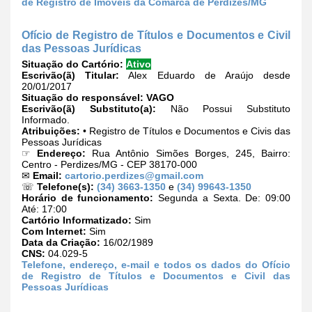
de Registro de Imóveis da Comarca de Perdizes/MG
Ofício de Registro de Títulos e Documentos e Civil
das Pessoas Jurídicas
Situação do Cartório:
Ativo
Escrivão(ã) Titular:
Alex Eduardo de Araújo desde
20/01/2017
Situação do responsável:
VAGO
Escrivão(ã) Substituto(a):
Não Possui Substituto
Informado.
Atribuições:
• Registro de Títulos e Documentos e Civis das
Pessoas Jurídicas
☞
Endereço:
Rua Antônio Simões Borges, 245, Bairro:
Centro - Perdizes/MG - CEP 38170-000
✉
Email:
cartorio.perdizes@gmail.com
☏
Telefone(s):
(34) 3663-1350
e
(34) 99643-1350
Horário de funcionamento:
Segunda a Sexta. De: 09:00
Até: 17:00
Cartório Informatizado:
Sim
Com Internet:
Sim
Data da Criação:
16/02/1989
CNS:
04.029-5
Telefone, endereço, e-mail e todos os dados do Ofício
de Registro de Títulos e Documentos e Civil das
Pessoas Jurídicas