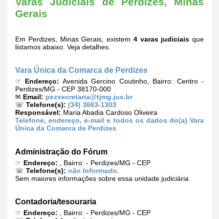
Varas Judiciais de Perdizes, Minas
Gerais
Em Perdizes, Minas Gerais, existem
4 varas judiciais
que
listamos abaixo. Veja detalhes.
Vara Única da Comarca de Perdizes
☞
Endereço:
Avenida Gercino Coutinho, Bairro: Centro -
Perdizes/MG - CEP 38170-000
✉
Email:
pezsecretaria@tjmg.jus.br
☏
Telefone(s):
(34) 3663-1303
Responsável:
Maria Abadia Cardoso Oliveira
Telefone, endereço, e-mail e todos os dados do(a) Vara
Única da Comarca de Perdizes
Administração do Fórum
☞
Endereço:
, Bairro: - Perdizes/MG - CEP
☏
Telefone(s):
não Informado.
Sem maiores informações sobre essa unidade judiciária
Contadoria/tesouraria
☞
Endereço:
, Bairro: - Perdizes/MG - CEP