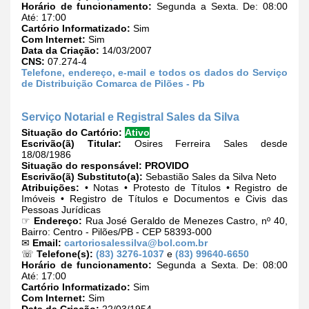
Horário de funcionamento:
Segunda a Sexta. De: 08:00
Até: 17:00
Cartório Informatizado:
Sim
Com Internet:
Sim
Data da Criação:
14/03/2007
CNS:
07.274-4
Telefone, endereço, e-mail e todos os dados do Serviço
de Distribuição Comarca de Pilões - Pb
Serviço Notarial e Registral Sales da Silva
Situação do Cartório:
Ativo
Escrivão(ã) Titular:
Osires Ferreira Sales desde
18/08/1986
Situação do responsável:
PROVIDO
Escrivão(ã) Substituto(a):
Sebastião Sales da Silva Neto
Atribuições:
• Notas • Protesto de Títulos • Registro de
Imóveis • Registro de Títulos e Documentos e Civis das
Pessoas Jurídicas
☞
Endereço:
Rua José Geraldo de Menezes Castro, nº 40,
Bairro: Centro - Pilões/PB - CEP 58393-000
✉
Email:
cartoriosalessilva@bol.com.br
☏
Telefone(s):
(83) 3276-1037
e
(83) 99640-6650
Horário de funcionamento:
Segunda a Sexta. De: 08:00
Até: 17:00
Cartório Informatizado:
Sim
Com Internet:
Sim
Data da Criação:
22/03/1954