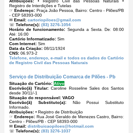
Atribuições:
• Registro Civil das Pessoas Naturais •
Registro de Interdições e Tutelas
☞
Endereço:
Praça João Pessoa, Bairro: Centro - Pilões/PB
- CEP 58393-000
✉
Email:
cartoriopiloes@gmail.com
☏
Telefone(s):
(83) 3276-1054
Horário de funcionamento:
Segunda a Sexta. De: 08:00
Até: 16:00
Cartório Informatizado:
Sim
Com Internet:
Sim
Data da Criação:
08/11/1924
CNS:
06.973-2
Telefone, endereço, e-mail e todos os dados do Cartório
de Registro Civil das Pessoas Naturais
Serviço de Distribuição Comarca de Pilões - Pb
Situação do Cartório:
Ativo
Escrivão(ã) Titular:
Caroline Rosseline Sales dos Santos
desde 30/11/-1
Situação do responsável:
VAGO
Escrivão(ã) Substituto(a):
Não Possui Substituto
Informado.
Atribuições:
• Registro de Distribuição
☞
Endereço:
Rua José Geraldo de Menezes Castro, Bairro:
Centro - Pilões/PB - CEP 58393-000
✉
Email:
distribuicaopiloes@hotmail.com
☏
Telefone(s):
(83) 3276-1037