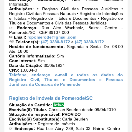
Informado.
Atribuições:
• Registro Civil das Pessoas Jurídicas •
Registro Civil das Pessoas Naturais • Registro de Interdições
e Tutelas • Registro de Títulos e Documentos • Registro de
Títulos e Documentos e Civis das Pessoas Jurídicas
☞
Endereço:
Rua Alex Wachholz, Bairro: Centro -
Pomerode/SC - CEP 89107-000
✉
Email:
rcpomerode@gmail.com
☏
Telefone(s):
(47) 3380-8172
e
(47) 3380-8172
Horário de funcionamento:
Segunda a Sexta. De: 08:00
Até: 18:00
Cartório Informatizado:
Sim
Com Internet:
Sim
Data da Criação:
30/05/1934
CNS:
10.834-0
Telefone, endereço, e-mail e todos os dados do
Registro Civil, Títulos e Documentos e Pessoas
Jurídicas da Comarca de Pomerode
Registro de Imóveis de Pomerode/SC
Situação do Cartório:
Ativo
Escrivão(ã) Titular:
Christian Beurlen desde 09/04/2010
Situação do responsável:
PROVIDO
Escrivão(ã) Substituto(a):
Carla Beurlen
Atribuições:
• Registro de Imóveis
☞
Endereço:
Rua Luiz Abry, 239, Sala 03, Bairro: Centro -