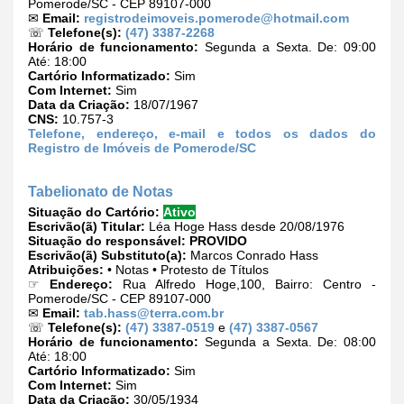
Pomerode/SC - CEP 89107-000
✉
Email:
registrodeimoveis.pomerode@hotmail.com
☏
Telefone(s):
(47) 3387-2268
Horário de funcionamento:
Segunda a Sexta. De: 09:00
Até: 18:00
Cartório Informatizado:
Sim
Com Internet:
Sim
Data da Criação:
18/07/1967
CNS:
10.757-3
Telefone, endereço, e-mail e todos os dados do
Registro de Imóveis de Pomerode/SC
Tabelionato de Notas
Situação do Cartório:
Ativo
Escrivão(ã) Titular:
Léa Hoge Hass desde 20/08/1976
Situação do responsável:
PROVIDO
Escrivão(ã) Substituto(a):
Marcos Conrado Hass
Atribuições:
• Notas • Protesto de Títulos
☞
Endereço:
Rua Alfredo Hoge,100, Bairro: Centro -
Pomerode/SC - CEP 89107-000
✉
Email:
tab.hass@terra.com.br
☏
Telefone(s):
(47) 3387-0519
e
(47) 3387-0567
Horário de funcionamento:
Segunda a Sexta. De: 08:00
Até: 18:00
Cartório Informatizado:
Sim
Com Internet:
Sim
Data da Criação:
30/05/1934