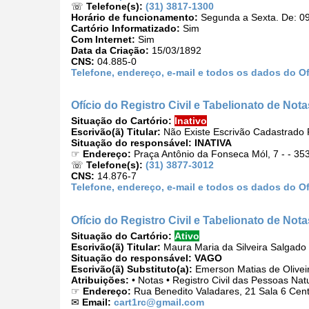
☏
Telefone(s):
(31) 3817-1300
Horário de funcionamento:
Segunda a Sexta. De: 09
Cartório Informatizado:
Sim
Com Internet:
Sim
Data da Criação:
15/03/1892
CNS:
04.885-0
Telefone, endereço, e-mail e todos os dados do Of
Ofício do Registro Civil e Tabelionato de No
Situação do Cartório:
Inativo
Escrivão(ã) Titular:
Não Existe Escrivão Cadastrado P
Situação do responsável:
INATIVA
☞
Endereço:
Praça Antônio da Fonseca Mól, 7 - - 35
☏
Telefone(s):
(31) 3877-3012
CNS:
14.876-7
Telefone, endereço, e-mail e todos os dados do Of
Ofício do Registro Civil e Tabelionato de Not
Situação do Cartório:
Ativo
Escrivão(ã) Titular:
Maura Maria da Silveira Salgado
Situação do responsável:
VAGO
Escrivão(ã) Substituto(a):
Emerson Matias de Olivei
Atribuições:
• Notas • Registro Civil das Pessoas Nat
☞
Endereço:
Rua Benedito Valadares, 21 Sala 6 Cent
✉
Email:
cart1rc@gmail.com