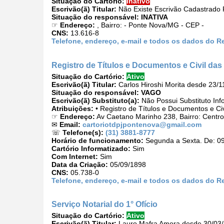
Situação do Cartório:
Inativo
Escrivão(ã) Titular:
Não Existe Escrivão Cadastrado P
Situação do responsável:
INATIVA
☞
Endereço:
, Bairro: - Ponte Nova/MG - CEP -
CNS:
13.616-8
Telefone, endereço, e-mail e todos os dados do Re
Registro de Títulos e Documentos e Civil das
Situação do Cartório:
Ativo
Escrivão(ã) Titular:
Carlos Hiroshi Morita desde 23/1
Situação do responsável:
VAGO
Escrivão(ã) Substituto(a):
Não Possui Substituto Inf
Atribuições:
• Registro de Títulos e Documentos e Ci
☞
Endereço:
Av Caetano Marinho 238, Bairro: Centr
✉
Email:
cartoriotdpjpontenova@gmail.com
☏
Telefone(s):
(31) 3881-8777
Horário de funcionamento:
Segunda a Sexta. De: 09
Cartório Informatizado:
Sim
Com Internet:
Sim
Data da Criação:
05/09/1898
CNS:
05.738-0
Telefone, endereço, e-mail e todos os dados do Re
Serviço Notarial do 1° Ofício
Situação do Cartório:
Ativo
Escrivão(ã) Titular:
Lauro Mafra Amora desde 30/03