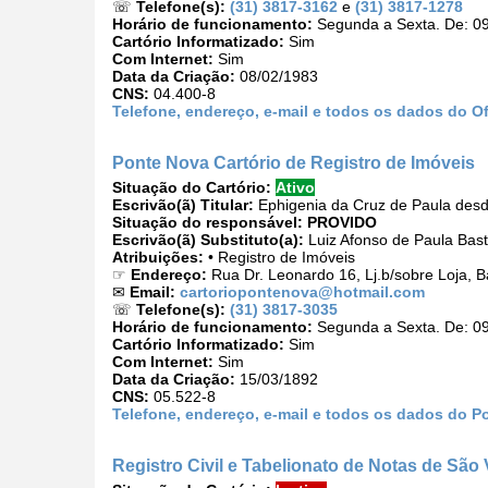
☏
Telefone(s):
(31) 3817-3162
e
(31) 3817-1278
Horário de funcionamento:
Segunda a Sexta. De: 09
Cartório Informatizado:
Sim
Com Internet:
Sim
Data da Criação:
08/02/1983
CNS:
04.400-8
Telefone, endereço, e-mail e todos os dados do Of
Ponte Nova Cartório de Registro de Imóveis
Situação do Cartório:
Ativo
Escrivão(ã) Titular:
Ephigenia da Cruz de Paula des
Situação do responsável:
PROVIDO
Escrivão(ã) Substituto(a):
Luiz Afonso de Paula Bas
Atribuições:
• Registro de Imóveis
☞
Endereço:
Rua Dr. Leonardo 16, Lj.b/sobre Loja, 
✉
Email:
cartoriopontenova@hotmail.com
☏
Telefone(s):
(31) 3817-3035
Horário de funcionamento:
Segunda a Sexta. De: 09
Cartório Informatizado:
Sim
Com Internet:
Sim
Data da Criação:
15/03/1892
CNS:
05.522-8
Telefone, endereço, e-mail e todos os dados do P
Registro Civil e Tabelionato de Notas de São