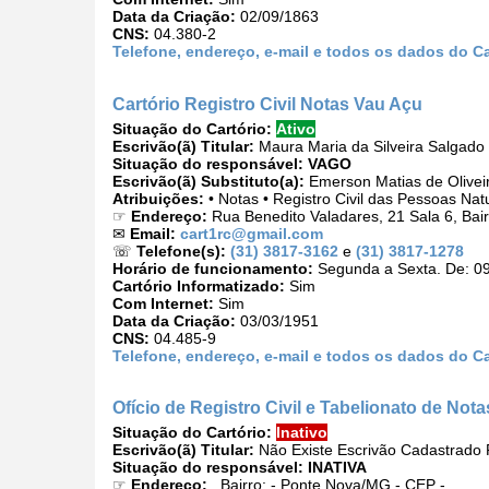
Data da Criação:
02/09/1863
CNS:
04.380-2
Telefone, endereço, e-mail e todos os dados do C
Cartório Registro Civil Notas Vau Açu
Situação do Cartório:
Ativo
Escrivão(ã) Titular:
Maura Maria da Silveira Salgado
Situação do responsável:
VAGO
Escrivão(ã) Substituto(a):
Emerson Matias de Olivei
Atribuições:
• Notas • Registro Civil das Pessoas Nat
☞
Endereço:
Rua Benedito Valadares, 21 Sala 6, Ba
✉
Email:
cart1rc@gmail.com
☏
Telefone(s):
(31) 3817-3162
e
(31) 3817-1278
Horário de funcionamento:
Segunda a Sexta. De: 09
Cartório Informatizado:
Sim
Com Internet:
Sim
Data da Criação:
03/03/1951
CNS:
04.485-9
Telefone, endereço, e-mail e todos os dados do Ca
Ofício de Registro Civil e Tabelionato de Notas
Situação do Cartório:
Inativo
Escrivão(ã) Titular:
Não Existe Escrivão Cadastrado P
Situação do responsável:
INATIVA
☞
Endereço:
, Bairro: - Ponte Nova/MG - CEP -