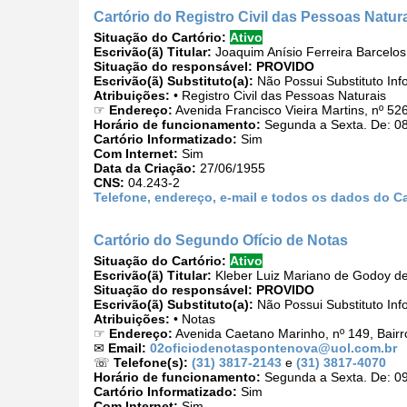
Cartório do Registro Civil das Pessoas Natur
Situação do Cartório:
Ativo
Escrivão(ã) Titular:
Joaquim Anísio Ferreira Barcelo
Situação do responsável:
PROVIDO
Escrivão(ã) Substituto(a):
Não Possui Substituto Inf
Atribuições:
• Registro Civil das Pessoas Naturais
☞
Endereço:
Avenida Francisco Vieira Martins, nº 52
Horário de funcionamento:
Segunda a Sexta. De: 08
Cartório Informatizado:
Sim
Com Internet:
Sim
Data da Criação:
27/06/1955
CNS:
04.243-2
Telefone, endereço, e-mail e todos os dados do Ca
Cartório do Segundo Ofício de Notas
Situação do Cartório:
Ativo
Escrivão(ã) Titular:
Kleber Luiz Mariano de Godoy d
Situação do responsável:
PROVIDO
Escrivão(ã) Substituto(a):
Não Possui Substituto Inf
Atribuições:
• Notas
☞
Endereço:
Avenida Caetano Marinho, nº 149, Bair
✉
Email:
02oficiodenotaspontenova@uol.com.br
☏
Telefone(s):
(31) 3817-2143
e
(31) 3817-4070
Horário de funcionamento:
Segunda a Sexta. De: 09
Cartório Informatizado:
Sim
Com Internet:
Sim