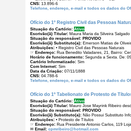
CNS:
13.896-6
Telefone, endereço, e-mail e todos os dados do Ofí
Ofício do 1º Registro Civil das Pessoas Natur
Situação do Cartório:
Ativo
Escrivão(ã) Titular:
Maura Maria da Silveira Salgado
Situação do responsável:
PROVIDO
Escrivão(ã) Substituto(a):
Emerson Matias de Olivei
Atribuições:
• Registro Civil das Pessoas Naturais
☞
Endereço:
Rua Benedito Valadares, 21, Bairro: C
Horário de funcionamento:
Segunda a Sexta. De: 09
Cartório Informatizado:
Sim
Com Internet:
Sim
Data da Criação:
07/11/1888
CNS:
04.788-6
Telefone, endereço, e-mail e todos os dados do Of
Ofício do 1º Tabelionato de Protesto de Títul
Situação do Cartório:
Ativo
Escrivão(ã) Titular:
Mauro Jose Mayrink Ribeiro des
Situação do responsável:
PROVIDO
Escrivão(ã) Substituto(a):
Não Possui Substituto Inf
Atribuições:
• Protesto de Títulos
☞
Endereço:
Rua Presidente Antonio Carlos, 119 Loj
✉
Email:
cpmribeiro@hotmail.com