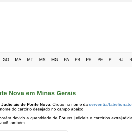
GO
MA
MT
MS
MG
PA
PB
PR
PE
PI
RJ
onte Nova em Minas Gerais
 Judiciais de Ponte Nova
. Clique no nome da
serventia/tabelionato
o nome do cartório desejado no campo abaixo.
rém devido a quantidade de Fóruns judiciais e cartórios extrajudici
e você também.