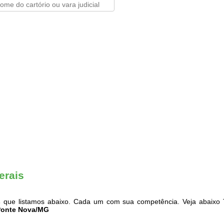
erais
s
que listamos abaixo. Cada um com sua competência. Veja abaixo T
 Ponte Nova/MG