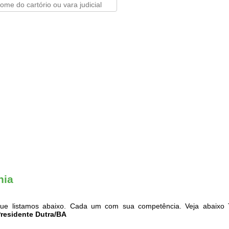
hia
e listamos abaixo. Cada um com sua competência. Veja abaixo T
Presidente Dutra/BA