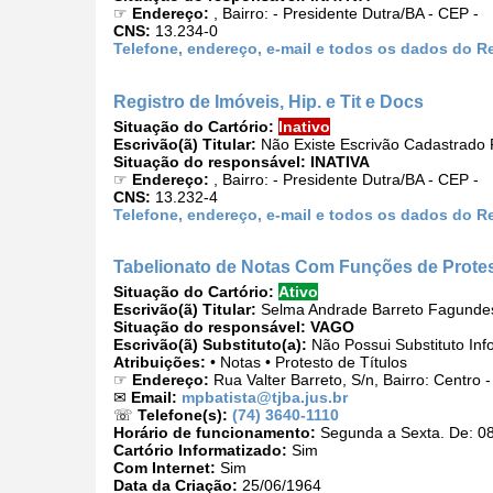
☞
Endereço:
, Bairro: - Presidente Dutra/BA - CEP -
CNS:
13.234-0
Telefone, endereço, e-mail e todos os dados do Re
Registro de Imóveis, Hip. e Tit e Docs
Situação do Cartório:
Inativo
Escrivão(ã) Titular:
Não Existe Escrivão Cadastrado P
Situação do responsável:
INATIVA
☞
Endereço:
, Bairro: - Presidente Dutra/BA - CEP -
CNS:
13.232-4
Telefone, endereço, e-mail e todos os dados do Reg
Tabelionato de Notas Com Funções de Protes
Situação do Cartório:
Ativo
Escrivão(ã) Titular:
Selma Andrade Barreto Fagunde
Situação do responsável:
VAGO
Escrivão(ã) Substituto(a):
Não Possui Substituto Inf
Atribuições:
• Notas • Protesto de Títulos
☞
Endereço:
Rua Valter Barreto, S/n, Bairro: Centro
✉
Email:
mpbatista@tjba.jus.br
☏
Telefone(s):
(74) 3640-1110
Horário de funcionamento:
Segunda a Sexta. De: 08
Cartório Informatizado:
Sim
Com Internet:
Sim
Data da Criação:
25/06/1964