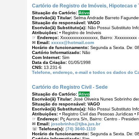
Cartório de Registro de Imóveis, Hipotecas e
Situação do Cartório:
Ativo
Escrivão(ã) Titular:
Selma Andrade Barreto Fagunde
Situação do responsável:
VAGO
Escrivão(ã) Substituto(a):
Não Possui Substituto Inf
Atribuições:
• Registro de Imóveis
☞
Endereço:
Xxxxxxxxxxxxxxxxx, Bairro: Xxxxxxxxxx 
✉
Email:
xxxxx@hotmail.com
Horário de funcionamento:
Segunda a Sexta. De: 08
Cartório Informatizado:
Não
Com Internet:
Sim
Data da Criação:
01/05/1998
CNS:
13.231-6
Telefone, endereço, e-mail e todos os dados do C
Cartório do Registro Civil - Sede
Situação do Cartório:
Ativo
Escrivão(ã) Titular:
José Oliveira Nunes Sobrinho de
Situação do responsável:
VAGO
Escrivão(ã) Substituto(a):
Não Possui Substituto Inf
Atribuições:
• Registro Civil das Pessoas Jurídicas • 
☞
Endereço:
Pç Aurora S/n, Bairro: Centro - Preside
✉
Email:
josobrinho@tjba.jus.br
☏
Telefone(s):
(74) 3640-1110
Horário de funcionamento:
Segunda a Sexta. De: 08
Cartório Informatizado:
Sim