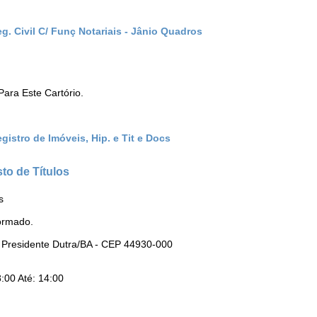
g. Civil C/ Funç Notariais - Jânio Quadros
ara Este Cartório.
istro de Imóveis, Hip. e Tit e Docs
to de Títulos
s
ormado.
 - Presidente Dutra/BA - CEP 44930-000
:00 Até: 14:00