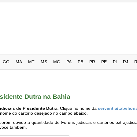
GO
MA
MT
MS
MG
PA
PB
PR
PE
PI
RJ
esidente Dutra na Bahia
diciais de Presidente Dutra
. Clique no nome da
serventia/tabelion
o nome do cartório desejado no campo abaixo.
rém devido a quantidade de Fóruns judiciais e cartórios extrajudici
e você também.