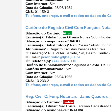
Com Internet:
Sim
Data da Criação:
25/06/1954
CNS:
01.159-3
Telefone, endereço, e-mail e todos os dados do Car
Cartório do Registro Civil Com Funções Not
Situação do Cartório:
Ativo
Escrivão(ã) Titular:
José Oliveira Nunes Sobrinho de
Situação do responsável:
VAGO
Escrivão(ã) Substituto(a):
Não Possui Substituto Inf
Atribuições:
• Registro Civil das Pessoas Naturais
☞
Endereço:
Rua Valter Barreto, S/n, Bairro: Centro
✉
Email:
josobrinho@tjba.jus.br
☏
Telefone(s):
(74) 3640-1110
Horário de funcionamento:
Segunda a Sexta. De: 08
Cartório Informatizado:
Sim
Com Internet:
Sim
Data da Criação:
26/04/1965
CNS:
13.233-2
Telefone, endereço, e-mail e todos os dados do C
Reg. Civil C/ Funç Notariais - Jânio Quadros
Situação do Cartório:
Inativo
Escrivão(ã) Titular:
Não Existe Escrivão Cadastrado P
Situação do responsável:
INATIVA