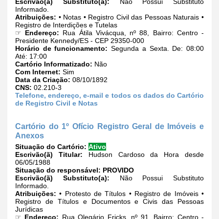
Escrivão(ã) Substituto(a):
Não Possui Substituto
Informado.
Atribuições:
• Notas • Registro Civil das Pessoas Naturais •
Registro de Interdições e Tutelas
☞
Endereço:
Rua Átila Vivácqua, nº 88, Bairro: Centro -
Presidente Kennedy/ES - CEP 29350-000
Horário de funcionamento:
Segunda a Sexta. De: 08:00
Até: 17:00
Cartório Informatizado:
Não
Com Internet:
Sim
Data da Criação:
08/10/1892
CNS:
02.210-3
Telefone, endereço, e-mail e todos os dados do Cartório
de Registro Civil e Notas
Cartório do 1º Ofício Registro Geral de Imóveis e
Anexos
Situação do Cartório:
Ativo
Escrivão(ã) Titular:
Hudson Cardoso da Hora desde
06/05/1988
Situação do responsável:
PROVIDO
Escrivão(ã) Substituto(a):
Não Possui Substituto
Informado.
Atribuições:
• Protesto de Títulos • Registro de Imóveis •
Registro de Títulos e Documentos e Civis das Pessoas
Jurídicas
☞
Endereço:
Rua Olegário Fricks, nº 91, Bairro: Centro -