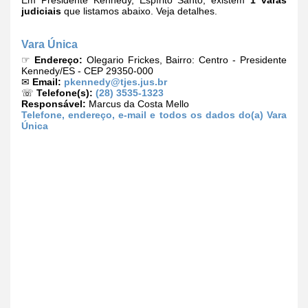
Em Presidente Kennedy, Espírito Santo, existem
1 varas
judiciais
que listamos abaixo. Veja detalhes.
Vara Única
☞
Endereço:
Olegario Frickes, Bairro: Centro - Presidente
Kennedy/ES - CEP 29350-000
✉
Email:
pkennedy@tjes.jus.br
☏
Telefone(s):
(28) 3535-1323
Responsável:
Marcus da Costa Mello
Telefone, endereço, e-mail e todos os dados do(a) Vara
Única