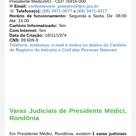
Presidente Médici/RO - CEP 76916-000
✉
Email:
civileimoveis_pmedici@tjro.jus.br
☏
Telefone(s):
(69) 3471-3077
e
(69) 3471-4217
Horário de funcionamento:
Segunda a Sexta. De: 08:00
Até: 15:00
Cartório Informatizado:
Sim
Com Internet:
Sim
Data da Criação:
18/11/1974
CNS:
09.609-9
Telefone, endereço, e-mail e todos os dados do Cartório
de Registro de Imóveis e Civil das Pessoas Naturais
Varas Judiciais de Presidente Médici,
Rondônia
Em Presidente Médici, Rondônia, existem
1 varas judiciais