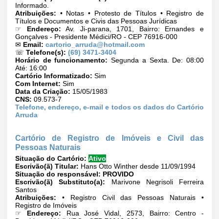
Informado.
Atribuições:
• Notas • Protesto de Títulos • Registro de
Títulos e Documentos e Civis das Pessoas Jurídicas
☞
Endereço:
Av. Ji-parana, 1701, Bairro: Ernandes e
Gonçalves - Presidente Médici/RO - CEP 76916-000
✉
Email:
cartorio_arruda@hotmail.com
☏
Telefone(s):
(69) 3471-3404
Horário de funcionamento:
Segunda a Sexta. De: 08:00
Até: 16:00
Cartório Informatizado:
Sim
Com Internet:
Sim
Data da Criação:
15/05/1983
CNS:
09.573-7
Telefone, endereço, e-mail e todos os dados do Cartório
Arruda
Cartório de Registro de Imóveis e Civil das
Pessoas Naturais
Situação do Cartório:
Ativo
Escrivão(ã) Titular:
Hans Otto Winther desde 11/09/1994
Situação do responsável:
PROVIDO
Escrivão(ã) Substituto(a):
Marivone Negrisoli Ferreira
Santos
Atribuições:
• Registro Civil das Pessoas Naturais •
Registro de Imóveis
☞
Endereço:
Rua José Vidal, 2573, Bairro: Centro -