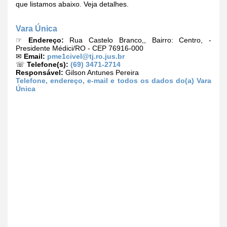
que listamos abaixo. Veja detalhes.
Vara Única
☞
Endereço:
Rua Castelo Branco,, Bairro: Centro, -
Presidente Médici/RO - CEP 76916-000
✉
Email:
pme1civel@tj.ro.jus.br
☏
Telefone(s):
(69) 3471-2714
Responsável:
Gilson Antunes Pereira
Telefone, endereço, e-mail e todos os dados do(a) Vara
Única