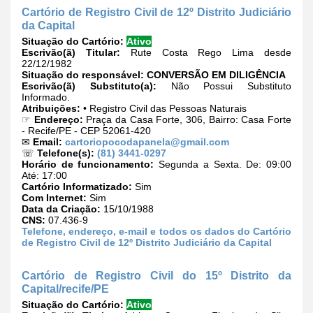
Cartório de Registro Civil de 12º Distrito Judiciário
da Capital
Situação do Cartório:
Ativo
Escrivão(ã) Titular:
Rute Costa Rego Lima desde
22/12/1982
Situação do responsável:
CONVERSÃO EM DILIGÊNCIA
Escrivão(ã) Substituto(a):
Não Possui Substituto
Informado.
Atribuições:
• Registro Civil das Pessoas Naturais
☞
Endereço:
Praça da Casa Forte, 306, Bairro: Casa Forte
- Recife/PE - CEP 52061-420
✉
Email:
cartoriopocodapanela@gmail.com
☏
Telefone(s):
(81) 3441-0297
Horário de funcionamento:
Segunda a Sexta. De: 09:00
Até: 17:00
Cartório Informatizado:
Sim
Com Internet:
Sim
Data da Criação:
15/10/1988
CNS:
07.436-9
Telefone, endereço, e-mail e todos os dados do Cartório
de Registro Civil de 12º Distrito Judiciário da Capital
Cartório de Registro Civil do 15º Distrito da
Capital/recife/PE
Situação do Cartório:
Ativo