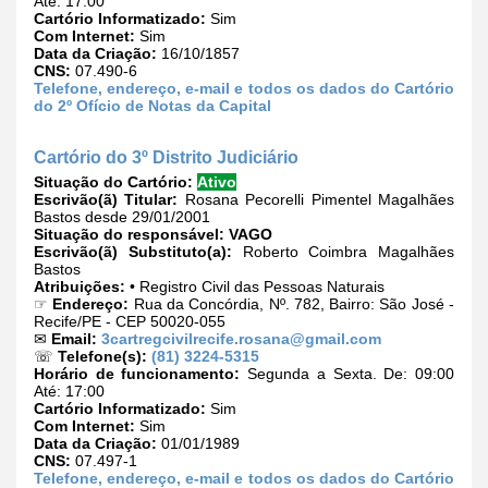
Até: 17:00
Cartório Informatizado:
Sim
Com Internet:
Sim
Data da Criação:
16/10/1857
CNS:
07.490-6
Telefone, endereço, e-mail e todos os dados do Cartório
do 2º Ofício de Notas da Capital
Cartório do 3º Distrito Judiciário
Situação do Cartório:
Ativo
Escrivão(ã) Titular:
Rosana Pecorelli Pimentel Magalhães
Bastos desde 29/01/2001
Situação do responsável:
VAGO
Escrivão(ã) Substituto(a):
Roberto Coimbra Magalhães
Bastos
Atribuições:
• Registro Civil das Pessoas Naturais
☞
Endereço:
Rua da Concórdia, Nº. 782, Bairro: São José -
Recife/PE - CEP 50020-055
✉
Email:
3cartregcivilrecife.rosana@gmail.com
☏
Telefone(s):
(81) 3224-5315
Horário de funcionamento:
Segunda a Sexta. De: 09:00
Até: 17:00
Cartório Informatizado:
Sim
Com Internet:
Sim
Data da Criação:
01/01/1989
CNS:
07.497-1
Telefone, endereço, e-mail e todos os dados do Cartório