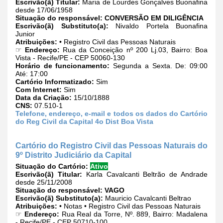
Escrivão(ã) Titular:
Maria de Lourdes Gonçalves Buonafina
desde 17/06/1958
Situação do responsável:
CONVERSÃO EM DILIGÊNCIA
Escrivão(ã) Substituto(a):
Nivaldo Portela Buonafina
Junior
Atribuições:
• Registro Civil das Pessoas Naturais
☞
Endereço:
Rua da Conceição nº 200 Lj.03, Bairro: Boa
Vista - Recife/PE - CEP 50060-130
Horário de funcionamento:
Segunda a Sexta. De: 09:00
Até: 17:00
Cartório Informatizado:
Sim
Com Internet:
Sim
Data da Criação:
15/10/1888
CNS:
07.510-1
Telefone, endereço, e-mail e todos os dados do Cartório
do Reg Civil da Capital 4o Dist Boa Vista
Cartório do Registro Civil das Pessoas Naturais do
9º Distrito Judiciário da Capital
Situação do Cartório:
Ativo
Escrivão(ã) Titular:
Karla Cavalcanti Beltrão de Andrade
desde 25/11/2008
Situação do responsável:
VAGO
Escrivão(ã) Substituto(a):
Mauricio Cavalcanti Beltrao
Atribuições:
• Notas • Registro Civil das Pessoas Naturais
☞
Endereço:
Rua Real da Torre, Nº. 889, Bairro: Madalena
- Recife/PE - CEP 50710-100