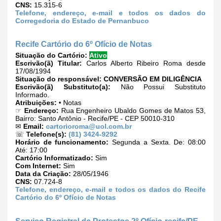
CNS:
15.315-6
Telefone, endereço, e-mail e todos os dados do
Corregedoria do Estado de Pernanbuco
Recife Cartório do 6º Ofício de Notas
Situação do Cartório:
Ativo
Escrivão(ã) Titular:
Carlos Alberto Ribeiro Roma desde
17/08/1994
Situação do responsável:
CONVERSÃO EM DILIGÊNCIA
Escrivão(ã) Substituto(a):
Não Possui Substituto
Informado.
Atribuições:
• Notas
☞
Endereço:
Rua Engenheiro Ubaldo Gomes de Matos 53,
Bairro: Santo Antônio - Recife/PE - CEP 50010-310
✉
Email:
cartorioroma@uol.com.br
☏
Telefone(s):
(81) 3424-9292
Horário de funcionamento:
Segunda a Sexta. De: 08:00
Até: 17:00
Cartório Informatizado:
Sim
Com Internet:
Sim
Data da Criação:
28/05/1946
CNS:
07.724-8
Telefone, endereço, e-mail e todos os dados do Recife
Cartório do 6º Ofício de Notas
Serviço Registral de Protestos 2º Ofício-recife/PE