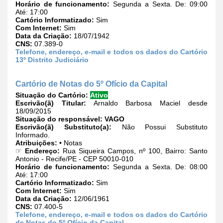
Horário de funcionamento:
Segunda a Sexta. De: 09:00
Até: 17:00
Cartório Informatizado:
Sim
Com Internet:
Sim
Data da Criação:
18/07/1942
CNS:
07.389-0
Telefone, endereço, e-mail e todos os dados do Cartório
13º Distrito Judiciário
Cartório de Notas do 5º Ofício da Capital
Situação do Cartório:
Ativo
Escrivão(ã) Titular:
Arnaldo Barbosa Maciel desde
18/09/2015
Situação do responsável:
VAGO
Escrivão(ã) Substituto(a):
Não Possui Substituto
Informado.
Atribuições:
• Notas
☞
Endereço:
Rua Siqueira Campos, nº 100, Bairro: Santo
Antonio - Recife/PE - CEP 50010-010
Horário de funcionamento:
Segunda a Sexta. De: 08:00
Até: 17:00
Cartório Informatizado:
Sim
Com Internet:
Sim
Data da Criação:
12/06/1961
CNS:
07.400-5
Telefone, endereço, e-mail e todos os dados do Cartório
de Notas do 5º Ofício da Capital