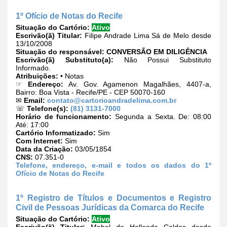
1º Ofício de Notas do Recife
Situação do Cartório:
Ativo
Escrivão(ã) Titular:
Filipe Andrade Lima Sá de Melo desde
13/10/2008
Situação do responsável:
CONVERSÃO EM DILIGÊNCIA
Escrivão(ã) Substituto(a):
Não Possui Substituto
Informado.
Atribuições:
• Notas
☞
Endereço:
Av. Gov. Agamenon Magalhães, 4407-a,
Bairro: Boa Vista - Recife/PE - CEP 50070-160
✉
Email:
contato@cartorioandradelima.com.br
☏
Telefone(s):
(81) 3131-7000
Horário de funcionamento:
Segunda a Sexta. De: 08:00
Até: 17:00
Cartório Informatizado:
Sim
Com Internet:
Sim
Data da Criação:
03/05/1854
CNS:
07.351-0
Telefone, endereço, e-mail e todos os dados do 1º
Ofício de Notas do Recife
1º Registro de Títulos e Documentos e Registro
Civil de Pessoas Jurídicas da Comarca do Recife
Situação do Cartório:
Ativo
Escrivão(ã) Titular:
Mabel de Hollanda Caldas desde