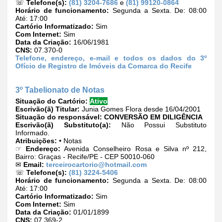
☏
Telefone(s):
(81) 3204-7686
e
(81) 99120-0864
Horário de funcionamento:
Segunda a Sexta. De: 08:00
Até: 17:00
Cartório Informatizado:
Sim
Com Internet:
Sim
Data da Criação:
16/06/1981
CNS:
07.370-0
Telefone, endereço, e-mail e todos os dados do 3º
Ofício de Registro de Imóveis da Comarca do Recife
3º Tabelionato de Notas
Situação do Cartório:
Ativo
Escrivão(ã) Titular:
Junia Gomes Flora desde 16/04/2001
Situação do responsável:
CONVERSÃO EM DILIGÊNCIA
Escrivão(ã) Substituto(a):
Não Possui Substituto
Informado.
Atribuições:
• Notas
☞
Endereço:
Avenida Conselheiro Rosa e Silva nº 212,
Bairro: Graças - Recife/PE - CEP 50010-060
✉
Email:
terceirocartorio@hotmail.com
☏
Telefone(s):
(81) 3224-5406
Horário de funcionamento:
Segunda a Sexta. De: 08:00
Até: 17:00
Cartório Informatizado:
Sim
Com Internet:
Sim
Data da Criação:
01/01/1899
CNS:
07.369-2