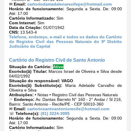
✉
Email:
cartoriodamadalenarecifepe@hotmail.com
Horário de funcionamento:
Segunda a Sexta. De: 09:00
Até: 17:00
Cartório Informatizado:
Sim
Com Internet:
Sim
Data da Criação:
01/07/1942
CNS:
13.543-4
Telefone, endereço, e-mail e todos os dados do Cartório
do Registro Civil das Pessoas Naturais do 9º Distrito
Judiciário da Capital
Cartório do Registro Civil de Santo Antonio
Situação do Cartório:
Ativo
Escrivão(ã) Titular:
Marcos Israel de Oliveira e Silva desde
04/02/1992
Situação do responsável:
VAGO
Escrivão(ã) Substituto(a):
Maria Adelaide Carvalho de
Oliveira e Silva
Atribuições:
• Notas • Registro Civil das Pessoas Naturais
☞
Endereço:
Av. Dantas Barreto N° 160 - 2° Andar / Sl 216,
Bairro: Santo Antonio - Recife/PE - CEP 50010-360
✉
Email:
cartoriosantoantoniorecife@hotmail.com
☏
Telefone(s):
(81) 3224-3995
Horário de funcionamento:
Segunda a Sexta. De: 09:00
Até: 17:00
Cartório Informatizado:
Sim