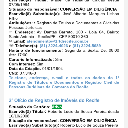
07/05/1984
Situação do responsável:
CONVERSÃO EM DILIGÊNCIA
Escrivão(ã) Substituto(a):
José Alberto Marques Lisboa
Filho
Atribuições:
• Registro de Títulos e Documentos e Civis das
Pessoas Jurídicas
☞
Endereço:
Av Dantas Barreto, 160 - Loja 04, Bairro:
Santo Antonio - Recife/PE - CEP 50010-360
✉
Email:
atendimento@1rtdrecife.com.br
☏
Telefone(s):
(81) 3224-4026
e
(81) 3224-5689
Horário de funcionamento:
Segunda a Sexta. De: 08:00
Até: 17:00
Cartório Informatizado:
Sim
Com Internet:
Sim
Data da Criação:
01/01/1904
CNS:
07.346-0
Telefone, endereço, e-mail e todos os dados do 1º
Registro de Títulos e Documentos e Registro Civil de
Pessoas Jurídicas da Comarca do Recife
2° Ofício de Registro de Imóveis do Recife
Situação do Cartório:
Ativo
Escrivão(ã) Titular:
Roberto Lúcio de Souza Pereira desde
16/10/2008
Situação do responsável:
CONVERSÃO EM DILIGÊNCIA
Escrivão(ã) Substituto(a):
Roberto Lúcio de Souza Pereira