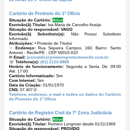
Cartório de Protesto do 1º Ofício
Situação do Cartório:
Ativo
Escrivão(ã) Titular:
Isa Maria de Carvalho Araújo
Situação do responsável:
VAGO
Escrivão(ã) Substituto(a):
Não Possui Substituto
Informado.
Atribuições:
• Protesto de Títulos
☞
Endereço:
Rua Siqueira Campos, 160, Bairro: Santo
Antonio - Recife/PE - CEP 50010-010
✉
Email:
josinaldo@primeiroprotestorecife.com.br
☏
Telefone(s):
(81) 2123-6868
Horário de funcionamento:
Segunda a Sexta. De: 09:00
Até: 17:00
Cartório Informatizado:
Sim
Com Internet:
Sim
Data da Criação:
01/01/1970
CNS:
07.407-0
Telefone, endereço, e-mail e todos os dados do Cartório
de Protesto do 1º Ofício
Cartório de Registro Civil da 7ª Zona Judiciária
Situação do Cartório:
Ativo
Escrivão(ã) Titular:
Romero Longman desde 01/11/1969
Situação do responsável:
PROVIDO