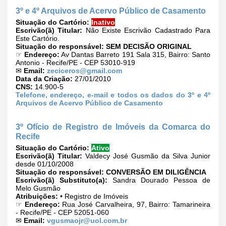
3º e 4º Arquivos de Acervo Público de Casamento
Situação do Cartório:
Inativo
Escrivão(ã) Titular:
Não Existe Escrivão Cadastrado Para
Este Cartório.
Situação do responsável:
SEM DECISÃO ORIGINAL
☞
Endereço:
Av Dantas Barreto 191 Sala 315, Bairro: Santo
Antonio - Recife/PE - CEP 53010-919
✉
Email:
zeciceros@gmail.com
Data da Criação:
27/01/2010
CNS:
14.900-5
Telefone, endereço, e-mail e todos os dados do 3º e 4º
Arquivos de Acervo Público de Casamento
3º Ofício de Registro de Imóveis da Comarca do
Recife
Situação do Cartório:
Ativo
Escrivão(ã) Titular:
Valdecy José Gusmão da Silva Junior
desde 01/10/2008
Situação do responsável:
CONVERSÃO EM DILIGÊNCIA
Escrivão(ã) Substituto(a):
Sandra Dourado Pessoa de
Melo Gusmão
Atribuições:
• Registro de Imóveis
☞
Endereço:
Rua José Carvalheira, 97, Bairro: Tamarineira
- Recife/PE - CEP 52051-060
✉
Email:
vgusmaojr@uol.com.br