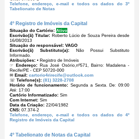
Telefone, endereço, e-mail e todos os dados do 3º
Tabelionato de Notas
4º Registro de Imóveis da Capital
Situação do Cartório:
Ativo
Escrivão(ã) Titular:
Roberto Lúcio de Souza Pereira desde
16/08/2013
Situação do responsável:
VAGO
Escrivão(ã) Substituto(a):
Não Possui Substituto
Informado.
Atribuições:
• Registro de Imóveis
☞
Endereço:
Rua José Osório,nº571, Bairro: Madalena -
Recife/PE - CEP 50720-000
✉
Email:
cartorio4rirecife@outlook.com
☏
Telefone(s):
(81) 3228-2708
Horário de funcionamento:
Segunda a Sexta. De: 09:00
Até: 17:00
Cartório Informatizado:
Sim
Com Internet:
Sim
Data da Criação:
22/04/1982
CNS:
07.374-2
Telefone, endereço, e-mail e todos os dados do 4º
Registro de Imóveis da Capital
4º Tabelionato de Notas da Capital