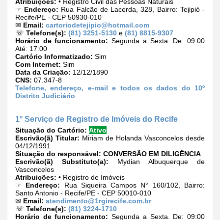
Atribuições:
• Registro Civil das Pessoas Naturais
☞
Endereço:
Rua Falcão de Lacerda, 328, Bairro: Tejipió -
Recife/PE - CEP 50930-010
✉
Email:
cartoriodetejipio@hotmail.com
☏
Telefone(s):
(81) 3251-5130
e
(81) 8815-9307
Horário de funcionamento:
Segunda a Sexta. De: 09:00
Até: 17:00
Cartório Informatizado:
Sim
Com Internet:
Sim
Data da Criação:
12/12/1890
CNS:
07.347-8
Telefone, endereço, e-mail e todos os dados do 10º
Distrito Judiciário
1° Serviço de Registro de Imóveis do Recife
Situação do Cartório:
Ativo
Escrivão(ã) Titular:
Miriam de Holanda Vasconcelos desde
04/12/1991
Situação do responsável:
CONVERSÃO EM DILIGÊNCIA
Escrivão(ã) Substituto(a):
Mydian Albuquerque de
Vasconcelos
Atribuições:
• Registro de Imóveis
☞
Endereço:
Rua Siqueira Campos N° 160/102, Bairro:
Santo Antonio - Recife/PE - CEP 50010-010
✉
Email:
atendimento@1rgirecife.com.br
☏
Telefone(s):
(81) 3224-1710
Horário de funcionamento:
Segunda a Sexta. De: 09:00