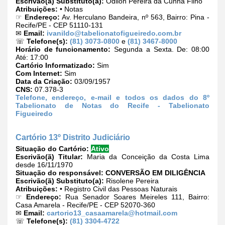
Escrivão(ã) Substituto(a):
Odilon Pereira da Cunha Filho
Atribuições:
• Notas
☞
Endereço:
Av. Herculano Bandeira, nº 563, Bairro: Pina -
Recife/PE - CEP 51110-131
✉
Email:
ivanildo@tabelionatofigueiredo.com.br
☏
Telefone(s):
(81) 3073-0800
e
(81) 3467-8000
Horário de funcionamento:
Segunda a Sexta. De: 08:00
Até: 17:00
Cartório Informatizado:
Sim
Com Internet:
Sim
Data da Criação:
03/09/1957
CNS:
07.378-3
Telefone, endereço, e-mail e todos os dados do 8º
Tabelionato de Notas do Recife - Tabelionato
Figueiredo
Cartório 13º Distrito Judiciário
Situação do Cartório:
Ativo
Escrivão(ã) Titular:
Maria da Conceição da Costa Lima
desde 16/11/1970
Situação do responsável:
CONVERSÃO EM DILIGÊNCIA
Escrivão(ã) Substituto(a):
Risolene Pereira
Atribuições:
• Registro Civil das Pessoas Naturais
☞
Endereço:
Rua Senador Soares Meireles 111, Bairro:
Casa Amarela - Recife/PE - CEP 52070-360
✉
Email:
cartorio13_casaamarela@hotmail.com
☏
Telefone(s):
(81) 3304-4722