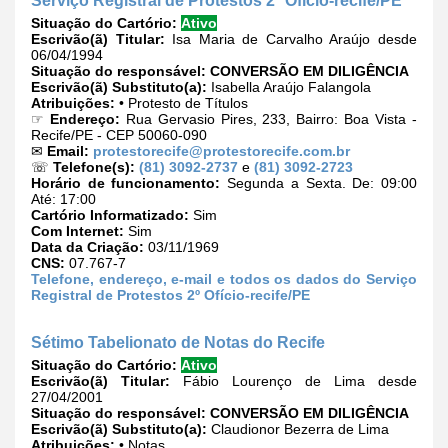
Situação do Cartório:
Ativo
Escrivão(ã) Titular:
Isa Maria de Carvalho Araújo desde
06/04/1994
Situação do responsável:
CONVERSÃO EM DILIGÊNCIA
Escrivão(ã) Substituto(a):
Isabella Araújo Falangola
Atribuições:
• Protesto de Títulos
☞
Endereço:
Rua Gervasio Pires, 233, Bairro: Boa Vista -
Recife/PE - CEP 50060-090
✉
Email:
protestorecife@protestorecife.com.br
☏
Telefone(s):
(81) 3092-2737
e
(81) 3092-2723
Horário de funcionamento:
Segunda a Sexta. De: 09:00
Até: 17:00
Cartório Informatizado:
Sim
Com Internet:
Sim
Data da Criação:
03/11/1969
CNS:
07.767-7
Telefone, endereço, e-mail e todos os dados do Serviço
Registral de Protestos 2º Ofício-recife/PE
Sétimo Tabelionato de Notas do Recife
Situação do Cartório:
Ativo
Escrivão(ã) Titular:
Fábio Lourenço de Lima desde
27/04/2001
Situação do responsável:
CONVERSÃO EM DILIGÊNCIA
Escrivão(ã) Substituto(a):
Claudionor Bezerra de Lima
Atribuições:
• Notas