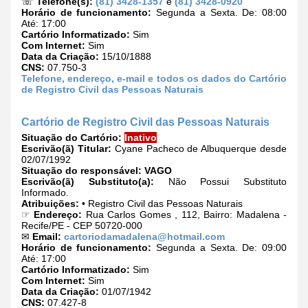
☏
Telefone(s):
(81) 3428-1357
e
(81) 3428-0920
Horário de funcionamento:
Segunda a Sexta. De: 08:00
Até: 17:00
Cartório Informatizado:
Sim
Com Internet:
Sim
Data da Criação:
15/10/1888
CNS:
07.750-3
Telefone, endereço, e-mail e todos os dados do Cartório
de Registro Civil das Pessoas Naturais
Cartório de Registro Civil das Pessoas Naturais
Situação do Cartório:
Inativo
Escrivão(ã) Titular:
Cyane Pacheco de Albuquerque desde
02/07/1992
Situação do responsável:
VAGO
Escrivão(ã) Substituto(a):
Não Possui Substituto
Informado.
Atribuições:
• Registro Civil das Pessoas Naturais
☞
Endereço:
Rua Carlos Gomes , 112, Bairro: Madalena -
Recife/PE - CEP 50720-000
✉
Email:
cartoriodamadalena@hotmail.com
Horário de funcionamento:
Segunda a Sexta. De: 09:00
Até: 17:00
Cartório Informatizado:
Sim
Com Internet:
Sim
Data da Criação:
01/07/1942
CNS:
07.427-8