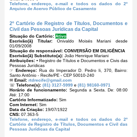
Telefone, endereço, e-mail e todos os dados do 2º
Arquivo de Acervo Público de Casamento
2º Cartório de Registro de Títulos, Documentos e
Civil das Pessoas Jurídicas da Capital
Situação do Cartório:
Ativo
Escrivão(ã) Titular:
Onivaldo Moisés Mariani desde
01/09/2008
Situação do responsável:
CONVERSÃO EM DILIGÊNCIA
Escrivão(ã) Substituto(a):
João Henrique Mariani
Atribuições:
• Registro de Títulos e Documentos e Civis das
Pessoas Jurídicas
☞
Endereço:
Rua do Imperador D. Pedro Ii, 370, Bairro:
Santo Antônio - Recife/PE - CEP 50010-240
✉
Email:
rtdrecife@gmail.com
☏
Telefone(s):
(81) 3127-5999
e
(81) 98160-0971
Horário de funcionamento:
Segunda a Sexta. De: 08:00
Até: 17:00
Cartório Informatizado:
Sim
Com Internet:
Sim
Data da Criação:
19/07/1922
CNS:
07.363-5
Telefone, endereço, e-mail e todos os dados do 2º
Cartório de Registro de Títulos, Documentos e Civil das
Pessoas Jurídicas da Capital