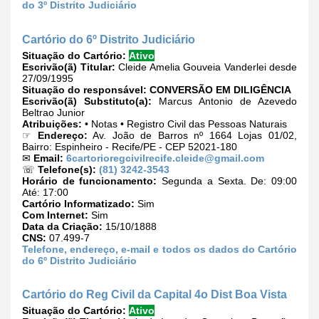
do 3º Distrito Judiciário
Cartório do 6º Distrito Judiciário
Situação do Cartório:
Ativo
Escrivão(ã) Titular:
Cleide Amelia Gouveia Vanderlei desde
27/09/1995
Situação do responsável:
CONVERSÃO EM DILIGÊNCIA
Escrivão(ã) Substituto(a):
Marcus Antonio de Azevedo
Beltrao Junior
Atribuições:
• Notas • Registro Civil das Pessoas Naturais
☞
Endereço:
Av. João de Barros nº 1664 Lojas 01/02,
Bairro: Espinheiro - Recife/PE - CEP 52021-180
✉
Email:
6cartorioregcivilrecife.cleide@gmail.com
☏
Telefone(s):
(81) 3242-3543
Horário de funcionamento:
Segunda a Sexta. De: 09:00
Até: 17:00
Cartório Informatizado:
Sim
Com Internet:
Sim
Data da Criação:
15/10/1888
CNS:
07.499-7
Telefone, endereço, e-mail e todos os dados do Cartório
do 6º Distrito Judiciário
Cartório do Reg Civil da Capital 4o Dist Boa Vista
Situação do Cartório:
Ativo