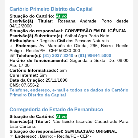
Cartório Primeiro Distrito da Capital
Situação do Cartório:
Ativo
Escrivão(ã) Titular:
Roseana Andrade Porto desde
04/12/2000
Situação do responsável:
CONVERSÃO EM DILIGÊNCIA
Escrivão(ã) Substituto(a):
Aníbal Agra Porto Neto
Atribuições:
• Registro Civil das Pessoas Naturais
☞
Endereço:
Av. Marquês de Olinda, 296, Bairro: Recife
Antigo - Recife/PE - CEP 50030-000
☏
Telefone(s):
(81) 3037-3240
e
(81) 99644-5000
Horário de funcionamento:
Segunda a Sexta. De: 08:00
Até: 17:00
Cartório Informatizado:
Sim
Com Internet:
Sim
Data da Criação:
25/11/1890
CNS:
07.656-2
Telefone, endereço, e-mail e todos os dados do Cartório
Primeiro Distrito da Capital
Corregedoria do Estado de Pernanbuco
Situação do Cartório:
Ativo
Escrivão(ã) Titular:
Não Existe Escrivão Cadastrado Para
Este Cartório.
Situação do responsável:
SEM DECISÃO ORIGINAL
☞
Endereço:
, Bairro: - Recife/PE - CEP -