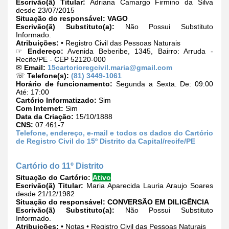
Escrivão(ã) Titular:
Adriana Camargo Firmino da Silva
desde 23/07/2015
Situação do responsável:
VAGO
Escrivão(ã) Substituto(a):
Não Possui Substituto
Informado.
Atribuições:
• Registro Civil das Pessoas Naturais
☞
Endereço:
Avenida Beberibe, 1345, Bairro: Arruda -
Recife/PE - CEP 52120-000
✉
Email:
15cartorioregcivil.maria@gmail.com
☏
Telefone(s):
(81) 3449-1061
Horário de funcionamento:
Segunda a Sexta. De: 09:00
Até: 17:00
Cartório Informatizado:
Sim
Com Internet:
Sim
Data da Criação:
15/10/1888
CNS:
07.461-7
Telefone, endereço, e-mail e todos os dados do Cartório
de Registro Civil do 15º Distrito da Capital/recife/PE
Cartório do 11º Distrito
Situação do Cartório:
Ativo
Escrivão(ã) Titular:
Maria Aparecida Lauria Araujo Soares
desde 21/12/1982
Situação do responsável:
CONVERSÃO EM DILIGÊNCIA
Escrivão(ã) Substituto(a):
Não Possui Substituto
Informado.
Atribuições:
• Notas • Registro Civil das Pessoas Naturais