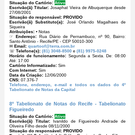
Situação do Cartório:
Ativo
Escrivão(ã) Titular:
Josaphat Vieira de Albuquerque desde
27/08/2001
Situação do responsável:
PROVIDO
Escrivão(ã) Substituto(a):
José Orlando Magalhaes de
Siqueira
Atribuições:
• Notas
☞
Endereço:
Rua Diário de Pernambuco, nº 90, Bairro:
Santo Antônio - Recife/PE - CEP 50010-300
✉
Email:
quartoof@terra.com.br
☏
Telefone(s):
(81) 3048-8500
e
(81) 9975-0248
Horário de funcionamento:
Segunda a Sexta. De: 08:00
Até: 17:00
Cartório Informatizado:
Sim
Com Internet:
Sim
Data da Criação:
12/06/2000
CNS:
07.376-7
Telefone, endereço, e-mail e todos os dados do 4º
Tabelionato de Notas da Capital
8º Tabelionato de Notas do Recife - Tabelionato
Figueiredo
Situação do Cartório:
Ativo
Escrivão(ã) Titular:
Ivanildo de Figueiredo Andrade de
Oliveira Filho desde 08/11/2000
Situação do responsável:
PROVIDO