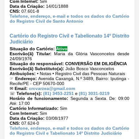
Com Internet:
Sim
Data da Criação:
14/01/1888
CNS:
07.601-8
Telefone, endereço, e-mail e todos os dados do Cartório
do Registro Civil de Santo Antonio
Cartório do Registro Civil e Tabelionato 14º Distrito
Judiciário
Situação do Cartório:
Ativo
Escrivão(ã) Titular:
Maria da Glória Vasconcelos desde
24/09/1976
Situação do responsável:
CONVERSÃO EM DILIGÊNCIA
Escrivão(ã) Substituto(a):
João Bosco Vasconcelos
Atribuições:
• Notas • Registro Civil das Pessoas Naturais
☞
Endereço:
Avenida Caxangá, N.º 3489, Bairro: Iputinga -
Recife/PE - CEP 50670-000
✉
Email:
crcvarzea@gmail.com
☏
Telefone(s):
(81) 3453-2251
e
(81) 3031-0219
Horário de funcionamento:
Segunda a Sexta. De: 09:00
Até: 17:00
Cartório Informatizado:
Sim
Com Internet:
Sim
Data da Criação:
03/08/1977
CNS:
07.624-0
Telefone, endereço, e-mail e todos os dados do Cartório
do Registro Civil e Tabelionato 14º Distrito Judiciário