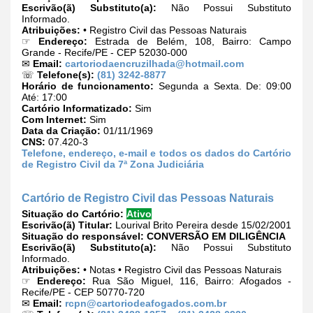
Escrivão(ã) Substituto(a):
Não Possui Substituto
Informado.
Atribuições:
• Registro Civil das Pessoas Naturais
☞
Endereço:
Estrada de Belém, 108, Bairro: Campo
Grande - Recife/PE - CEP 52030-000
✉
Email:
cartoriodaencruzilhada@hotmail.com
☏
Telefone(s):
(81) 3242-8877
Horário de funcionamento:
Segunda a Sexta. De: 09:00
Até: 17:00
Cartório Informatizado:
Sim
Com Internet:
Sim
Data da Criação:
01/11/1969
CNS:
07.420-3
Telefone, endereço, e-mail e todos os dados do Cartório
de Registro Civil da 7ª Zona Judiciária
Cartório de Registro Civil das Pessoas Naturais
Situação do Cartório:
Ativo
Escrivão(ã) Titular:
Lourival Brito Pereira desde 15/02/2001
Situação do responsável:
CONVERSÃO EM DILIGÊNCIA
Escrivão(ã) Substituto(a):
Não Possui Substituto
Informado.
Atribuições:
• Notas • Registro Civil das Pessoas Naturais
☞
Endereço:
Rua São Miguel, 116, Bairro: Afogados -
Recife/PE - CEP 50770-720
✉
Email:
rcpn@cartoriodeafogados.com.br