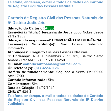
Telefone, endereço, e-mail e todos os dados do Cartório
de Registro Civil das Pessoas Naturais
Cartório de Registro Civil das Pessoas Naturais do
5º Distrito Judiciário
Situação do Cartório:
Ativo
Escrivão(ã) Titular:
Terezinha de Jesus Lôbo Nobre desde
21/12/1989
Situação do responsável:
CONVERSÃO EM DILIGÊNCIA
Escrivão(ã) Substituto(a):
Não Possui Substituto
Informado.
Atribuições:
• Registro Civil das Pessoas Naturais
☞
Endereço:
Rua Tupinambás - nº 789, Bairro: Santo
Amaro - Recife/PE - CEP 50100-250
✉
Email:
cartoriosantoamaro@hotmail.com
☏
Telefone(s):
(81) 3223-1126
Horário de funcionamento:
Segunda a Sexta. De: 09:00
Até: 17:00
Cartório Informatizado:
Sim
Com Internet:
Sim
Data da Criação:
14/07/1942
CNS:
07.434-4
Telefone, endereço, e-mail e todos os dados do Cartório
de Registro Civil das Pessoas Naturais do 5º Distrito
Judiciário