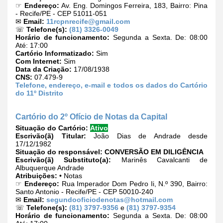
☞
Endereço:
Av. Eng. Domingos Ferreira, 183, Bairro: Pina
- Recife/PE - CEP 51011-051
✉
Email:
11rcpnrecife@gmail.com
☏
Telefone(s):
(81) 3326-0049
Horário de funcionamento:
Segunda a Sexta. De: 08:00
Até: 17:00
Cartório Informatizado:
Sim
Com Internet:
Sim
Data da Criação:
17/08/1938
CNS:
07.479-9
Telefone, endereço, e-mail e todos os dados do Cartório
do 11º Distrito
Cartório do 2º Ofício de Notas da Capital
Situação do Cartório:
Ativo
Escrivão(ã) Titular:
João Dias de Andrade desde
17/12/1982
Situação do responsável:
CONVERSÃO EM DILIGÊNCIA
Escrivão(ã) Substituto(a):
Marinês Cavalcanti de
Albuquerque Andrade
Atribuições:
• Notas
☞
Endereço:
Rua Imperador Dom Pedro Ii, N.º 390, Bairro:
Santo Antonio - Recife/PE - CEP 50010-240
✉
Email:
segundooficiodenotas@hotmail.com
☏
Telefone(s):
(81) 3797-9356
e
(81) 3797-9354
Horário de funcionamento:
Segunda a Sexta. De: 08:00