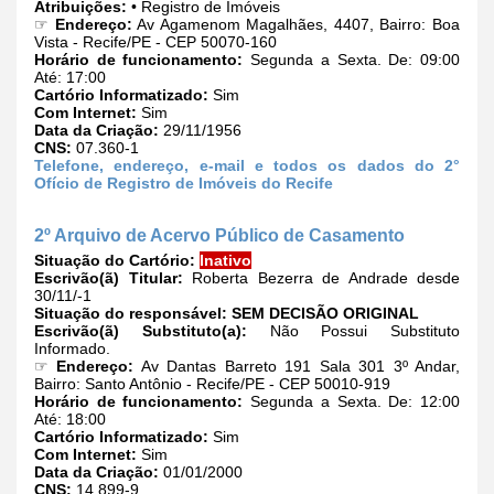
Atribuições:
• Registro de Imóveis
☞
Endereço:
Av Agamenom Magalhães, 4407, Bairro: Boa
Vista - Recife/PE - CEP 50070-160
Horário de funcionamento:
Segunda a Sexta. De: 09:00
Até: 17:00
Cartório Informatizado:
Sim
Com Internet:
Sim
Data da Criação:
29/11/1956
CNS:
07.360-1
Telefone, endereço, e-mail e todos os dados do 2°
Ofício de Registro de Imóveis do Recife
2º Arquivo de Acervo Público de Casamento
Situação do Cartório:
Inativo
Escrivão(ã) Titular:
Roberta Bezerra de Andrade desde
30/11/-1
Situação do responsável:
SEM DECISÃO ORIGINAL
Escrivão(ã) Substituto(a):
Não Possui Substituto
Informado.
☞
Endereço:
Av Dantas Barreto 191 Sala 301 3º Andar,
Bairro: Santo Antônio - Recife/PE - CEP 50010-919
Horário de funcionamento:
Segunda a Sexta. De: 12:00
Até: 18:00
Cartório Informatizado:
Sim
Com Internet:
Sim
Data da Criação:
01/01/2000
CNS:
14.899-9