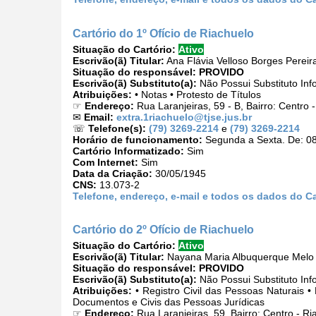
Cartório do 1º Ofício de Riachuelo
Situação do Cartório:
Ativo
Escrivão(ã) Titular:
Ana Flávia Velloso Borges Perei
Situação do responsável:
PROVIDO
Escrivão(ã) Substituto(a):
Não Possui Substituto Inf
Atribuições:
• Notas • Protesto de Títulos
☞
Endereço:
Rua Laranjeiras, 59 - B, Bairro: Centro
✉
Email:
extra.1riachuelo@tjse.jus.br
☏
Telefone(s):
(79) 3269-2214
e
(79) 3269-2214
Horário de funcionamento:
Segunda a Sexta. De: 08
Cartório Informatizado:
Sim
Com Internet:
Sim
Data da Criação:
30/05/1945
CNS:
13.073-2
Telefone, endereço, e-mail e todos os dados do Ca
Cartório do 2º Ofício de Riachuelo
Situação do Cartório:
Ativo
Escrivão(ã) Titular:
Nayana Maria Albuquerque Melo
Situação do responsável:
PROVIDO
Escrivão(ã) Substituto(a):
Não Possui Substituto Inf
Atribuições:
• Registro Civil das Pessoas Naturais • 
Documentos e Civis das Pessoas Jurídicas
☞
Endereço:
Rua Laranjeiras, 59, Bairro: Centro - 