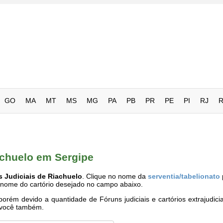
GO
MA
MT
MS
MG
PA
PB
PR
PE
PI
RJ
achuelo em Sergipe
s Judiciais de Riachuelo
. Clique no nome da
serventia/tabelionato
o nome do cartório desejado no campo abaixo.
rém devido a quantidade de Fóruns judiciais e cartórios extrajudici
e você também.