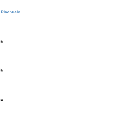
) Riachuelo
ia
ia
ia