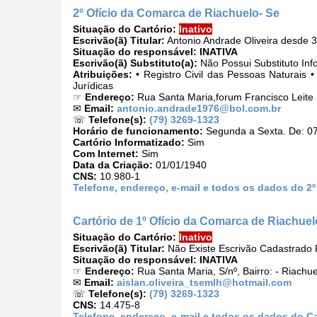
2º Ofício da Comarca de Riachuelo- Se
Situação do Cartório:
Inativo
Escrivão(ã) Titular:
Antonio Andrade Oliveira desde 3
Situação do responsável:
INATIVA
Escrivão(ã) Substituto(a):
Não Possui Substituto Inf
Atribuições:
• Registro Civil das Pessoas Naturais 
Jurídicas
☞
Endereço:
Rua Santa Maria,forum Francisco Leite 
✉
Email:
antonio.andrade1976@bol.com.br
☏
Telefone(s):
(79) 3269-1323
Horário de funcionamento:
Segunda a Sexta. De: 07
Cartório Informatizado:
Sim
Com Internet:
Sim
Data da Criação:
01/01/1940
CNS:
10.980-1
Telefone, endereço, e-mail e todos os dados do 2
Cartório de 1º Ofício da Comarca de Riachuel
Situação do Cartório:
Inativo
Escrivão(ã) Titular:
Não Existe Escrivão Cadastrado P
Situação do responsável:
INATIVA
☞
Endereço:
Rua Santa Maria, S/nº, Bairro: - Riachu
✉
Email:
aislan.oliveira_tsemlh@hotmail.com
☏
Telefone(s):
(79) 3269-1323
CNS:
14.475-8
Telefone, endereço, e-mail e todos os dados do Ca