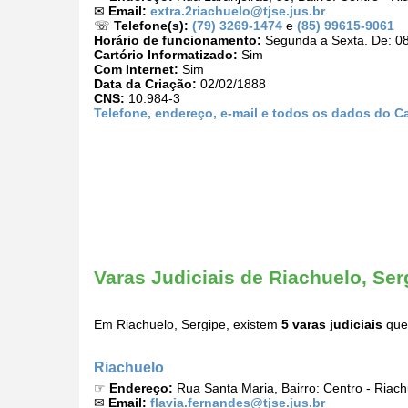
✉
Email:
extra.2riachuelo@tjse.jus.br
☏
Telefone(s):
(79) 3269-1474
e
(85) 99615-9061
Horário de funcionamento:
Segunda a Sexta. De: 08
Cartório Informatizado:
Sim
Com Internet:
Sim
Data da Criação:
02/02/1888
CNS:
10.984-3
Telefone, endereço, e-mail e todos os dados do Ca
Varas Judiciais de Riachuelo, Ser
Em Riachuelo, Sergipe, existem
5 varas judiciais
que 
Riachuelo
☞
Endereço:
Rua Santa Maria, Bairro: Centro - Riac
✉
Email:
flavia.fernandes@tjse.jus.br