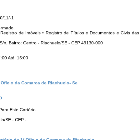
0/11/-1
ormado.
• Registro de Imóveis • Registro de Títulos e Documentos e Civis da
S/n, Bairro: Centro - Riachuelo/SE - CEP 49130-000
:00 Até: 15:00
º Ofício da Comarca de Riachuelo- Se
o
ara Este Cartório.
elo/SE - CEP -
rtório de 1º Ofício da Comarca de Riachuelo