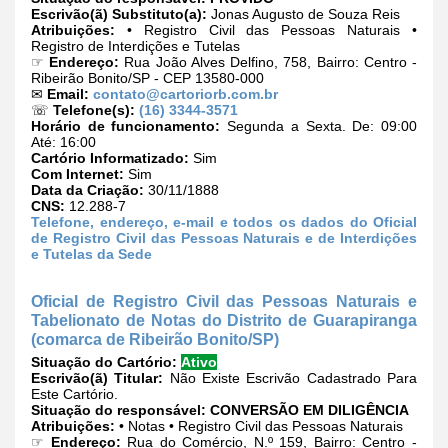
Escrivão(ã) Substituto(a):
Jonas Augusto de Souza Reis
Atribuições:
• Registro Civil das Pessoas Naturais •
Registro de Interdições e Tutelas
☞
Endereço:
Rua João Alves Delfino, 758, Bairro: Centro -
Ribeirão Bonito/SP - CEP 13580-000
✉
Email:
contato@cartoriorb.com.br
☏
Telefone(s):
(16) 3344-3571
Horário de funcionamento:
Segunda a Sexta. De: 09:00
Até: 16:00
Cartório Informatizado:
Sim
Com Internet:
Sim
Data da Criação:
30/11/1888
CNS:
12.288-7
Telefone, endereço, e-mail e todos os dados do Oficial
de Registro Civil das Pessoas Naturais e de Interdições
e Tutelas da Sede
Oficial de Registro Civil das Pessoas Naturais e
Tabelionato de Notas do Distrito de Guarapiranga
(comarca de Ribeirão Bonito/SP)
Situação do Cartório:
Ativo
Escrivão(ã) Titular:
Não Existe Escrivão Cadastrado Para
Este Cartório.
Situação do responsável:
CONVERSÃO EM DILIGÊNCIA
Atribuições:
• Notas • Registro Civil das Pessoas Naturais
☞
Endereço:
Rua do Comércio, N.º 159, Bairro: Centro -