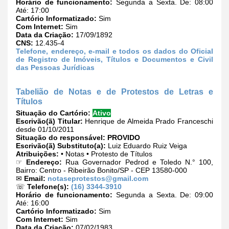
Horário de funcionamento:
Segunda a Sexta. De: 08:00
Até: 17:00
Cartório Informatizado:
Sim
Com Internet:
Sim
Data da Criação:
17/09/1892
CNS:
12.435-4
Telefone, endereço, e-mail e todos os dados do Oficial
de Registro de Imóveis, Títulos e Documentos e Civil
das Pessoas Jurídicas
Tabelião de Notas e de Protestos de Letras e
Títulos
Situação do Cartório:
Ativo
Escrivão(ã) Titular:
Henrique de Almeida Prado Franceschi
desde 01/10/2011
Situação do responsável:
PROVIDO
Escrivão(ã) Substituto(a):
Luiz Eduardo Ruiz Veiga
Atribuições:
• Notas • Protesto de Títulos
☞
Endereço:
Rua Governador Pedrod e Toledo N.° 100,
Bairro: Centro - Ribeirão Bonito/SP - CEP 13580-000
✉
Email:
notaseprotestos@gmail.com
☏
Telefone(s):
(16) 3344-3910
Horário de funcionamento:
Segunda a Sexta. De: 09:00
Até: 16:00
Cartório Informatizado:
Sim
Com Internet:
Sim
Data da Criação:
07/02/1983