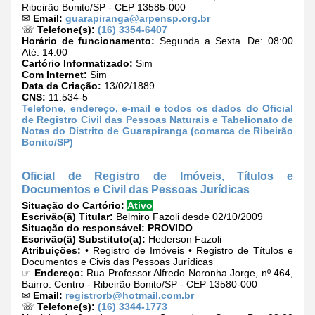
Ribeirão Bonito/SP - CEP 13585-000
✉
Email:
guarapiranga@arpensp.org.br
☏
Telefone(s):
(16) 3354-6407
Horário de funcionamento:
Segunda a Sexta. De: 08:00
Até: 14:00
Cartório Informatizado:
Sim
Com Internet:
Sim
Data da Criação:
13/02/1889
CNS:
11.534-5
Telefone, endereço, e-mail e todos os dados do Oficial
de Registro Civil das Pessoas Naturais e Tabelionato de
Notas do Distrito de Guarapiranga (comarca de Ribeirão
Bonito/SP)
Oficial de Registro de Imóveis, Títulos e
Documentos e Civil das Pessoas Jurídicas
Situação do Cartório:
Ativo
Escrivão(ã) Titular:
Belmiro Fazoli desde 02/10/2009
Situação do responsável:
PROVIDO
Escrivão(ã) Substituto(a):
Hederson Fazoli
Atribuições:
• Registro de Imóveis • Registro de Títulos e
Documentos e Civis das Pessoas Jurídicas
☞
Endereço:
Rua Professor Alfredo Noronha Jorge, nº 464,
Bairro: Centro - Ribeirão Bonito/SP - CEP 13580-000
✉
Email:
registrorb@hotmail.com.br
☏
Telefone(s):
(16) 3344-1773