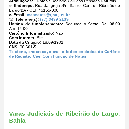
Atribuições:
• Notas • Registro Civil das Pessoas Naturais
☞
Endereço:
Rua da Igreja S/n, Bairro: Centro - Ribeirão do
Largo/BA - CEP 45155-000
✉
Email:
masoares@tjba.jus.br
☏
Telefone(s):
(77) 3439-2139
Horário de funcionamento:
Segunda a Sexta. De: 08:00
Até: 14:00
Cartório Informatizado:
Não
Com Internet:
Sim
Data da Criação:
18/09/1932
CNS:
00.601-5
Telefone, endereço, e-mail e todos os dados do Cartório
de Registro Civil Com Fuñção de Notas
Varas Judiciais de Ribeirão do Largo,
Bahia