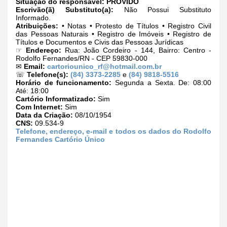
Situação do responsável:
PROVIDO
Escrivão(ã) Substituto(a):
Não Possui Substituto
Informado.
Atribuições:
• Notas • Protesto de Títulos • Registro Civil
das Pessoas Naturais • Registro de Imóveis • Registro de
Títulos e Documentos e Civis das Pessoas Jurídicas
☞
Endereço:
Rua: João Cordeiro - 144, Bairro: Centro -
Rodolfo Fernandes/RN - CEP 59830-000
✉
Email:
cartoriounico_rf@hotmail.com.br
☏
Telefone(s):
(84) 3373-2285
e
(84) 9818-5516
Horário de funcionamento:
Segunda a Sexta. De: 08:00
Até: 18:00
Cartório Informatizado:
Sim
Com Internet:
Sim
Data da Criação:
08/10/1954
CNS:
09.534-9
Telefone, endereço, e-mail e todos os dados do Rodolfo
Fernandes Cartório Único