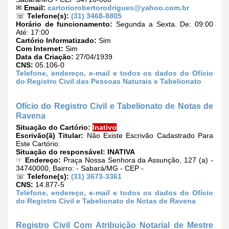
✉
Email:
cartoriorobertorodrigues@yahoo.com.br
☏
Telefone(s):
(31) 3468-8805
Horário de funcionamento:
Segunda a Sexta. De: 09:00
Até: 17:00
Cartório Informatizado:
Sim
Com Internet:
Sim
Data da Criação:
27/04/1939
CNS:
05.106-0
Telefone, endereço, e-mail e todos os dados do Ofício
do Registro Civil das Pessoas Naturais e Tabelionato
Ofício do Registro Civil e Tabelionato de Notas de
Ravena
Situação do Cartório:
Inativo
Escrivão(ã) Titular:
Não Existe Escrivão Cadastrado Para
Este Cartório.
Situação do responsável:
INATIVA
☞
Endereço:
Praça Nossa Senhora da Assunção, 127 (a) -
34740000, Bairro: - Sabará/MG - CEP -
☏
Telefone(s):
(31) 3673-3361
CNS:
14.877-5
Telefone, endereço, e-mail e todos os dados do Ofício
do Registro Civil e Tabelionato de Notas de Ravena
Registro Civil Com Atribuição Notarial de Mestre