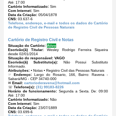
Até: 17:00
Cartório Informatizado:
Sim
Com Internet:
Sim
Data da Criação:
05/04/1878
CNS:
03.637-6
Telefone, endereço, e-mail e todos os dados do Cartório
de Registro Civil de Pessoas Naturais
Cartório de Registro Civil e Notas
Situação do Cartório:
Ativo
Escrivão(ã) Titular:
Wesley Rodrigo Ferreira Siqueira
desde 02/01/2014
Situação do responsável:
VAGO
Escrivão(ã) Substituto(a):
Não Possui Substituto
Informado.
Atribuições:
• Notas • Registro Civil das Pessoas Naturais
☞
Endereço:
Largo do Rosario, 166, Bairro: Ravena -
Sabará/MG - CEP 34740-000
✉
Email:
cartorioderavena@hotmail.com
☏
Telefone(s):
(31) 99183-8226
Horário de funcionamento:
Segunda a Sexta. De: 09:00
Até: 17:00
Cartório Informatizado:
Não
Com Internet:
Sim
Data da Criação:
23/07/1889
CNS:
03.699-6
Telefone, endereço, e-mail e todos os dados do Cartório