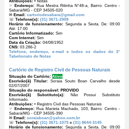
Atribuições:
• Notas
☞
Endereço:
Rua Mestra Ritinha N°48-a, Bairro: Centro -
Sabará/MG - CEP 34505-020
✉
Email:
cartoriodesabara@gmail.com
☏
Telefone(s):
(31) 3671-2909
Horário de funcionamento:
Segunda a Sexta. De: 09:00
Até: 17:00
Cartório Informatizado:
Sim
Com Internet:
Sim
Data da Criação:
04/08/1952
CNS:
03.286-2
Telefone, endereço, e-mail e todos os dados do 3°
Tabelionato de Notas
Cartório de Registro Civil de Pessoas Naturais
Situação do Cartório:
Ativo
Escrivão(ã) Titular:
Soraia Souto Boan Carvalho desde
02/07/2007
Situação do responsável:
PROVIDO
Escrivão(ã) Substituto(a):
Não Possui Substituto
Informado.
Atribuições:
• Registro Civil das Pessoas Naturais
☞
Endereço:
Rua Marieta Machado, 103, Bairro: Centro -
Sabará/MG - CEP 34505-390
✉
Email:
soraiaboan@yahoo.com.br
☏
Telefone(s):
(31) 3671-1075
e
(31) 8644-3145
Horário de funcionamento:
Segunda a Sexta. De: 09:00