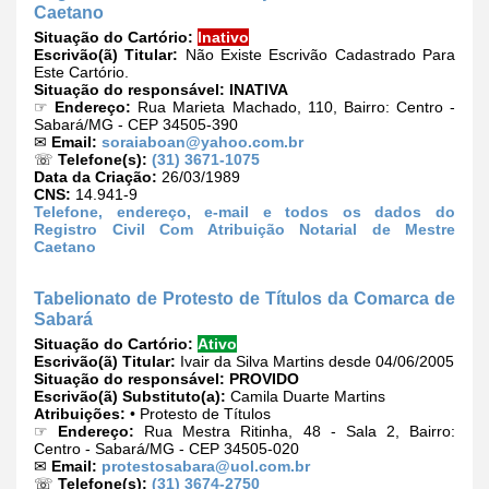
Caetano
Situação do Cartório:
Inativo
Escrivão(ã) Titular:
Não Existe Escrivão Cadastrado Para
Este Cartório.
Situação do responsável:
INATIVA
☞
Endereço:
Rua Marieta Machado, 110, Bairro: Centro -
Sabará/MG - CEP 34505-390
✉
Email:
soraiaboan@yahoo.com.br
☏
Telefone(s):
(31) 3671-1075
Data da Criação:
26/03/1989
CNS:
14.941-9
Telefone, endereço, e-mail e todos os dados do
Registro Civil Com Atribuição Notarial de Mestre
Caetano
Tabelionato de Protesto de Títulos da Comarca de
Sabará
Situação do Cartório:
Ativo
Escrivão(ã) Titular:
Ivair da Silva Martins desde 04/06/2005
Situação do responsável:
PROVIDO
Escrivão(ã) Substituto(a):
Camila Duarte Martins
Atribuições:
• Protesto de Títulos
☞
Endereço:
Rua Mestra Ritinha, 48 - Sala 2, Bairro:
Centro - Sabará/MG - CEP 34505-020
✉
Email:
protestosabara@uol.com.br
☏
Telefone(s):
(31) 3674-2750