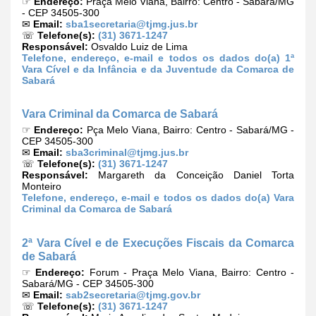
☞
Endereço:
Praça Melo Viana, Bairro: Centro - Sabará/MG
- CEP 34505-300
✉
Email:
sba1secretaria@tjmg.jus.br
☏
Telefone(s):
(31) 3671-1247
Responsável:
Osvaldo Luiz de Lima
Telefone, endereço, e-mail e todos os dados do(a) 1ª
Vara Cível e da Infância e da Juventude da Comarca de
Sabará
Vara Criminal da Comarca de Sabará
☞
Endereço:
Pça Melo Viana, Bairro: Centro - Sabará/MG -
CEP 34505-300
✉
Email:
sba3criminal@tjmg.jus.br
☏
Telefone(s):
(31) 3671-1247
Responsável:
Margareth da Conceição Daniel Torta
Monteiro
Telefone, endereço, e-mail e todos os dados do(a) Vara
Criminal da Comarca de Sabará
2ª Vara Cível e de Execuções Fiscais da Comarca
de Sabará
☞
Endereço:
Forum - Praça Melo Viana, Bairro: Centro -
Sabará/MG - CEP 34505-300
✉
Email:
sab2secretaria@tjmg.gov.br
☏
Telefone(s):
(31) 3671-1247