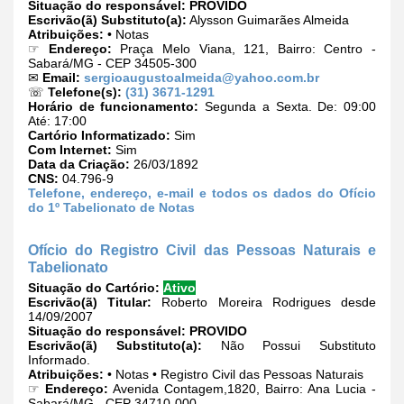
Situação do responsável:
PROVIDO
Escrivão(ã) Substituto(a):
Alysson Guimarães Almeida
Atribuições:
• Notas
☞
Endereço:
Praça Melo Viana, 121, Bairro: Centro -
Sabará/MG - CEP 34505-300
✉
Email:
sergioaugustoalmeida@yahoo.com.br
☏
Telefone(s):
(31) 3671-1291
Horário de funcionamento:
Segunda a Sexta. De: 09:00
Até: 17:00
Cartório Informatizado:
Sim
Com Internet:
Sim
Data da Criação:
26/03/1892
CNS:
04.796-9
Telefone, endereço, e-mail e todos os dados do Ofício
do 1º Tabelionato de Notas
Ofício do Registro Civil das Pessoas Naturais e
Tabelionato
Situação do Cartório:
Ativo
Escrivão(ã) Titular:
Roberto Moreira Rodrigues desde
14/09/2007
Situação do responsável:
PROVIDO
Escrivão(ã) Substituto(a):
Não Possui Substituto
Informado.
Atribuições:
• Notas • Registro Civil das Pessoas Naturais
☞
Endereço:
Avenida Contagem,1820, Bairro: Ana Lucia -
Sabará/MG - CEP 34710-000