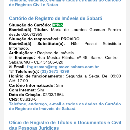
de Registro Civil e Notas
Cartório de Registro de Imóveis de Sabará
Situação do Cartório:
Ativo
Escrivão(ã) Titular:
Maria de Lourdes Gusman Pereira
desde 02/07/1969
Situação do responsável:
PROVIDO
Escrivão(ã) Substituto(a):
Não Possui Substituto
Informado.
Atribuições:
• Registro de Imóveis
☞
Endereço:
Rua Mestra Ritinha nº 48, Bairro: Centro -
Sabará/MG - CEP 34505-020
✉
Email:
fhgusman@regimovelsabara.com.br
☏
Telefone(s):
(31) 3671-4299
Horário de funcionamento:
Segunda a Sexta. De: 09:00
Até: 17:00
Cartório Informatizado:
Sim
Com Internet:
Sim
Data da Criação:
02/03/1864
CNS:
03.918-0
Telefone, endereço, e-mail e todos os dados do Cartório
de Registro de Imóveis de Sabará
Ofício de Registro de Títulos e Documentos e Civil
das Pessoas Jurídicas