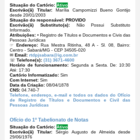
Situação do Cartório:
Ativo
Escrivão(ã) Titular:
Marília Campomizzi Bueno Gontijo
desde 20/01/2003
Situação do responsável:
PROVIDO
Escrivão(ã) Substituto(a):
Não Possui Substituto
Informado.
Atribuições:
• Registro de Títulos e Documentos e Civis das
Pessoas Jurídicas
☞
Endereço:
Rua Mestra Ritinha, 48 A - Sl. 08, Bairro:
Centro - Sabará/MG - CEP 34505-020
✉
Email:
rtdpjsabara@ig.com.br
☏
Telefone(s):
(31) 3671-4600
Horário de funcionamento:
Segunda a Sexta. De: 10:30
Até: 17:30
Cartório Informatizado:
Sim
Com Internet:
Sim
Data da Criação:
08/04/1878
CNS:
04.740-7
Telefone, endereço, e-mail e todos os dados do Ofício
de Registro de Títulos e Documentos e Civil das
Pessoas Jurídicas
Ofício do 1º Tabelionato de Notas
Situação do Cartório:
Ativo
Escrivão(ã) Titular:
Sérgio Augusto de Almeida desde
29/06/1976