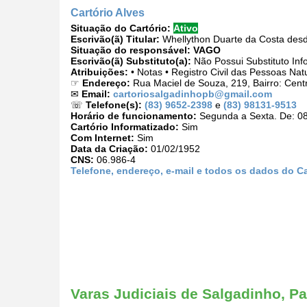
Cartório Alves
Situação do Cartório:
Ativo
Escrivão(ã) Titular:
Whellython Duarte da Costa des
Situação do responsável:
VAGO
Escrivão(ã) Substituto(a):
Não Possui Substituto Inf
Atribuições:
• Notas • Registro Civil das Pessoas Nat
☞
Endereço:
Rua Maciel de Souza, 219, Bairro: Cent
✉
Email:
cartoriosalgadinhopb@gmail.com
☏
Telefone(s):
(83) 9652-2398
e
(83) 98131-9513
Horário de funcionamento:
Segunda a Sexta. De: 08
Cartório Informatizado:
Sim
Com Internet:
Sim
Data da Criação:
01/02/1952
CNS:
06.986-4
Telefone, endereço, e-mail e todos os dados do Ca
Varas Judiciais de Salgadinho, Pa