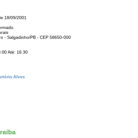
de 18/09/2001
ormado.
urais
ro - Salgadinho/PB - CEP 58650-000
:00 Até: 16:30
rtório Alves
raíba