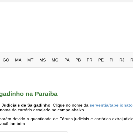
GO
MA
MT
MS
MG
PA
PB
PR
PE
PI
RJ
lgadinho na Paraíba
 Judiciais de Salgadinho
. Clique no nome da
serventia/tabelionato
o nome do cartório desejado no campo abaixo.
rém devido a quantidade de Fóruns judiciais e cartórios extrajudici
e você também.