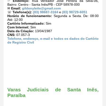
☞
Endereço:
Rua Vereador José Pereira da Silva-06,
Bairro: Centro - Santa Inês/PB - CEP 58978-000
✉
Email:
gildenyleite@gmail.com
☏
Telefone(s):
(83) 98687-3164
e
(83) 98729-6051
Horário de funcionamento:
Segunda a Sexta. De: 08:00
Até: 12:00
Cartório Informatizado:
Sim
Com Internet:
Sim
Data da Criação:
13/04/1987
CNS:
07.057-3
Telefone, endereço, e-mail e todos os dados do Cartório
de Registro Civil
Varas Judiciais de Santa Inês,
Paraíba