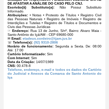
DE AFASTAR A ANÁLISE DO CASO PELO CNJ.
Escrivão(ã) Substituto(a):
Não Possui Substituto
Informado.
Atribuições:
• Notas • Protesto de Títulos • Registro Civil
das Pessoas Naturais • Registro de Imóveis • Registro de
Interdições e Tutelas • Registro de Títulos e Documentos e
Civis das Pessoas Jurídicas
☞
Endereço:
Rua 13 de Junho, S/nº, Bairro: Alvaro Maia -
Santo Antônio do Içá/AM - CEP 69680-000
✉
Email:
etadeus.cordeiro@tjam.jus.br
☏
Telefone(s):
(92) 9310-2806
Horário de funcionamento:
Segunda a Sexta. De: 08:00
Até: 17:00
Cartório Informatizado:
Sim
Com Internet:
Sim
Data da Criação:
14/07/1989
CNS:
00.478-8
Telefone, endereço, e-mail e todos os dados do Cartório
do Judicial e Anexos da Comarca de Santo Antonio do
Iça