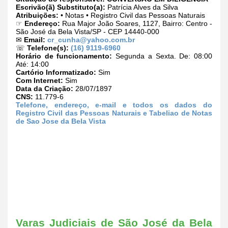
Escrivão(ã) Substituto(a):
Patrícia Alves da Silva
Atribuições:
• Notas • Registro Civil das Pessoas Naturais
☞
Endereço:
Rua Major João Soares, 1127, Bairro: Centro -
São José da Bela Vista/SP - CEP 14440-000
✉
Email:
cr_cunha@yahoo.com.br
☏
Telefone(s):
(16) 9119-6960
Horário de funcionamento:
Segunda a Sexta. De: 08:00
Até: 14:00
Cartório Informatizado:
Sim
Com Internet:
Sim
Data da Criação:
28/07/1897
CNS:
11.779-6
Telefone, endereço, e-mail e todos os dados do
Registro Civil das Pessoas Naturais e Tabeliao de Notas
de Sao Jose da Bela Vista
Varas Judiciais de São José da Bela