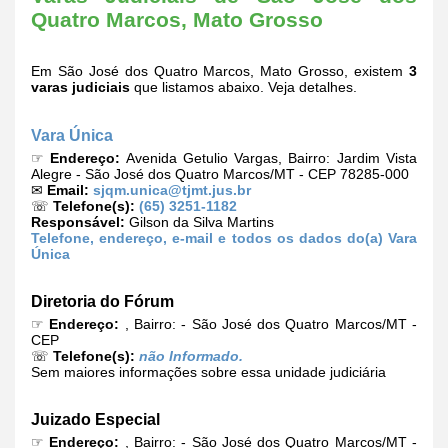
Quatro Marcos, Mato Grosso
Em São José dos Quatro Marcos, Mato Grosso, existem
3
varas judiciais
que listamos abaixo. Veja detalhes.
Vara Única
☞
Endereço:
Avenida Getulio Vargas, Bairro: Jardim Vista
Alegre - São José dos Quatro Marcos/MT - CEP 78285-000
✉
Email:
sjqm.unica@tjmt.jus.br
☏
Telefone(s):
(65) 3251-1182
Responsável:
Gilson da Silva Martins
Telefone, endereço, e-mail e todos os dados do(a) Vara
Única
Diretoria do Fórum
☞
Endereço:
, Bairro: - São José dos Quatro Marcos/MT -
CEP
☏
Telefone(s):
não Informado.
Sem maiores informações sobre essa unidade judiciária
Juizado Especial
☞
Endereço:
, Bairro: - São José dos Quatro Marcos/MT -