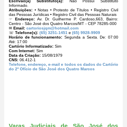
Escrivão(ã) Substituto(a):
Não Possui Substituto
Informado.
Atribuições:
• Notas • Protesto de Títulos • Registro Civil
das Pessoas Jurídicas • Registro Civil das Pessoas Naturais
☞
Endereço:
Av. Dr. Guilherme P. Cardoso,663, Bairro:
Centro - São José dos Quatro Marcos/MT - CEP 78285-000
✉
Email:
cartoriosjqm@hotmail.com
☏
Telefone(s):
(65) 3251-1451
e
(65) 9928-9909
Horário de funcionamento:
Segunda a Sexta. De: 07:00
Até: 17:00
Cartório Informatizado:
Sim
Com Internet:
Sim
Data da Criação:
15/08/1979
CNS:
06.412-1
Telefone, endereço, e-mail e todos os dados do Cartório
do 2º Ofício de São José dos Quatro Marcos
Varas Judiciais de São José dos