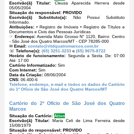
Escrivão(ã) Titular:
Cleusa Aparecida Herrera desde
05/05/2004
Situação do responsável:
PROVIDO
Escrivão(ã) Substituto(a):
Não Possui Substituto
Informado.
Atribuições:
• Registro de Imóveis • Registro de Títulos e
Documentos e Civis das Pessoas Jurídicas
☞
Endereço:
Avenida Mato Grosso N° 1120, Bairro: Centro
- São José dos Quatro Marcos/MT - CEP 78285-000
✉
Email:
contato@ritdquatromarcos.com.br
☏
Telefone(s):
(65) 3251-3233
e
(65) 9675-8722
Horário de funcionamento:
Segunda a Sexta. De: 07:00
Até: 17:00
Cartório Informatizado:
Sim
Com Internet:
Sim
Data da Criação:
08/06/2004
CNS:
06.400-6
Telefone, endereço, e-mail e todos os dados do Cartório
do 1º Ofício de São José dos Quatro Marcos/MT
Cartório do 2º Ofício de São José dos Quatro
Marcos
Situação do Cartório:
Ativo
Escrivão(ã) Titular:
Maria Celi de Lima Ferreira desde
15/08/1979
Situação do responsável:
PROVIDO