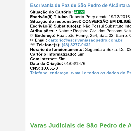
Escrivania de Paz de São Pedro de Alcântara
Situação do Cartório:
Ativo
Escrivão(ã) Titular:
Roberta Petry desde 19/12/2016
Situação do responsável:
CONVERSÃO EM DILIGÊ
Escrivão(ã) Substituto(a):
Não Possui Substituto Inf
Atribuições:
• Notas • Registro Civil das Pessoas Nat
☞
Endereço:
Rua João Pering, 254, Sala 02, Bairro:
✉
Email:
cartorio@escrivaniasaopedro.com.br
☏
Telefone(s):
(48) 3277-0432
Horário de funcionamento:
Segunda a Sexta. De: 09
Cartório Informatizado:
Sim
Com Internet:
Sim
Data da Criação:
01/03/1876
CNS:
10.651-8
Telefone, endereço, e-mail e todos os dados do E
Varas Judiciais de São Pedro de A