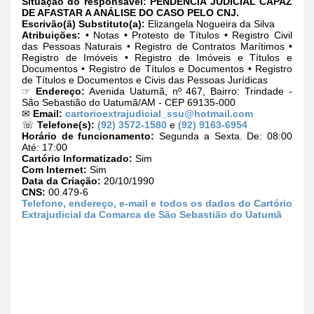
Situação do responsável:
PENDÊNCIA JUDICIAL CAPAZ
DE AFASTAR A ANÁLISE DO CASO PELO CNJ.
Escrivão(ã) Substituto(a):
Elizangela Nogueira da Silva
Atribuições:
• Notas • Protesto de Títulos • Registro Civil
das Pessoas Naturais • Registro de Contratos Marítimos •
Registro de Imóveis • Registro de Imóveis e Títulos e
Documentos • Registro de Títulos e Documentos • Registro
de Títulos e Documentos e Civis das Pessoas Jurídicas
☞
Endereço:
Avenida Uatumã, nº 467, Bairro: Trindade -
São Sebastião do Uatumã/AM - CEP 69135-000
✉
Email:
cartorioextrajudicial_ssu@hotmail.com
☏
Telefone(s):
(92) 3572-1580
e
(92) 9163-6954
Horário de funcionamento:
Segunda a Sexta. De: 08:00
Até: 17:00
Cartório Informatizado:
Sim
Com Internet:
Sim
Data da Criação:
20/10/1990
CNS:
00.479-6
Telefone, endereço, e-mail e todos os dados do Cartório
Extrajudicial da Comarca de São Sebastião do Uatumã