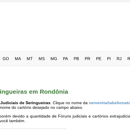
GO
MA
MT
MS
MG
PA
PB
PR
PE
PI
RJ
eringueiras em Rondônia
Judiciais de Seringueiras
. Clique no nome da
serventia/tabelionat
o nome do cartório desejado no campo abaixo.
rém devido a quantidade de Fóruns judiciais e cartórios extrajudici
e você também.