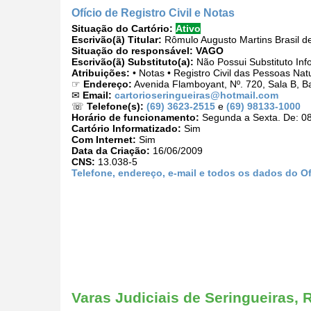
Ofício de Registro Civil e Notas
Situação do Cartório:
Ativo
Escrivão(ã) Titular:
Rômulo Augusto Martins Brasil d
Situação do responsável:
VAGO
Escrivão(ã) Substituto(a):
Não Possui Substituto Inf
Atribuições:
• Notas • Registro Civil das Pessoas Nat
☞
Endereço:
Avenida Flamboyant, Nº. 720, Sala B, B
✉
Email:
cartorioseringueiras@hotmail.com
☏
Telefone(s):
(69) 3623-2515
e
(69) 98133-1000
Horário de funcionamento:
Segunda a Sexta. De: 08
Cartório Informatizado:
Sim
Com Internet:
Sim
Data da Criação:
16/06/2009
CNS:
13.038-5
Telefone, endereço, e-mail e todos os dados do Ofí
Varas Judiciais de Seringueiras,