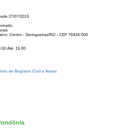
esde 27/07/2015
ormado.
urais
airro: Centro - Seringueiras/RO - CEP 76934-000
:00 Até: 15:00
cio de Registro Civil e Notas
 Rondônia