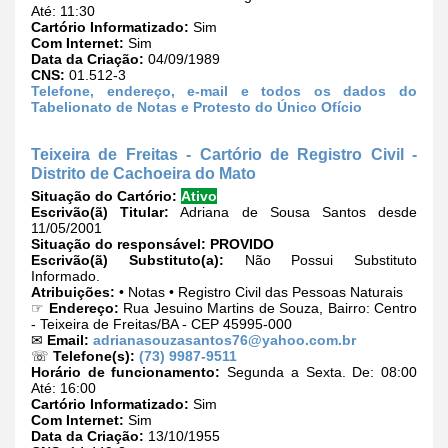
Até: 11:30
Cartório Informatizado:
Sim
Com Internet:
Sim
Data da Criação:
04/09/1989
CNS:
01.512-3
Telefone, endereço, e-mail e todos os dados do
Tabelionato de Notas e Protesto do Único Ofício
Teixeira de Freitas - Cartório de Registro Civil -
Distrito de Cachoeira do Mato
Situação do Cartório:
Ativo
Escrivão(ã) Titular:
Adriana de Sousa Santos desde
11/05/2001
Situação do responsável:
PROVIDO
Escrivão(ã) Substituto(a):
Não Possui Substituto
Informado.
Atribuições:
• Notas • Registro Civil das Pessoas Naturais
☞
Endereço:
Rua Jesuino Martins de Souza, Bairro: Centro
- Teixeira de Freitas/BA - CEP 45995-000
✉
Email:
adrianasouzasantos76@yahoo.com.br
☏
Telefone(s):
(73) 9987-9511
Horário de funcionamento:
Segunda a Sexta. De: 08:00
Até: 16:00
Cartório Informatizado:
Sim
Com Internet:
Sim
Data da Criação:
13/10/1955