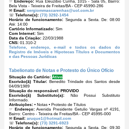
☞
Endereço:
Rua Eleuzibio Cunha, 1015 - Sala 05, Bairro:
Bela Vista - Teixeira de Freitas/BA - CEP 45990-286
✉
Email:
sergiommascarenhas@uol.com.br
☏
Telefone(s):
(73) 3292-1454
Horário de funcionamento:
Segunda a Sexta. De: 08:00
Até: 14:00
Cartório Informatizado:
Sim
Com Internet:
Sim
Data da Criação:
22/03/1988
CNS:
01.310-2
Telefone, endereço, e-mail e todos os dados do
Registro de Imóveis e Hipotecas Títulos e Documentos
e das Pessoas Jurídicas
Tabelionato de Notas e Protesto do Único Ofício
Situação do Cartório:
Ativo
Escrivão(ã) Titular:
Benedito Trindade dos Santos desde
04/09/1989
Situação do responsável:
PROVIDO
Escrivão(ã) Substituto(a):
Não Possui Substituto
Informado.
Atribuições:
• Notas • Protesto de Títulos
☞
Endereço:
Avenida Presidente Getulio Vargas nº 4191,
Bairro: Centro - Teixeira de Freitas/BA - CEP 45995-000
✉
Email:
aruque1@hotmail.com
☏
Telefone(s):
(73) 3291-6923
Horário de funcionamento:
Segunda a Sexta. De: 09:30