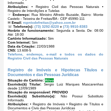
Informado.
Atribuições:
• Registro Civil das Pessoas Naturais •
Registro de Interdições e Tutelas
☞
Endereço:
Rua Ministro Alfredo Buzaide, Bairro: Monte
Castelo - Teixeira de Freitas/BA - CEP 45990-111
✉
Email:
rcpntxdefreitas@yahoo.com.br
☏
Telefone(s):
(73) 3292-8220
e
(73) 9910-8383
Horário de funcionamento:
Segunda a Sexta. De: 08:00
Até: 18:00
Cartório Informatizado:
Sim
Com Internet:
Sim
Data da Criação:
22/03/1988
CNS:
13.608-5
Telefone, endereço, e-mail e todos os dados do
Registro Civil das Pessoas Naturais
Registro de Imóveis e Hipotecas Títulos e
Documentos e das Pessoas Jurídicas
Situação do Cartório:
Ativo
Escrivão(ã) Titular:
Sergio Luiz Marques Mascarenhas
desde 12/09/1989
Situação do responsável:
PROVIDO
Escrivão(ã) Substituto(a):
Não Possui Substituto
Informado.
Atribuições:
• Registro de Imóveis • Registro de Títulos e
Documentos e Civis das Pessoas Jurídicas