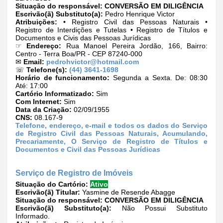
Situação do responsável:
CONVERSÃO EM DILIGÊNCIA
Escrivão(ã) Substituto(a):
Pedro Henrique Victor
Atribuições:
• Registro Civil das Pessoas Naturais •
Registro de Interdições e Tutelas • Registro de Títulos e
Documentos e Civis das Pessoas Jurídicas
☞
Endereço:
Rua Manoel Pereira Jordão, 166, Bairro:
Centro - Terra Boa/PR - CEP 87240-000
✉
Email:
pedrohvictor@hotmail.com
☏
Telefone(s):
(44) 3641-1698
Horário de funcionamento:
Segunda a Sexta. De: 08:30
Até: 17:00
Cartório Informatizado:
Sim
Com Internet:
Sim
Data da Criação:
02/09/1955
CNS:
08.167-9
Telefone, endereço, e-mail e todos os dados do Serviço
de Registro Civil das Pessoas Naturais, Acumulando,
Precariamente, O Serviço de Registro de Títulos e
Documentos e Civil das Pessoas Jurídicas
Serviço de Registro de Imóveis
Situação do Cartório:
Ativo
Escrivão(ã) Titular:
Yasmine de Resende Abagge
Situação do responsável:
CONVERSÃO EM DILIGÊNCIA
Escrivão(ã) Substituto(a):
Não Possui Substituto
Informado.