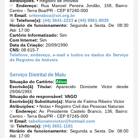
Atribuições:
• Registro de Imóveis
☞
Endereço:
Rua Manoel Pereira Jordão, 158, Bairro:
Centro - Terra Boa/PR - CEP 87240-000
✉
Email:
sriterraboa@cri.org.br
☏
Telefone(s):
(44) 3641-2223
e
(44) 9961-8035
Horário de funcionamento:
Segunda a Sexta. De: 08:30
Até: 17:00
Cartório Informatizado:
Sim
Com Internet:
Sim
Data da Criação:
20/09/1990
CNS:
08.615-7
Telefone, endereço, e-mail e todos os dados do Serviço
de Registro de Imóveis
Serviço Distrital de Malu
Situação do Cartório:
Ativo
Escrivão(ã) Titular:
Aparecido Donizete Victor desde
29/06/1993
Situação do responsável:
VAGO
Escrivão(ã) Substituto(a):
Maria de Fatima Ribeiro Victor
Atribuições:
• Notas • Registro Civil das Pessoas Naturais
☞
Endereço:
Av. Presidente Castelo Branco, 136, Bairro:
Centro - Terra Boa/PR - CEP 87245-000
✉
Email:
tabelionatovictor@hotmail.com
☏
Telefone(s):
(44) 3651-1181
Horário de funcionamento:
Segunda a Sexta. De: 08:00
Até: 17:00