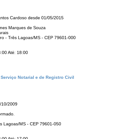
Santos Cardoso desde 01/05/2015
omes Marques de Souza
urais
ntro - Três Lagoas/MS - CEP 79601-000
:00 Até: 18:00
Serviço Notarial e de Registro Civil
/10/2009
ormado.
rês Lagoas/MS - CEP 79601-050
:00 Até: 17:00