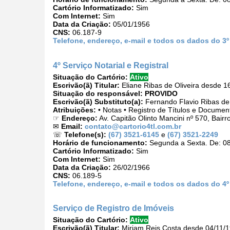
Cartório Informatizado:
Sim
Com Internet:
Sim
Data da Criação:
05/01/1956
CNS:
06.187-9
Telefone, endereço, e-mail e todos os dados do 3º
4º Serviço Notarial e Registral
Situação do Cartório:
Ativo
Escrivão(ã) Titular:
Eliane Ribas de Oliveira desde 1
Situação do responsável:
PROVIDO
Escrivão(ã) Substituto(a):
Fernando Flavio Ribas de 
Atribuições:
• Notas • Registro de Títulos e Documen
☞
Endereço:
Av. Capitão Olinto Mancini nº 570, Bair
✉
Email:
contato@cartorio4tl.com.br
☏
Telefone(s):
(67) 3521-6145
e
(67) 3521-2249
Horário de funcionamento:
Segunda a Sexta. De: 08
Cartório Informatizado:
Sim
Com Internet:
Sim
Data da Criação:
26/02/1966
CNS:
06.189-5
Telefone, endereço, e-mail e todos os dados do 4º 
Serviço de Registro de Imóveis
Situação do Cartório:
Ativo
Escrivão(ã) Titular:
Miriam Reis Costa desde 04/11/