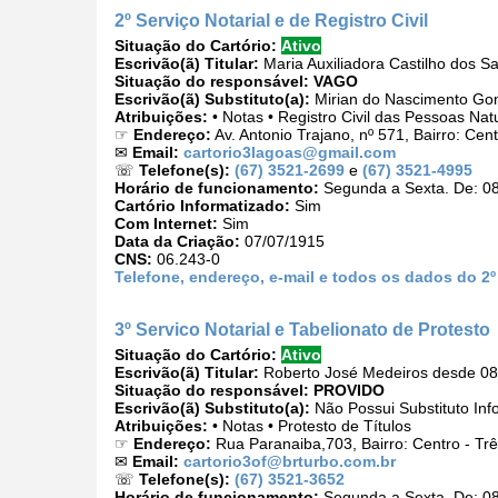
2º Serviço Notarial e de Registro Civil
Situação do Cartório:
Ativo
Escrivão(ã) Titular:
Maria Auxiliadora Castilho dos 
Situação do responsável:
VAGO
Escrivão(ã) Substituto(a):
Mirian do Nascimento G
Atribuições:
• Notas • Registro Civil das Pessoas Nat
☞
Endereço:
Av. Antonio Trajano, nº 571, Bairro: Ce
✉
Email:
cartorio3lagoas@gmail.com
☏
Telefone(s):
(67) 3521-2699
e
(67) 3521-4995
Horário de funcionamento:
Segunda a Sexta. De: 08
Cartório Informatizado:
Sim
Com Internet:
Sim
Data da Criação:
07/07/1915
CNS:
06.243-0
Telefone, endereço, e-mail e todos os dados do 2º 
3º Servico Notarial e Tabelionato de Protesto
Situação do Cartório:
Ativo
Escrivão(ã) Titular:
Roberto José Medeiros desde 08
Situação do responsável:
PROVIDO
Escrivão(ã) Substituto(a):
Não Possui Substituto Inf
Atribuições:
• Notas • Protesto de Títulos
☞
Endereço:
Rua Paranaiba,703, Bairro: Centro - T
✉
Email:
cartorio3of@brturbo.com.br
☏
Telefone(s):
(67) 3521-3652
Horário de funcionamento:
Segunda a Sexta. De: 08