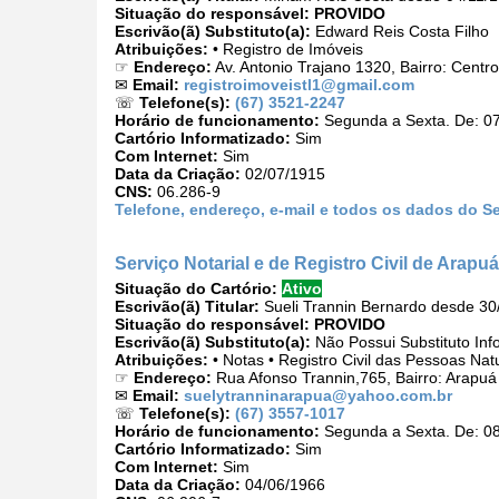
Situação do responsável:
PROVIDO
Escrivão(ã) Substituto(a):
Edward Reis Costa Filho
Atribuições:
• Registro de Imóveis
☞
Endereço:
Av. Antonio Trajano 1320, Bairro: Cent
✉
Email:
registroimoveistl1@gmail.com
☏
Telefone(s):
(67) 3521-2247
Horário de funcionamento:
Segunda a Sexta. De: 07
Cartório Informatizado:
Sim
Com Internet:
Sim
Data da Criação:
02/07/1915
CNS:
06.286-9
Telefone, endereço, e-mail e todos os dados do Se
Serviço Notarial e de Registro Civil de Arapuá
Situação do Cartório:
Ativo
Escrivão(ã) Titular:
Sueli Trannin Bernardo desde 30
Situação do responsável:
PROVIDO
Escrivão(ã) Substituto(a):
Não Possui Substituto Inf
Atribuições:
• Notas • Registro Civil das Pessoas Nat
☞
Endereço:
Rua Afonso Trannin,765, Bairro: Arapu
✉
Email:
suelytranninarapua@yahoo.com.br
☏
Telefone(s):
(67) 3557-1017
Horário de funcionamento:
Segunda a Sexta. De: 08
Cartório Informatizado:
Sim
Com Internet:
Sim
Data da Criação:
04/06/1966