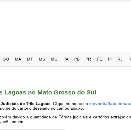
GO
MA
MT
MS
MG
PA
PB
PR
PE
PI
RJ
rês Lagoas no Mato Grosso do Sul
 Judiciais de Três Lagoas
. Clique no nome da
serventia/tabelionat
o nome do cartório desejado no campo abaixo.
rém devido a quantidade de Fóruns judiciais e cartórios extrajudici
e você também.